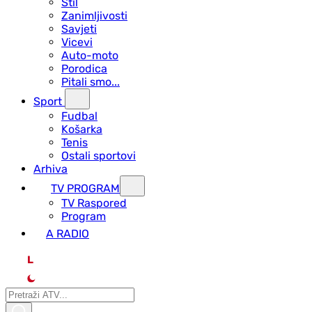
Stil
Zanimljivosti
Savjeti
Vicevi
Auto-moto
Porodica
Pitali smo...
Sport
Fudbal
Košarka
Tenis
Ostali sportovi
Arhiva
TV PROGRAM
ТV Raspored
Program
A RADIO
L