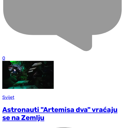
0
Svijet
Astronauti "Artemisa dva" vraćaju
se na Zemlju