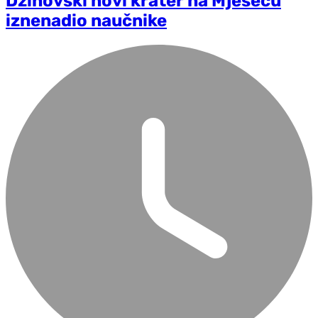
Džinovski novi krater na Mjesecu
iznenadio naučnike