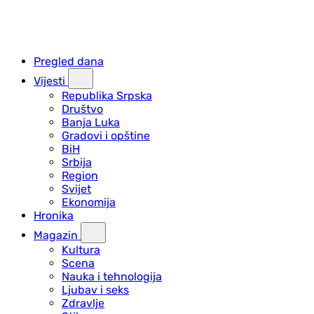
Pregled dana
Vijesti
Republika Srpska
Društvo
Banja Luka
Gradovi i opštine
BiH
Srbija
Region
Svijet
Ekonomija
Hronika
Magazin
Kultura
Scena
Nauka i tehnologija
Ljubav i seks
Zdravlje