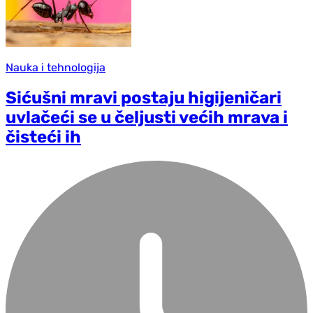
Nauka i tehnologija
Sićušni mravi postaju higijeničari
uvlačeći se u čeljusti većih mrava i
čisteći ih