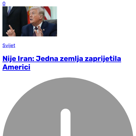
0
Svijet
Nije Iran: Jedna zemlja zaprijetila
Americi