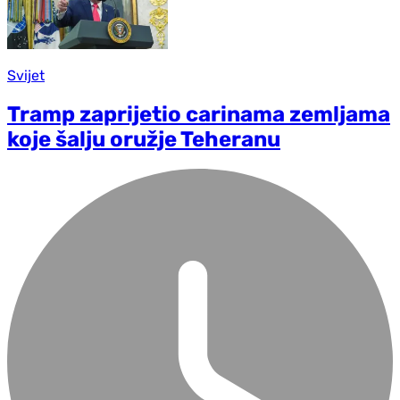
Svijet
Tramp zaprijetio carinama zemljama
koje šalju oružje Teheranu