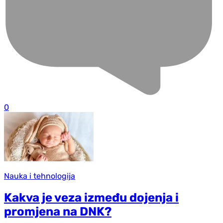
0
Nauka i tehnologija
Kakva je veza između dojenja i
promjena na DNK?