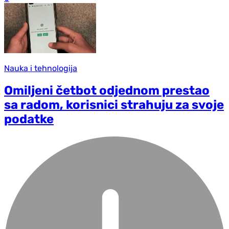
Nauka i tehnologija
Omiljeni četbot odjednom prestao
sa radom, korisnici strahuju za svoje
podatke