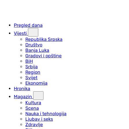
Pregled dana
Vijesti
Republika Srpska
Društvo
Banja Luka
Gradovi i opštine
BiH
Srbija
Region
Svijet
Ekonomija
Hronika
Magazin
Kultura
Scena
Nauka i tehnologija
Ljubav i seks
Zdravlje