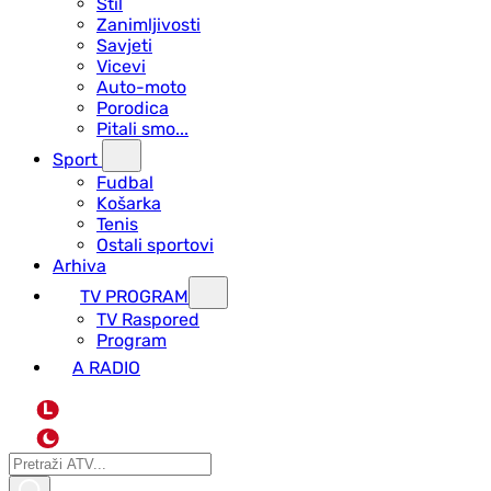
Stil
Zanimljivosti
Savjeti
Vicevi
Auto-moto
Porodica
Pitali smo...
Sport
Fudbal
Košarka
Tenis
Ostali sportovi
Arhiva
TV PROGRAM
ТV Raspored
Program
A RADIO
L