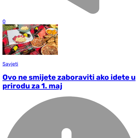
0
Savjeti
Ovo ne smijete zaboraviti ako idete u
prirodu za 1. maj