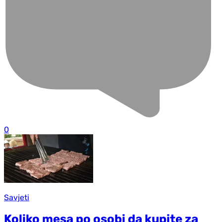
0
Savjeti
Koliko mesa po osobi da kupite za