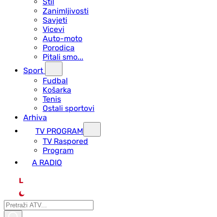
Stil
Zanimljivosti
Savjeti
Vicevi
Auto-moto
Porodica
Pitali smo...
Sport
Fudbal
Košarka
Tenis
Ostali sportovi
Arhiva
TV PROGRAM
ТV Raspored
Program
A RADIO
L