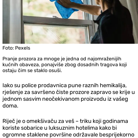
Foto:
Pexels
Pranje prozora za mnoge je jedna od najomraženijih
kućnih obaveza, ponajviše zbog dosadnih tragova koji
ostaju čim se staklo osuši.
Iako su police prodavnica pune raznih hemikalija,
rješenje za savršeno čiste prozore zapravo se krije u
jednom sasvim neočekivanom proizvodu iz vašeg
doma.
Riječ je o omekšivaču za veš – triku koji godinama
koriste sobarice u luksuznim hotelima kako bi
ogromne staklene površine održavale besprijekorno