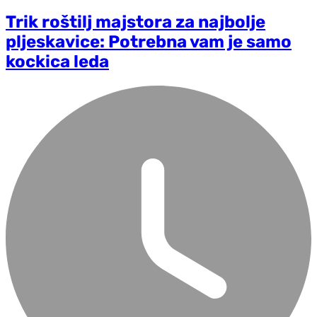
Trik roštilj majstora za najbolje
pljeskavice: Potrebna vam je samo
kockica leda