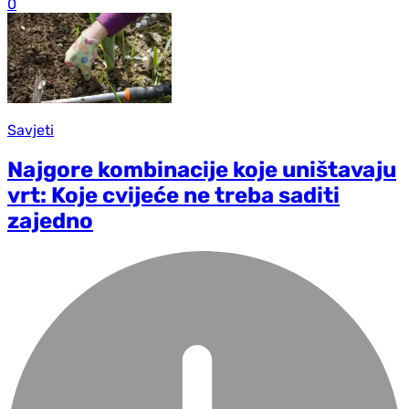
0
Savjeti
Najgore kombinacije koje uništavaju
vrt: Koje cvijeće ne treba saditi
zajedno