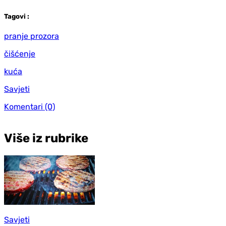
Tag
ovi
:
pranje prozora
čišćenje
kuća
Savjeti
Komentari
(0)
Više iz rubrike
Savjeti