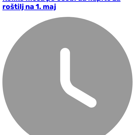
roštilj na 1. maj