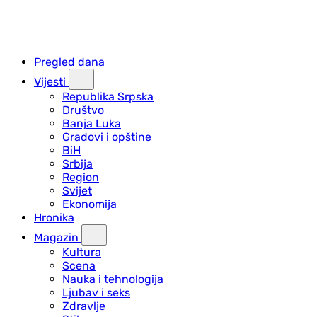
Pregled dana
Vijesti
Republika Srpska
Društvo
Banja Luka
Gradovi i opštine
BiH
Srbija
Region
Svijet
Ekonomija
Hronika
Magazin
Kultura
Scena
Nauka i tehnologija
Ljubav i seks
Zdravlje