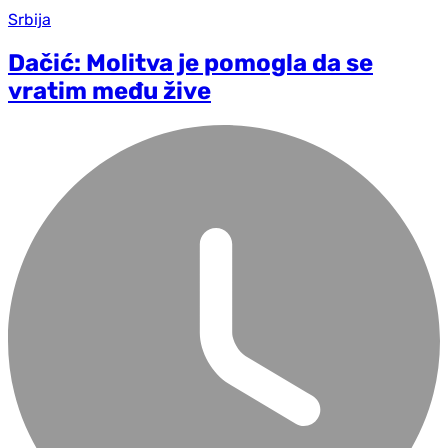
Srbija
Dačić: Molitva je pomogla da se
vratim među žive