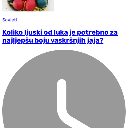
Savjeti
Koliko ljuski od luka je potrebno za
najljepšu boju vaskršnjih jaja?