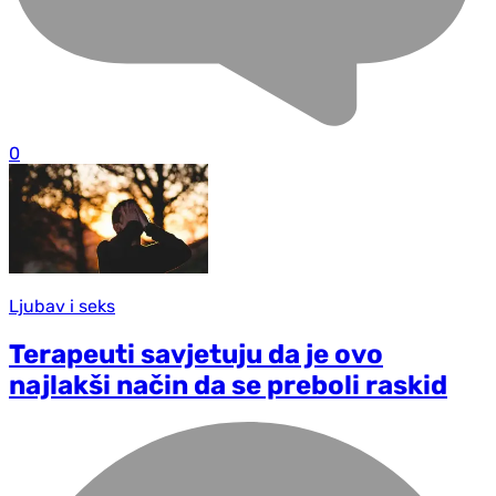
0
Ljubav i seks
Terapeuti savjetuju da je ovo
najlakši način da se preboli raskid