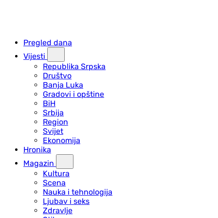
Pregled dana
Vijesti
Republika Srpska
Društvo
Banja Luka
Gradovi i opštine
BiH
Srbija
Region
Svijet
Ekonomija
Hronika
Magazin
Kultura
Scena
Nauka i tehnologija
Ljubav i seks
Zdravlje