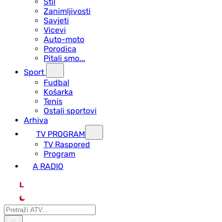
Stil
Zanimljivosti
Savjeti
Vicevi
Auto-moto
Porodica
Pitali smo...
Sport
Fudbal
Košarka
Tenis
Ostali sportovi
Arhiva
TV PROGRAM
ТV Raspored
Program
A RADIO
L