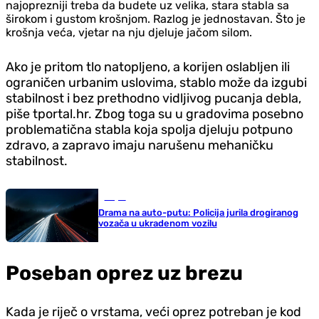
najoprezniji treba da budete uz velika, stara stabla sa
širokom i gustom krošnjom. Razlog je jednostavan. Što je
krošnja veća, vjetar na nju djeluje jačom silom.
Ako je pritom tlo natopljeno, a korijen oslabljen ili
ograničen urbanim uslovima, stablo može da izgubi
stabilnost i bez prethodno vidljivog pucanja debla,
piše tportal.hr. Zbog toga su u gradovima posebno
problematična stabla koja spolja djeluju potpuno
zdravo, a zapravo imaju narušenu mehaničku
stabilnost.
Svijet
Drama na auto-putu: Policija jurila drogiranog
vozača u ukradenom vozilu
Poseban oprez uz brezu
Kada je riječ o vrstama, veći oprez potreban je kod