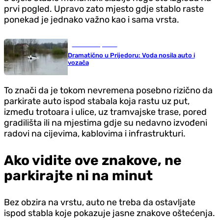
prvi pogled. Upravo zato mjesto gdje stablo raste
ponekad je jednako važno kao i sama vrsta.
Gradovi i opštine
Dramatično u Prijedoru: Voda nosila auto i
vozača
To znači da je tokom nevremena posebno rizično da
parkirate auto ispod stabala koja rastu uz put,
između trotoara i ulice, uz tramvajske trase, pored
gradilišta ili na mjestima gdje su nedavno izvođeni
radovi na cijevima, kablovima i infrastrukturi.
Ako vidite ove znakove, ne
parkirajte ni na minut
Bez obzira na vrstu, auto ne treba da ostavljate
ispod stabla koje pokazuje jasne znakove oštećenja.