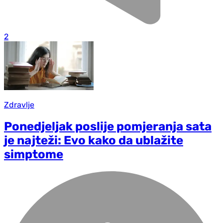
2
Zdravlje
Ponedjeljak poslije pomjeranja sata
je najteži: Evo kako da ublažite
simptome