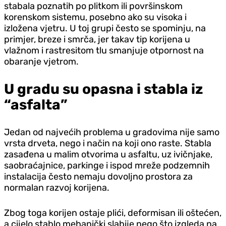
stabala poznatih po plitkom ili površinskom
korenskom sistemu, posebno ako su visoka i
izložena vjetru. U toj grupi često se spominju, na
primjer, breze i smrča, jer takav tip korijena u
vlažnom i rastresitom tlu smanjuje otpornost na
obaranje vjetrom.
U gradu su opasna i stabla iz
“asfalta”
Jedan od najvećih problema u gradovima nije samo
vrsta drveta, nego i način na koji ono raste. Stabla
zasađena u malim otvorima u asfaltu, uz ivičnjake,
saobraćajnice, parkinge i ispod mreže podzemnih
instalacija često nemaju dovoljno prostora za
normalan razvoj korijena.
Zbog toga korijen ostaje plići, deformisan ili oštećen,
a cijelo stablo mehanički slabije nego što izgleda na