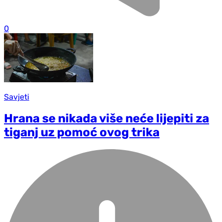
0
Savjeti
Hrana se nikada više neće lijepiti za
tiganj uz pomoć ovog trika