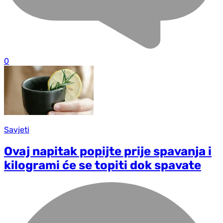
0
Savjeti
Ovaj napitak popijte prije spavanja i
kilogrami će se topiti dok spavate