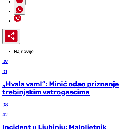
Najnovije
09
01
„Hvala vam!“: Minić odao priznanje
trebinjskim vatrogascima
08
42
Incident u Ljubinju: Maloljetnik