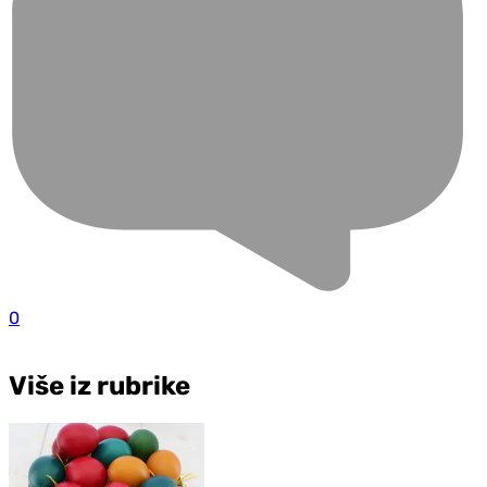
0
Više iz rubrike