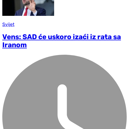
Svijet
Vens: SAD će uskoro izaći iz rata sa
Iranom