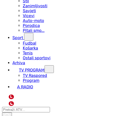
Stil
Zanimljivosti
Savjeti
Vicevi
Auto-moto
Porodica
Pitali smo...
Sport
Fudbal
Košarka
Tenis
Ostali sportovi
Arhiva
TV PROGRAM
ТV Raspored
Program
A RADIO
L