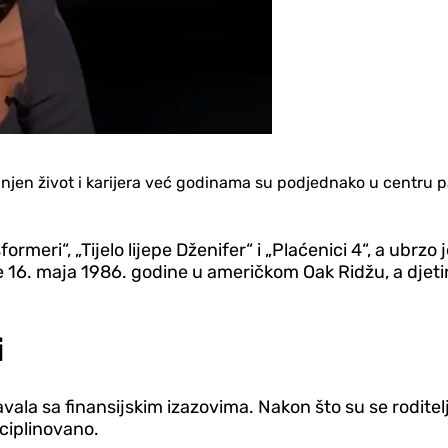
en život i karijera već godinama su podjednako u centru pa
meri“, „Tijelo lijepe Dženifer“ i „Plaćenici 4“, a ubrzo 
je 16. maja 1986. godine u američkom Oak Ridžu, a djeti
i
ala sa finansijskim izazovima. Nakon što su se roditelj
sciplinovano.