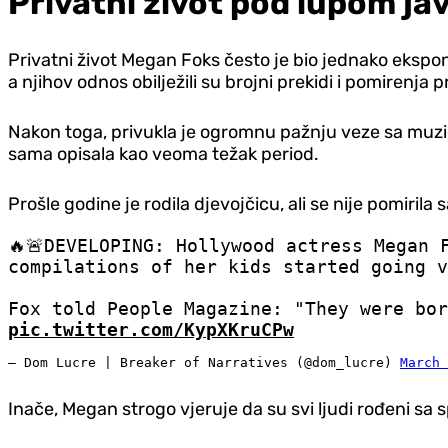
Privatni život pod lupom ja
Privatni život Megan Foks često je bio jednako ekspo
a njihov odnos obilježili su brojni prekidi i pomirenja
Nakon toga, privukla je ogromnu pažnju veze sa muzič
sama opisala kao veoma težak period.
Prošle godine je rodila djevojčicu, ali se nije pomirila
🔥🚨DEVELOPING: Hollywood actress Megan 
compilations of her kids started going v
Fox told People Magazine: "They were bor
pic.twitter.com/KypXKruCPw
— Dom Lucre | Breaker of Narratives (@dom_lucre)
March 
Inače, Megan strogo vjeruje da su svi ljudi rođeni sa 