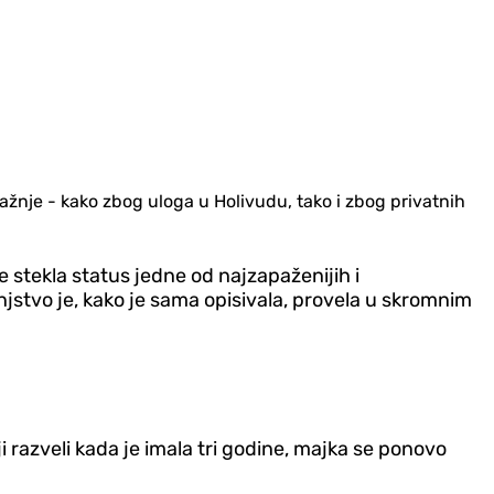
žnje - kako zbog uloga u Holivudu, tako i zbog privatnih
je stekla status jedne od najzapaženijih i
njstvo je, kako je sama opisivala, provela u skromnim
i razveli kada je imala tri godine, majka se ponovo