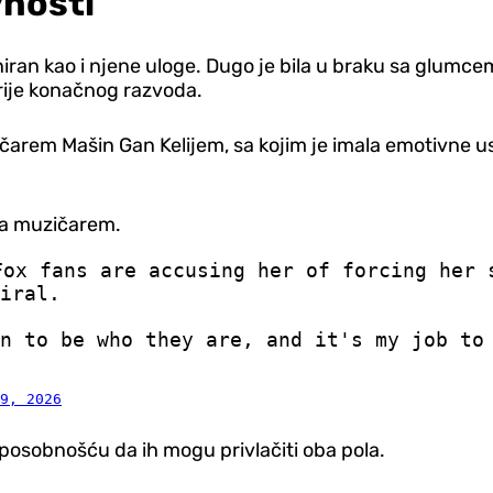
vnosti
niran kao i njene uloge. Dugo je bila u braku sa glumc
 prije konačnog razvoda.
arem Mašin Gan Kelijem, sa kojim je imala emotivne usp
 sa muzičarem.
Fox fans are accusing her of forcing her 
iral.
n to be who they are, and it's my job to
9, 2026
sposobnošću da ih mogu privlačiti oba pola.