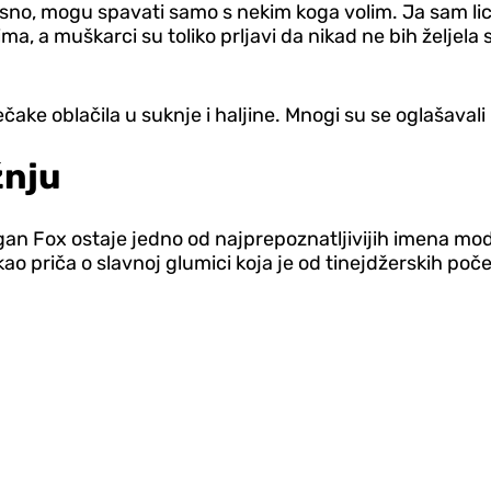
o, mogu spavati samo s nekim koga volim. Ja sam licem
ima, a muškarci su toliko prljavi da nikad ne bih željel
čake oblačila u suknje i haljine. Mnogi su se oglašavali
žnju
egan Fox ostaje jedno od najprepoznatljivijih imena mo
 kao priča o slavnoj glumici koja je od tinejdžerskih poč