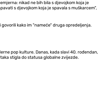
jerna: nikad ne bih bila s djevojkom koja je
a spavati s djevojkom koja je spavala s muškarcem",
 i govorili kako im "nameće" druga opredeljenja.
derne pop kulture. Danas, kada slavi 40. rođendan,
etaka stigla do statusa globalne zvijezde.