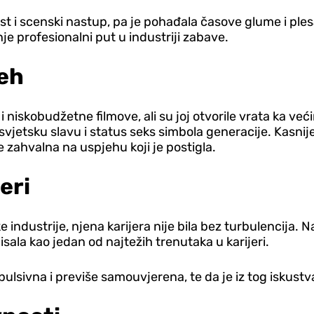
st i scenski nastup, pa je pohađala časove glume i ples
je profesionalni put u industriji zabave.
jeh
 i niskobudžetne filmove, ali su joj otvorile vrata ka v
vjetsku slavu i status seks simbola generacije. Kasnije j
e zahvalna na uspjehu koji je postigla.
eri
ke industrije, njena karijera nije bila bez turbulencija.
isala kao jedan od najtežih trenutaka u karijeri.
pulsivna i previše samouvjerena, te da je iz tog iskust