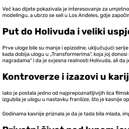
Već kao dijete pokazivala je interesovanje za umjetno
modelingu, a ubrzo se seli u Los Anđeles, gdje započin
Put do Holivuda i veliki usp
Prve uloge bile su manje i epizodne, uključujući serije
kada dobija ulogu u „Transformerima“, koja joj donosi s
nagradama“ i da je svjesna realnosti Holivuda, ali da j
Kontroverze i izazovi u karij
Iako je postala jedno od najprepoznatljivijih lica films
izgubila je ulogu u nastavku franšize, što je kasnije op
Godinama kasnije priznala je da je tada bila mlada, im