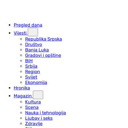
Pregled dana
Vijesti
Republika Srpska
Društvo
Banja Luka
Gradovi i opštine
BiH
Srbija
Region
Svijet
Ekonomija
Hronika
Magazin
Kultura
Scena
Nauka i tehnologija
Ljubav i seks
Zdravlje