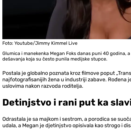
Foto:
Youtube/Jimmy Kimmel Live
Glumica i manekenka Megan Foks danas puni 40 godina, a nj
dešavanja koja su često punila medijske stupce.
Postala je globalno poznata kroz filmove poput „Transfor
najfotografisanijih žena u industriji zabave. Rođena 
uslovima nakon razvoda roditelja.
Detinjstvo i rani put ka slav
Odrastala je sa majkom i sestrom, a porodica se suočav
udala, a Megan je djetinjstvo opisivala kao strogo i di