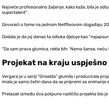
Najveće profesionalno žaljenje, kako kaže, bila je odl
supertalent".
Govoreći o tome na jednom Netflixovom događaju 2024
Dodala je da joj danas ta odluka d‌jeluje kao "najapsur
"Da sam prava glumica, rekla bih: ‘Nema šanse, neću to 
Projekat na kraju uspješno
Vergara je u seriji "Griselda” glumila i producirala 
imala je samo četiri dana da se pripremi za snimanje e
Prelazak između dva potpuno različita projekta bio je