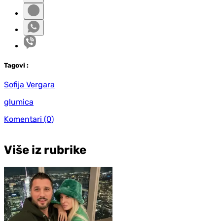
Tag
ovi
:
Sofija Vergara
glumica
Komentari
(0)
Više iz rubrike