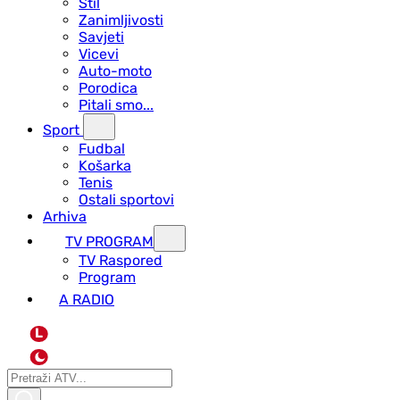
Stil
Zanimljivosti
Savjeti
Vicevi
Auto-moto
Porodica
Pitali smo...
Sport
Fudbal
Košarka
Tenis
Ostali sportovi
Arhiva
TV PROGRAM
ТV Raspored
Program
A RADIO
L