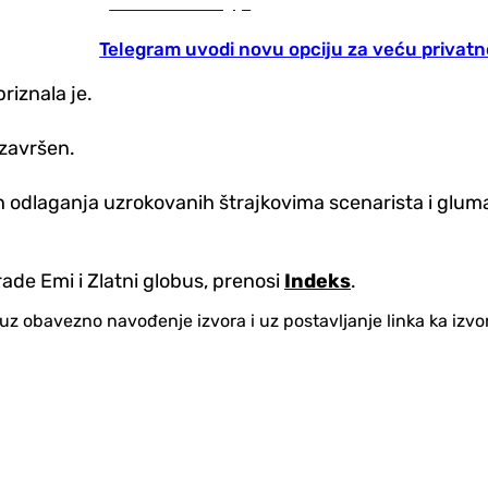
Nauka i tehnologija
Telegram uvodi novu opciju za veću privatn
riznala je.
 završen.
 odlaganja uzrokovanih štrajkovima scenarista i glumaca
ade Emi i Zlatni globus, prenosi
Indeks
.
no uz obavezno navođenje izvora i uz postavljanje linka ka iz