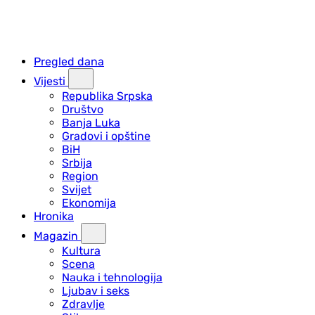
Pregled dana
Vijesti
Republika Srpska
Društvo
Banja Luka
Gradovi i opštine
BiH
Srbija
Region
Svijet
Ekonomija
Hronika
Magazin
Kultura
Scena
Nauka i tehnologija
Ljubav i seks
Zdravlje