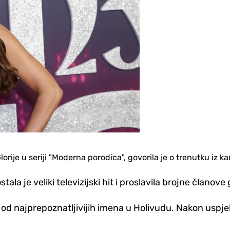
rije u seriji "Moderna porodica", govorila je o trenutku iz kar
tala je veliki televizijski hit i proslavila brojne člano
od najprepoznatljivijih imena u Holivudu. Nakon uspjeha 