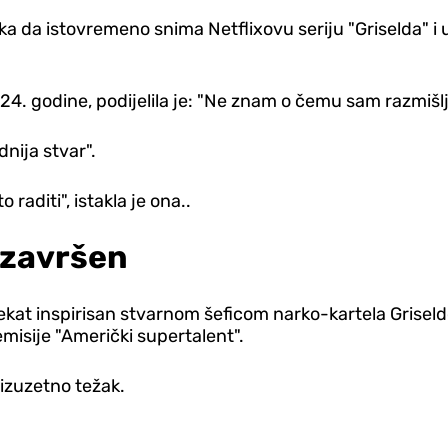
uka da istovremeno snima Netflixovu seriju "Griselda" i 
. godine, podijelila je: "Ne znam o čemu sam razmišlj
dnija stvar".
raditi", istakla je ona..
 završen
projekat inspirisan stvarnom šeficom narko-kartela Gris
misije "Američki supertalent".
 izuzetno težak.