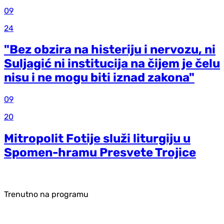
09
24
"Bez obzira na histeriju i nervozu, ni
Suljagić ni institucija na čijem je čelu
nisu i ne mogu biti iznad zakona"
09
20
Mitropolit Fotije služi liturgiju u
Spomen-hramu Presvete Trojice
Trenutno na programu