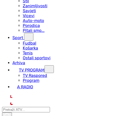
Stil
Zanimljivosti
Savjeti
Vicevi
Auto-moto
Porodica
Pitali smo...
Sport
Fudbal
Košarka
Tenis
Ostali sportovi
Arhiva
TV PROGRAM
ТV Raspored
Program
A RADIO
L