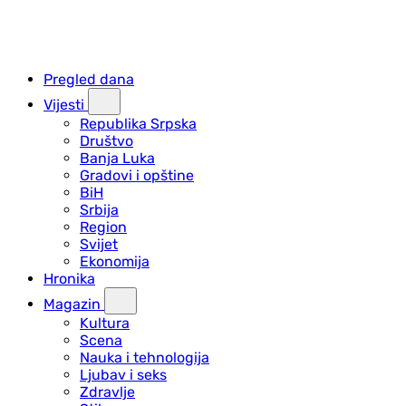
Pregled dana
Vijesti
Republika Srpska
Društvo
Banja Luka
Gradovi i opštine
BiH
Srbija
Region
Svijet
Ekonomija
Hronika
Magazin
Kultura
Scena
Nauka i tehnologija
Ljubav i seks
Zdravlje