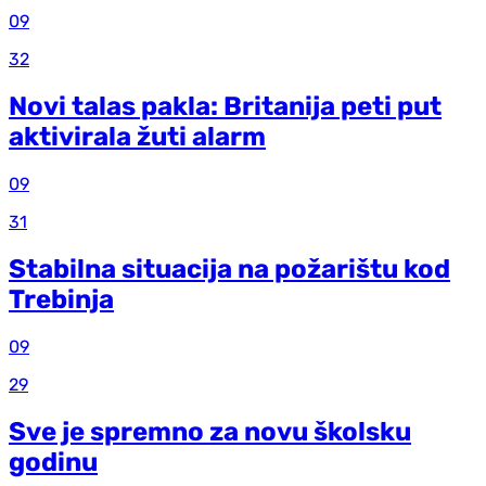
09
32
Novi talas pakla: Britanija peti put
aktivirala žuti alarm
09
31
Stabilna situacija na požarištu kod
Trebinja
09
29
Sve je spremno za novu školsku
godinu