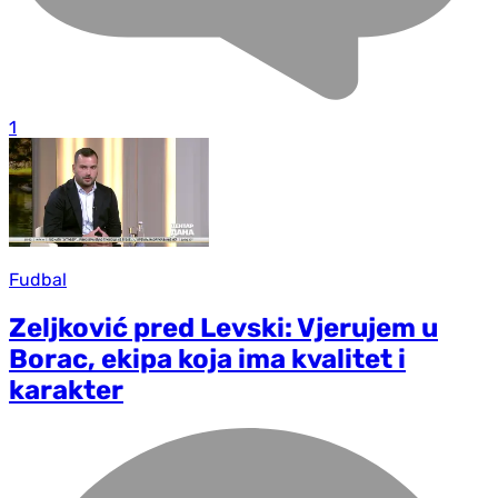
1
Fudbal
Zeljković pred Levski: Vjerujem u
Borac, ekipa koja ima kvalitet i
karakter