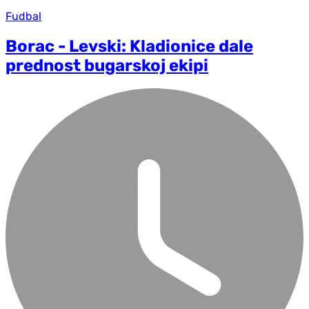
Fudbal
Borac - Levski: Kladionice dale
prednost bugarskoj ekipi