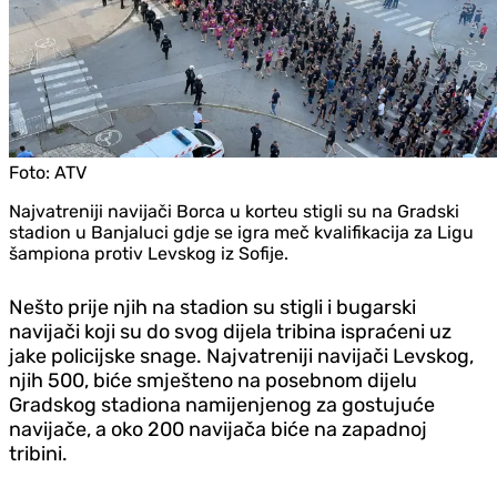
Foto:
ATV
Najvatreniji navijači Borca u korteu stigli su na Gradski
stadion u Banjaluci gdje se igra meč kvalifikacija za Ligu
šampiona protiv Levskog iz Sofije.
Nešto prije njih na stadion su stigli i bugarski
navijači koji su do svog dijela tribina ispraćeni uz
jake policijske snage. Najvatreniji navijači Levskog,
njih 500, biće smješteno na posebnom dijelu
Gradskog stadiona namijenjenog za gostujuće
navijače, a oko 200 navijača biće na zapadnoj
tribini.