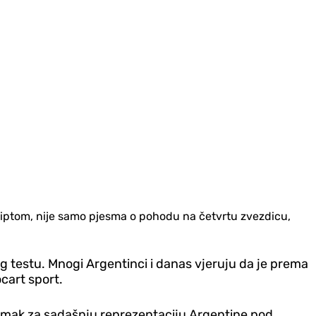
Egiptom, nije samo pjesma o pohodu na četvrtu zvezdicu,
 testu. Mnogi Argentinci i danas vjeruju da je prema
cart sport.
adimak za sadašnju reprezentaciju Argentine pod