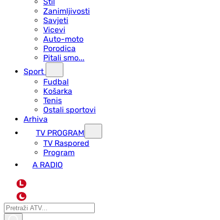
Stil
Zanimljivosti
Savjeti
Vicevi
Auto-moto
Porodica
Pitali smo...
Sport
Fudbal
Košarka
Tenis
Ostali sportovi
Arhiva
TV PROGRAM
ТV Raspored
Program
A RADIO
L