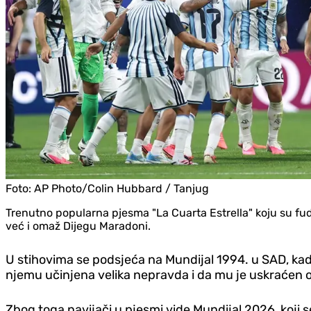
Foto:
AP Photo/Colin Hubbard / Tanjug
Trenutno popularna pjesma "La Cuarta Estrella" koju su fud
već i omaž Dijegu Maradoni.
U stihovima se podsjeća na Mundijal 1994. u SAD, kad
njemu učinjena velika nepravda i da mu je uskraćen op
Zbog toga navijači u pjesmi vide Mundijal 2026, koji 