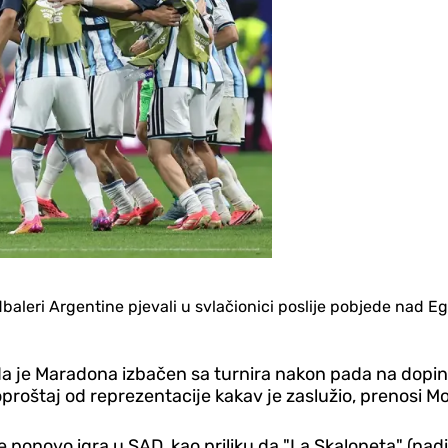
baleri Argentine pjevali u svlačionici poslije pobjede nad 
a je Maradona izbačen sa turnira nakon pada na doping
roštaj od reprezentacije kakav je zaslužio, prenosi Mo
se ponovo igra u SAD, kao priliku da "La Skaloneta" (n