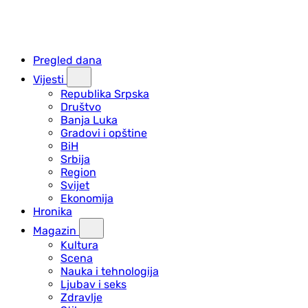
Pregled dana
Vijesti
Republika Srpska
Društvo
Banja Luka
Gradovi i opštine
BiH
Srbija
Region
Svijet
Ekonomija
Hronika
Magazin
Kultura
Scena
Nauka i tehnologija
Ljubav i seks
Zdravlje