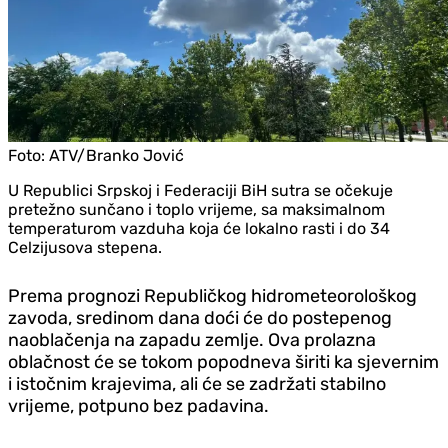
Foto:
ATV/Branko Jović
U Republici Srpskoj i Federaciji BiH sutra se očekuje
pretežno sunčano i toplo vrijeme, sa maksimalnom
temperaturom vazduha koja će lokalno rasti i do 34
Celzijusova stepena.
Prema prognozi Republičkog hidrometeorološkog
zavoda, sredinom dana doći će do postepenog
naoblačenja na zapadu zemlje. Ova prolazna
oblačnost će se tokom popodneva širiti ka sjevernim
i istočnim krajevima, ali će se zadržati stabilno
vrijeme, potpuno bez padavina.