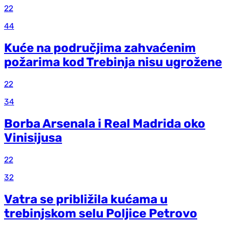
22
44
Kuće na područjima zahvaćenim
požarima kod Trebinja nisu ugrožene
22
34
Borba Arsenala i Real Madrida oko
Vinisijusa
22
32
Vatra se približila kućama u
trebinjskom selu Poljice Petrovo