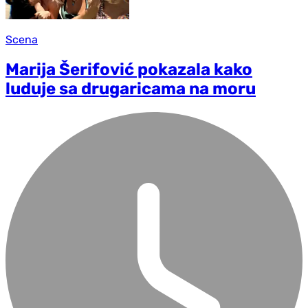
Scena
Marija Šerifović pokazala kako
luduje sa drugaricama na moru