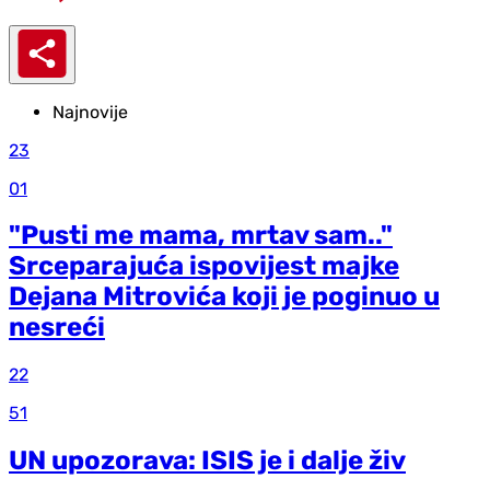
Najnovije
23
01
"Pusti me mama, mrtav sam.."
Srceparajuća ispovijest majke
Dejana Mitrovića koji je poginuo u
nesreći
22
51
UN upozorava: ISIS je i dalje živ