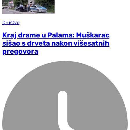
Društvo
Kraj drame u Palama: Muškarac
sišao s drveta nakon višesatnih
pregovora