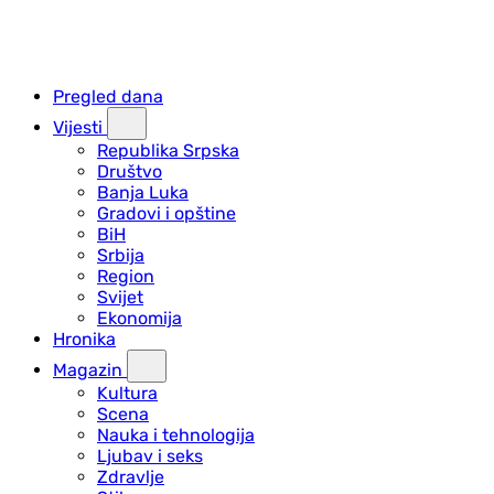
Pregled dana
Vijesti
Republika Srpska
Društvo
Banja Luka
Gradovi i opštine
BiH
Srbija
Region
Svijet
Ekonomija
Hronika
Magazin
Kultura
Scena
Nauka i tehnologija
Ljubav i seks
Zdravlje