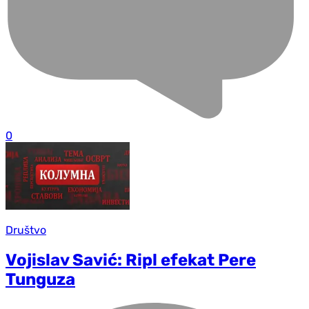
0
Društvo
Vojislav Savić: Ripl efekat Pere
Tunguza