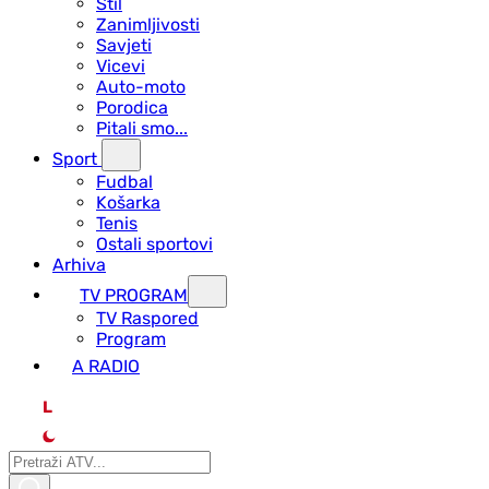
Stil
Zanimljivosti
Savjeti
Vicevi
Auto-moto
Porodica
Pitali smo...
Sport
Fudbal
Košarka
Tenis
Ostali sportovi
Arhiva
TV PROGRAM
ТV Raspored
Program
A RADIO
L