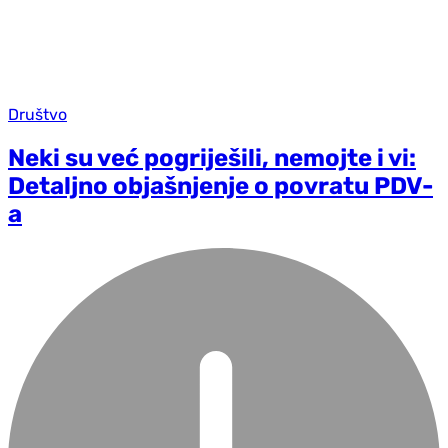
Društvo
Neki su već pogriješili, nemojte i vi:
Detaljno objašnjenje o povratu PDV-
a