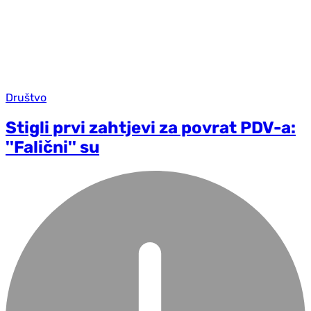
Društvo
Stigli prvi zahtjevi za povrat PDV-a:
''Falični'' su