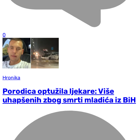
0
Hronika
Porodica optužila ljekare: Više
uhapšenih zbog smrti mladića iz BiH