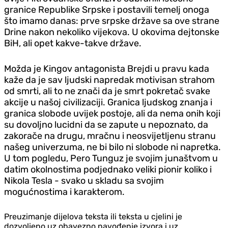
granice Republike Srpske i postavili temelj onoga
što imamo danas: prve srpske države sa ove strane
Drine nakon nekoliko vijekova. U okovima dejtonske
BiH, ali opet kakve-takve države.
Možda je Kingov antagonista Brejdi u pravu kada
kaže da je sav ljudski napredak motivisan strahom
od smrti, ali to ne znači da je smrt pokretač svake
akcije u našoj civilizaciji. Granica ljudskog znanja i
granica slobode uvijek postoje, ali da nema onih koji
su dovoljno lucidni da se zapute u nepoznato, da
zakorače na drugu, mračnu i neosvijetljenu stranu
našeg univerzuma, ne bi bilo ni slobode ni napretka.
U tom pogledu, Pero Tunguz je svojim junaštvom u
datim okolnostima podjednako veliki pionir koliko i
Nikola Tesla - svako u skladu sa svojim
mogućnostima i karakterom.
Preuzimanje dijelova teksta ili teksta u cjelini je
dozvoljeno uz obavezno navođenje izvora i uz