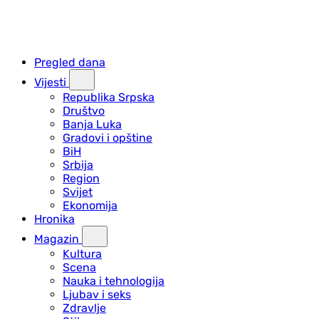
Pregled dana
Vijesti
Republika Srpska
Društvo
Banja Luka
Gradovi i opštine
BiH
Srbija
Region
Svijet
Ekonomija
Hronika
Magazin
Kultura
Scena
Nauka i tehnologija
Ljubav i seks
Zdravlje