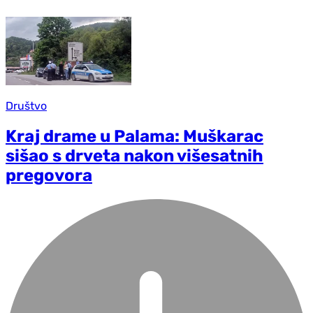
Društvo
Kraj drame u Palama: Muškarac
sišao s drveta nakon višesatnih
pregovora