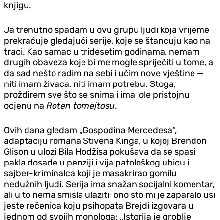
knjigu.
Ja trenutno spadam u ovu grupu ljudi koja vrijeme
prekraćuje gledajući serije, koje se štancuju kao na
traci. Kao samac u tridesetim godinama, nemam
drugih obaveza koje bi me mogle spriječiti u tome, a
da sad nešto radim na sebi i učim nove vještine —
niti imam živaca, niti imam potrebu. Stoga,
proždirem sve što se snima i ima iole pristojnu
ocjenu na
Roten tomejtosu
.
Ovih dana gledam „Gospodina Mercedesa“,
adaptaciju romana Stivena Kinga, u kojoj Brendon
Glison u ulozi Bila Hodžisa pokušava da se spasi
pakla dosade u penziji i vija patološkog ubicu i
sajber-kriminalca koji je masakrirao gomilu
nedužnih ljudi. Serija ima snažan socijalni komentar,
ali u to nema smisla ulaziti; ono što mi je zaparalo uši
jeste rečenica koju psihopata Brejdi izgovara u
jednom od svojih monologa: „Istorija je groblje