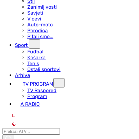
Stil
Zanimljivosti
Savjeti
Vicevi
Auto-moto
Porodica
Pitali smo...
Sport
Fudbal
Košarka
Tenis
Ostali sportovi
Arhiva
TV PROGRAM
ТV Raspored
Program
A RADIO
L