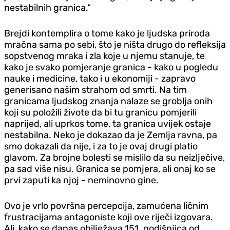
nestabilnih granica.“
Brejdi kontemplira o tome kako je ljudska priroda
mračna sama po sebi, što je ništa drugo do refleksija
sopstvenog mraka i zla koje u njemu stanuje, te
kako je svako pomjeranje granica - kako u pogledu
nauke i medicine, tako i u ekonomiji - zapravo
generisano našim strahom od smrti. Na tim
granicama ljudskog znanja nalaze se groblja onih
koji su položili živote da bi tu granicu pomjerili
naprijed, ali uprkos tome, ta granica uvijek ostaje
nestabilna. Neko je dokazao da je Zemlja ravna, pa
smo dokazali da nije, i za to je ovaj drugi platio
glavom. Za brojne bolesti se mislilo da su neizlječive,
pa sad više nisu. Granica se pomjera, ali onaj ko se
prvi zaputi ka njoj - neminovno gine.
Ovo je vrlo površna percepcija, zamućena ličnim
frustracijama antagoniste koji ove riječi izgovara.
Ali, kako se danas obilježava 151. godišnjica od