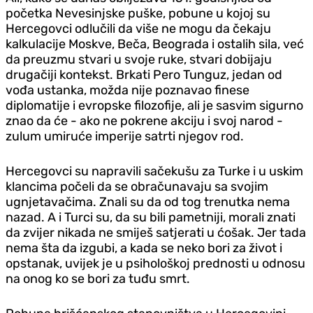
početka Nevesinjske puške, pobune u kojoj su
Hercegovci odlučili da više ne mogu da čekaju
kalkulacije Moskve, Beča, Beograda i ostalih sila, već
da preuzmu stvari u svoje ruke, stvari dobijaju
drugačiji kontekst. Brkati Pero Tunguz, jedan od
vođa ustanka, možda nije poznavao finese
diplomatije i evropske filozofije, ali je sasvim sigurno
znao da će - ako ne pokrene akciju i svoj narod -
zulum umiruće imperije satrti njegov rod.
Hercegovci su napravili sačekušu za Turke i u uskim
klancima počeli da se obračunavaju sa svojim
ugnjetavačima. Znali su da od tog trenutka nema
nazad. A i Turci su, da su bili pametniji, morali znati
da zvijer nikada ne smiješ satjerati u ćošak. Jer tada
nema šta da izgubi, a kada se neko bori za život i
opstanak, uvijek je u psihološkoj prednosti u odnosu
na onog ko se bori za tuđu smrt.