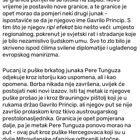
vrijeme je postavilo nove granice, a te granice je
opet morao da pomjeri neki drugi junak -
ispostaviće se da je njegovo ime Gavrilo Princip. S
tim što je njegov
ripl efekat
bio nešto veći: umjesto
regionalnog, pokrenut je svjetski rat i stradanje koje
je bilo nezamislivo ljudskom umu. Svo to zlo bilo je
skriveno ispod ćilima svilene diplomatije i uglađenog
evropskog manirizma.
Pucanj iz puške brkatog junaka Pere Tunguza
odjekuje kroz istoriju kao uspomena, ali i kao
opomena. Borba nikada nije završena, uvijek će
postojati neki novi izazov. Isti taj metak iz njegove
puške prošao je i kroz Brauningov pištolj koji je u
rukama držao Gavrilo Princip, ali njegov put se nije
završio prolaskom kroz tkivo austrougarskog
prestolonasljednika. Granica je opet pomjerana
dalje, pa je metak Pere Tunguza ponovo morao na
put - ovaj put kroz puške Hercegovaca koji su u
dvije Mitrovdanske ofanzive odbranili istočne