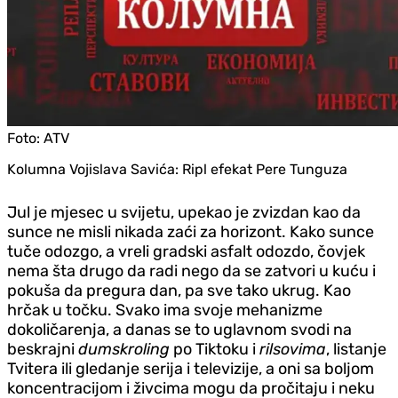
Foto:
ATV
Kolumna Vojislava Savića: Ripl efekat Pere Tunguza
Jul je mjesec u svijetu, upekao je zvizdan kao da
sunce ne misli nikada zaći za horizont. Kako sunce
tuče odozgo, a vreli gradski asfalt odozdo, čovjek
nema šta drugo da radi nego da se zatvori u kuću i
pokuša da pregura dan, pa sve tako ukrug. Kao
hrčak u točku. Svako ima svoje mehanizme
dokoličarenja, a danas se to uglavnom svodi na
beskrajni
dumskroling
po Tiktoku i
rilsovima
, listanje
Tvitera ili gledanje serija i televizije, a oni sa boljom
koncentracijom i živcima mogu da pročitaju i neku