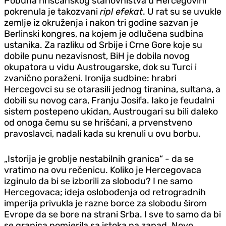
Pobuna hrišćanskog stanovništva u Hercegovini
pokrenula je takozvani
ripl efekat
. U rat su se uvukle
zemlje iz okruženja i nakon tri godine sazvan je
Berlinski kongres, na kojem je odlučena sudbina
ustanika. Za razliku od Srbije i Crne Gore koje su
dobile punu nezavisnost, BiH je dobila novog
okupatora u vidu Austrougarske, dok su Turci i
zvanično poraženi. Ironija sudbine: hrabri
Hercegovci su se otarasili jednog tiranina, sultana, a
dobili su novog cara, Franju Josifa. Iako je feudalni
sistem postepeno ukidan, Austrougari su bili daleko
od onoga čemu su se hrišćani, a prvenstveno
pravoslavci, nadali kada su krenuli u ovu borbu.
„Istorija je groblje nestabilnih granica“ - da se
vratimo na ovu rečenicu. Koliko je Hercegovaca
izginulo da bi se izborili za slobodu? I ne samo
Hercegovaca; ideja oslobođenja od retrogradnih
imperija privukla je razne borce za slobodu širom
Evrope da se bore na strani Srba. I sve to samo da bi
se granica pomjerila sa istoka na zapad. Novo