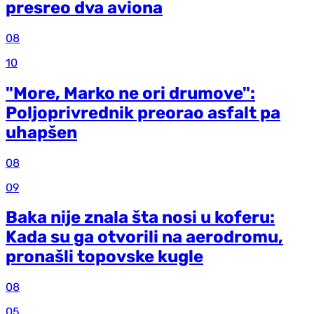
presreo dva aviona
08
10
"More, Marko ne ori drumove":
Poljoprivrednik preorao asfalt pa
uhapšen
08
09
Baka nije znala šta nosi u koferu:
Kada su ga otvorili na aerodromu,
pronašli topovske kugle
08
05