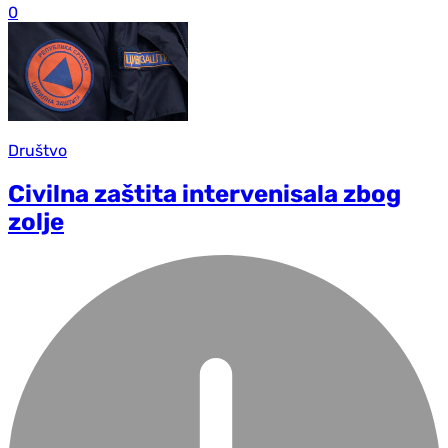
0
Društvo
Civilna zaštita intervenisala zbog
zolje