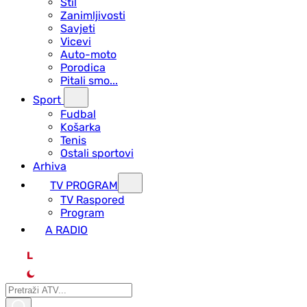
Stil
Zanimljivosti
Savjeti
Vicevi
Auto-moto
Porodica
Pitali smo...
Sport
Fudbal
Košarka
Tenis
Ostali sportovi
Arhiva
TV PROGRAM
ТV Raspored
Program
A RADIO
L