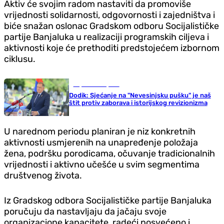
Aktiv će svojim radom nastaviti da promoviše
vrijednosti solidarnosti, odgovornosti i zajedništva i
biće snažan oslonac Gradskom odboru Socijalističke
partije Banjaluka u realizaciji programskih ciljeva i
aktivnosti koje će prethoditi predstojećem izbornom
ciklusu.
Republika Srpska
Dodik: Sjećanje na "Nevesinjsku pušku" je naš
štit protiv zaborava i istorijskog revizionizma
U narednom periodu planiran je niz konkretnih
aktivnosti usmjerenih na unapređenje položaja
žena, podršku porodicama, očuvanje tradicionalnih
vrijednosti i aktivno učešće u svim segmentima
društvenog života.
Iz Gradskog odbora Socijalističke partije Banjaluka
poručuju da nastavljaju da jačaju svoje
organizacione kapacitete, radeći posvećeno i