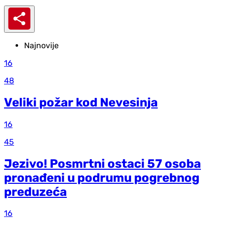
Najnovije
16
48
Veliki požar kod Nevesinja
16
45
Jezivo! Posmrtni ostaci 57 osoba
pronađeni u podrumu pogrebnog
preduzeća
16