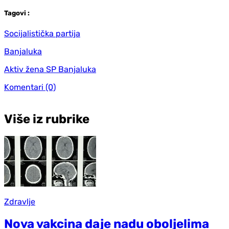
Tag
ovi
:
Socijalistička partija
Banjaluka
Aktiv žena SP Banjaluka
Komentari
(0)
Više iz rubrike
Zdravlje
Nova vakcina daje nadu oboljelima