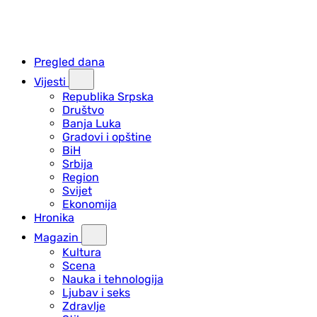
Pregled dana
Vijesti
Republika Srpska
Društvo
Banja Luka
Gradovi i opštine
BiH
Srbija
Region
Svijet
Ekonomija
Hronika
Magazin
Kultura
Scena
Nauka i tehnologija
Ljubav i seks
Zdravlje