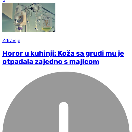
0
Zdravlje
Horor u kuhinji: Koža sa grudi mu je
otpadala zajedno s majicom