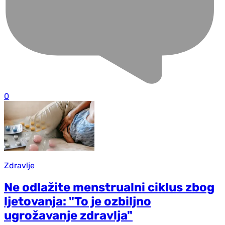
0
Zdravlje
Ne odlažite menstrualni ciklus zbog
ljetovanja: "To je ozbiljno
ugrožavanje zdravlja"