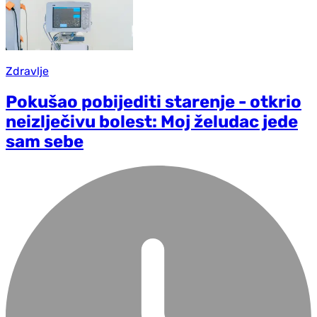
Zdravlje
Pokušao pobijediti starenje - otkrio
neizlječivu bolest: Moj želudac jede
sam sebe