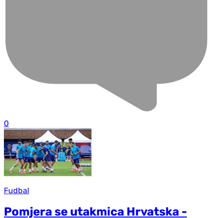
0
Fudbal
Pomjera se utakmica Hrvatska -