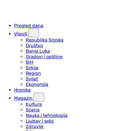
Pregled dana
Vijesti
Republika Srpska
Društvo
Banja Luka
Gradovi i opštine
BiH
Srbija
Region
Svijet
Ekonomija
Hronika
Magazin
Kultura
Scena
Nauka i tehnologija
Ljubav i seks
Zdravlje