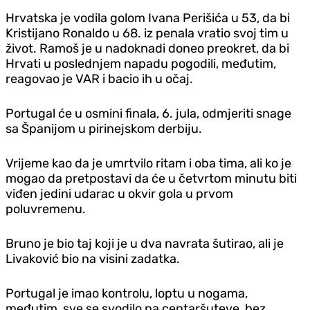
Hrvatska je vodila golom Ivana Perišića u 53, da bi
Kristijano Ronaldo u 68. iz penala vratio svoj tim u
život. Ramoš je u nadoknadi doneo preokret, da bi
Hrvati u poslednjem napadu pogodili, međutim,
reagovao je VAR i bacio ih u očaj.
Portugal će u osmini finala, 6. jula, odmjeriti snage
sa Španijom u pirinejskom derbiju.
Vrijeme kao da je umrtvilo ritam i oba tima, ali ko je
mogao da pretpostavi da će u četvrtom minutu biti
viđen jedini udarac u okvir gola u prvom
poluvremenu.
Bruno je bio taj koji je u dva navrata šutirao, ali je
Livaković bio na visini zadatka.
Portugal je imao kontrolu, loptu u nogama,
međutim, sve se svodilo na centaršuteve, bez