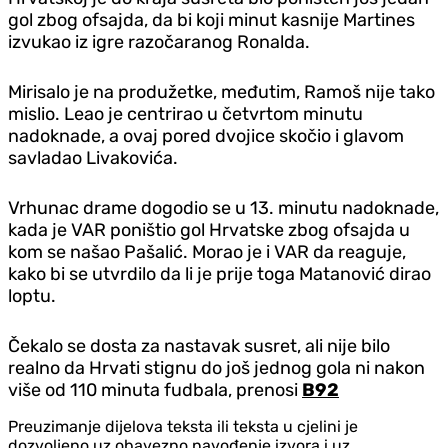
gol zbog ofsajda, da bi koji minut kasnije Martines
izvukao iz igre razočaranog Ronalda.
Mirisalo je na produžetke, međutim, Ramoš nije tako
mislio. Leao je centrirao u četvrtom minutu
nadoknade, a ovaj pored dvojice skočio i glavom
savladao Livakovića.
Vrhunac drame dogodio se u 13. minutu nadoknade,
kada je VAR poništio gol Hrvatske zbog ofsajda u
kom se našao Pašalić. Morao je i VAR da reaguje,
kako bi se utvrdilo da li je prije toga Matanović dirao
loptu.
Čekalo se dosta za nastavak susret, ali nije bilo
realno da Hrvati stignu do još jednog gola ni nakon
više od 110 minuta fudbala, prenosi
B92
Preuzimanje dijelova teksta ili teksta u cjelini je
dozvoljeno uz obavezno navođenje izvora i uz