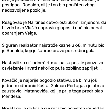
postigao i Ronaldo, ali je i on bio poništen zbog
nedozvoljene pozicije.
Reagovao je Martines četvorostrukom izmjenom, da
bi vrlo brzo Vlašić napravio glupost i načinio penal
obaranjem Veige.
Siguran realizator najstrože kazne u 68. minutu bio
je Ronaldo, koji je šutirao pravo po sredini gola.
Nastavili su u "ludom" ritmu, pa su poslije pauze za
osvježenje Hrvati nekoliko puta ozbiljno zaprijetili.
Kovačić je najprije pogodio stativu, da bi mu još
jednom odbranio Košta. Golman Portugala je ubrzo
zaustavio i Matanovića, koji je prije toga predriblao
Mendeša.
Hrvatskoj je do kraja susreta bio poništen još jedan