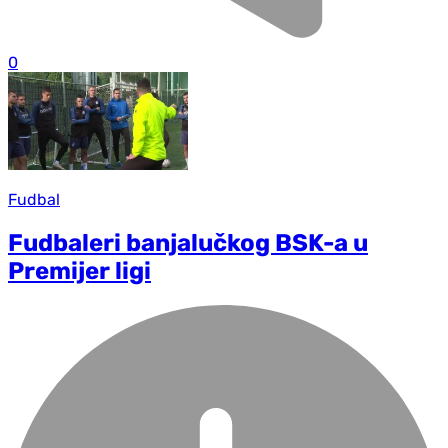
0
Fudbal
Fudbaleri banjalučkog BSK-a u
Premijer ligi