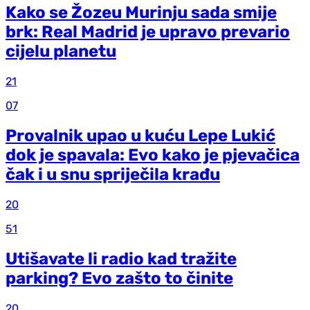
Kako se Žozeu Murinju sada smije
brk: Real Madrid je upravo prevario
cijelu planetu
21
07
Provalnik upao u kuću Lepe Lukić
dok je spavala: Evo kako je pjevačica
čak i u snu spriječila krađu
20
51
Utišavate li radio kad tražite
parking? Evo zašto to činite
20