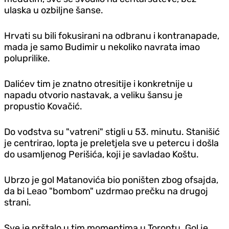
ulaska u ozbiljne šanse.
Hrvati su bili fokusirani na odbranu i kontranapade,
mada je samo Budimir u nekoliko navrata imao
poluprilike.
Dalićev tim je znatno otresitije i konkretnije u
napadu otvorio nastavak, a veliku šansu je
propustio Kovačić.
Do vođstva su "vatreni" stigli u 53. minutu. Stanišić
je centrirao, lopta je preletjela sve u petercu i došla
do usamljenog Perišića, koji je savladao Koštu.
Ubrzo je gol Matanovića bio poništen zbog ofsajda,
da bi Leao "bombom" uzdrmao prečku na drugoj
strani.
Sve je prštalo u tim momentima u Torontu. Gol je