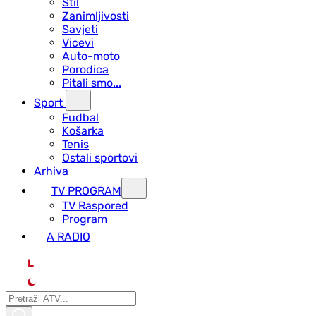
Stil
Zanimljivosti
Savjeti
Vicevi
Auto-moto
Porodica
Pitali smo...
Sport
Fudbal
Košarka
Tenis
Ostali sportovi
Arhiva
TV PROGRAM
ТV Raspored
Program
A RADIO
L