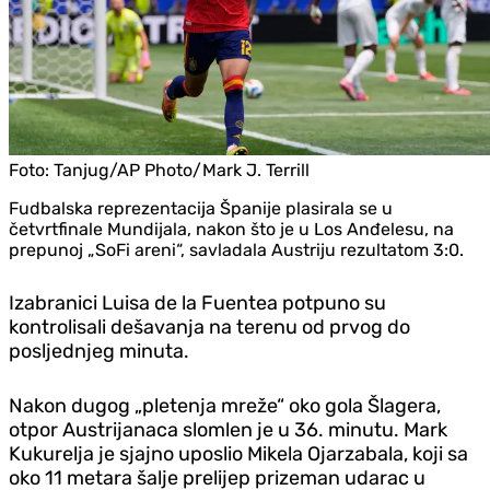
Foto:
Tanjug/AP Photo/Mark J. Terrill
Fudbalska reprezentacija Španije plasirala se u
četvrtfinale Mundijala, nakon što je u Los Anđelesu, na
prepunoj „SoFi areni“, savladala Austriju rezultatom 3:0.
Izabranici Luisa de la Fuentea potpuno su
kontrolisali dešavanja na terenu od prvog do
posljednjeg minuta.
Nakon dugog „pletenja mreže“ oko gola Šlagera,
otpor Austrijanaca slomlen je u 36. minutu. Mark
Kukurelja je sjajno uposlio Mikela Ojarzabala, koji sa
oko 11 metara šalje prelijep prizeman udarac u