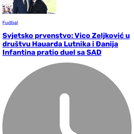
Fudbal
Svjetsko prvenstvo: Vico Zeljković u
društvu Hauarda Lutnika i Đanija
Infantina pratio duel sa SAD