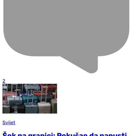
2
Svijet
Šok na granici: Pokušao da napusti