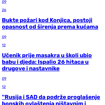
09
26
Bukte požari kod Konjica, postoji
opasnost od širenja prema kućama
09
12
Učenik prije masakra u školi ubio
babu i djeda: Ispalio 26 hitaca u
drugove i nastavnike
09
12
''Rusija i SAD da podrže proglašenje
bonskih ovlaštenja ništavnim i