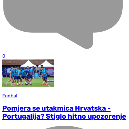
0
Fudbal
Pomjera se utakmica Hrvatska -
Portugalija? Stiglo hitno upozorenje