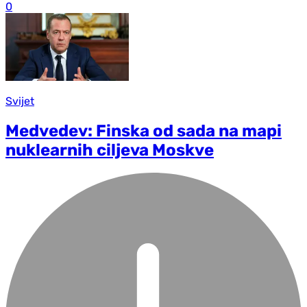
0
Svijet
Medvedev: Finska od sada na mapi
nuklearnih ciljeva Moskve