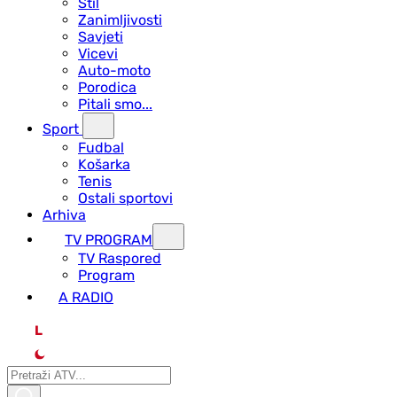
Stil
Zanimljivosti
Savjeti
Vicevi
Auto-moto
Porodica
Pitali smo...
Sport
Fudbal
Košarka
Tenis
Ostali sportovi
Arhiva
TV PROGRAM
ТV Raspored
Program
A RADIO
L