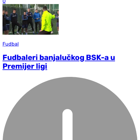
0
Fudbal
Fudbaleri banjalučkog BSK-a u
Premijer ligi