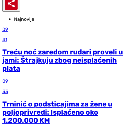
Najnovije
09
41
Treću noć zaredom rudari proveli u
jami: Štrajkuju zbog neisplaćenih
plata
09
33
Trninić o podsticajima za žene u
poljoprivredi: Isplaćeno oko
1.200.000 KM