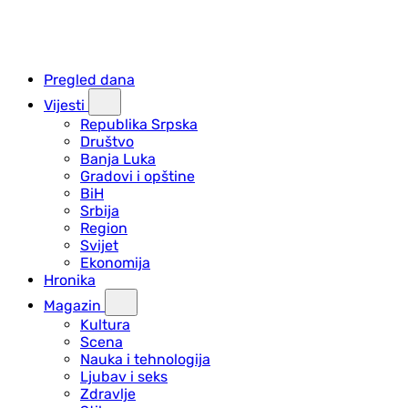
Pregled dana
Vijesti
Republika Srpska
Društvo
Banja Luka
Gradovi i opštine
BiH
Srbija
Region
Svijet
Ekonomija
Hronika
Magazin
Kultura
Scena
Nauka i tehnologija
Ljubav i seks
Zdravlje