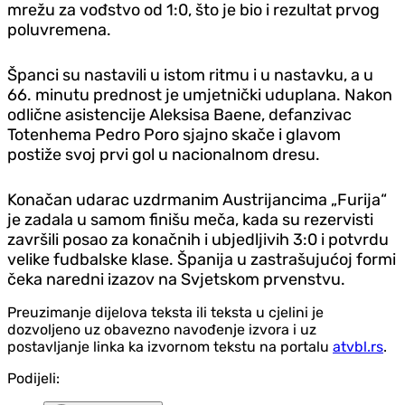
mrežu za vođstvo od 1:0, što je bio i rezultat prvog
poluvremena.
Španci su nastavili u istom ritmu i u nastavku, a u
66. minutu prednost je umjetnički uduplana. Nakon
odlične asistencije Aleksisa Baene, defanzivac
Totenhema Pedro Poro sjajno skače i glavom
postiže svoj prvi gol u nacionalnom dresu.
Konačan udarac uzdrmanim Austrijancima „Furija“
je zadala u samom finišu meča, kada su rezervisti
završili posao za konačnih i ubjedljivih 3:0 i potvrdu
velike fudbalske klase. Španija u zastrašujućoj formi
čeka naredni izazov na Svjetskom prvenstvu.
Preuzimanje dijelova teksta ili teksta u cjelini je
dozvoljeno uz obavezno navođenje izvora i uz
postavljanje linka ka izvornom tekstu na portalu
atvbl.rs
.
Podijeli: