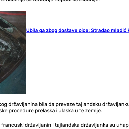
Svijet
Ubila ga zbog dostave pice: Stradao mladić k
skog državljanina bila da preveze tajlandsku državljanku
e procedure prelaska i ulaska u te zemlje.
 francuski državljanin i tajlandska državljanka su uhap