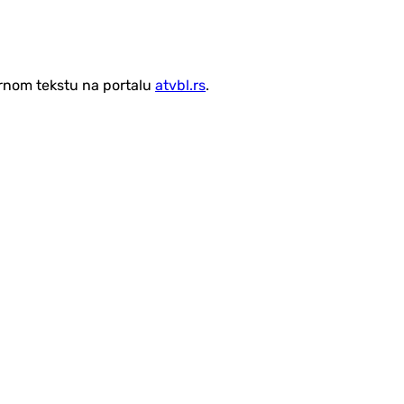
vornom tekstu na portalu
atvbl.rs
.