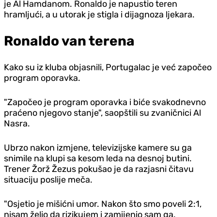
je Al Hamdanom. Ronaldo je napustio teren
hramljući, a u utorak je stigla i dijagnoza ljekara.
Ronaldo van terena
Kako su iz kluba objasnili, Portugalac je već započeo
program oporavka.
"Započeo je program oporavka i biće svakodnevno
praćeno njegovo stanje", saopštili su zvaničnici Al
Nasra.
Ubrzo nakon izmjene, televizijske kamere su ga
snimile na klupi sa kesom leda na desnoj butini.
Trener Žorž Žezus pokušao je da razjasni čitavu
situaciju poslije meča.
"Osjetio je mišićni umor. Nakon što smo poveli 2:1,
nisam želio da rizikujem i zamijenio sam ga.