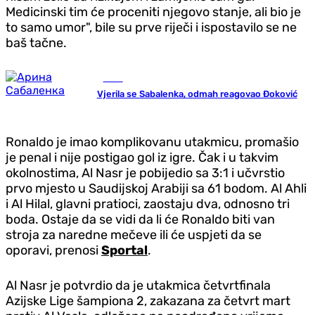
Medicinski tim će proceniti njegovo stanje, ali bio je
to samo umor", bile su prve riječi i ispostavilo se ne
baš tačne.
Tenis
Vjerila se Sabalenka, odmah reagovao Đoković
Ronaldo je imao komplikovanu utakmicu, promašio
je penal i nije postigao gol iz igre. Čak i u takvim
okolnostima, Al Nasr je pobijedio sa 3:1 i učvrstio
prvo mjesto u Saudijskoj Arabiji sa 61 bodom. Al Ahli
i Al Hilal, glavni pratioci, zaostaju dva, odnosno tri
boda. Ostaje da se vidi da li će Ronaldo biti van
stroja za naredne mečeve ili će uspjeti da se
oporavi, prenosi
Sportal
.
Al Nasr je potvrdio da je utakmica četvrtfinala
Azijske Lige šampiona 2, zakazana za četvrt mart