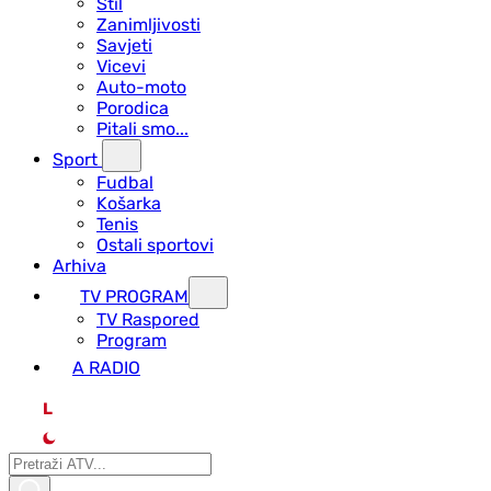
Stil
Zanimljivosti
Savjeti
Vicevi
Auto-moto
Porodica
Pitali smo...
Sport
Fudbal
Košarka
Tenis
Ostali sportovi
Arhiva
TV PROGRAM
ТV Raspored
Program
A RADIO
L