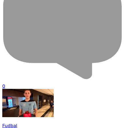
0
Fudbal