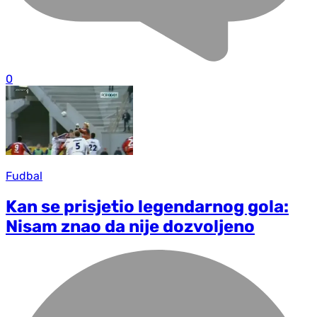
0
Fudbal
Kan se prisjetio legendarnog gola:
Nisam znao da nije dozvoljeno