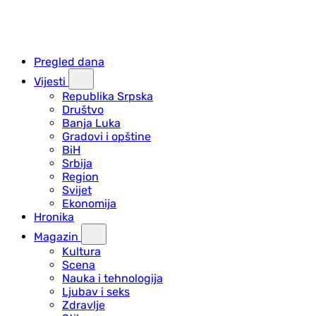
Pregled dana
Vijesti
Republika Srpska
Društvo
Banja Luka
Gradovi i opštine
BiH
Srbija
Region
Svijet
Ekonomija
Hronika
Magazin
Kultura
Scena
Nauka i tehnologija
Ljubav i seks
Zdravlje