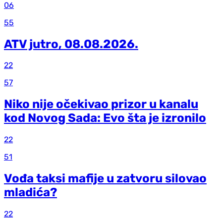
06
55
ATV jutro, 08.08.2026.
22
57
Niko nije očekivao prizor u kanalu
kod Novog Sada: Evo šta je izronilo
22
51
Vođa taksi mafije u zatvoru silovao
mladića?
22