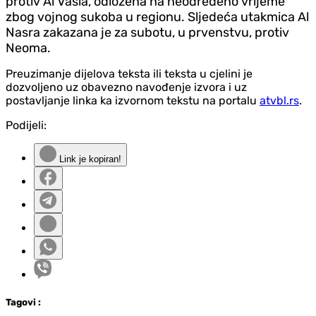
protiv Al Vasla, odložena na neodređeno vrijeme
zbog vojnog sukoba u regionu. Sljedeća utakmica Al
Nasra zakazana je za subotu, u prvenstvu, protiv
Neoma.
Preuzimanje dijelova teksta ili teksta u cjelini je
dozvoljeno uz obavezno navođenje izvora i uz
postavljanje linka ka izvornom tekstu na portalu
atvbl.rs
.
Podijeli:
Link je kopiran!
Tag
ovi
: