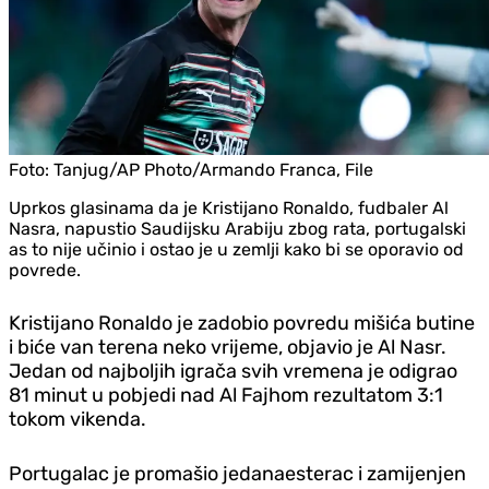
Foto:
Tanjug/AP Photo/Armando Franca, File
Uprkos glasinama da je Kristijano Ronaldo, fudbaler Al
Nasra, napustio Saudijsku Arabiju zbog rata, portugalski
as to nije učinio i ostao je u zemlji kako bi se oporavio od
povrede.
Kristijano Ronaldo je zadobio povredu mišića butine
i biće van terena neko vrijeme, objavio je Al Nasr.
Jedan od najboljih igrača svih vremena je odigrao
81 minut u pobjedi nad Al Fajhom rezultatom 3:1
tokom vikenda.
Portugalac je promašio jedanaesterac i zamijenjen