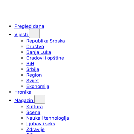
Pregled dana
Vijesti
Republika Srpska
Društvo
Banja Luka
Gradovi i opštine
BiH
Srbija
Region
Svijet
Ekonomija
Hronika
Magazin
Kultura
Scena
Nauka i tehnologija
Ljubav i seks
Zdravlje