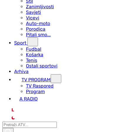
Stil
Zanimljivosti
Savjeti
Vicevi
Auto-moto
Porodica
Pitali smo...
Sport
Fudbal
Košarka
Tenis
Ostali sportovi
Arhiva
TV PROGRAM
ТV Raspored
Program
A RADIO
L