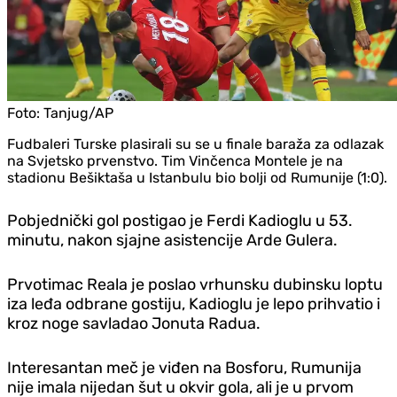
Foto:
Tanjug/AP
Fudbaleri Turske plasirali su se u finale baraža za odlazak
na Svjetsko prvenstvo. Tim Vinčenca Montele je na
stadionu Bešiktaša u Istanbulu bio bolji od Rumunije (1:0).
Pobjednički gol postigao je Ferdi Kadioglu u 53.
minutu, nakon sjajne asistencije Arde Gulera.
Prvotimac Reala je poslao vrhunsku dubinsku loptu
iza leđa odbrane gostiju, Kadioglu je lepo prihvatio i
kroz noge savladao Jonuta Radua.
Interesantan meč je viđen na Bosforu, Rumunija
nije imala nijedan šut u okvir gola, ali je u prvom