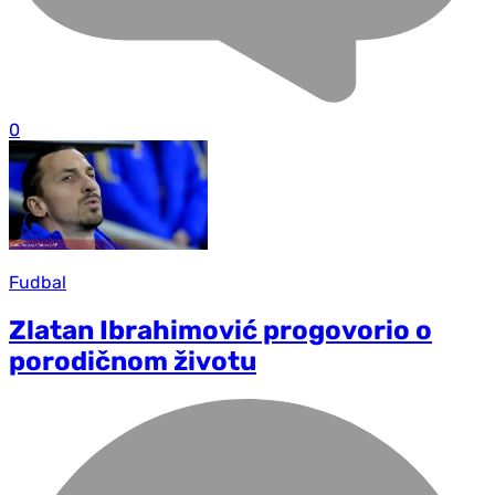
0
Fudbal
Zlatan Ibrahimović progovorio o
porodičnom životu