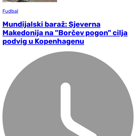
Fudbal
Mundijalski baraž: Sjeverna
Makedonija na "Borčev pogon" cilja
podvig u Kopenhagenu