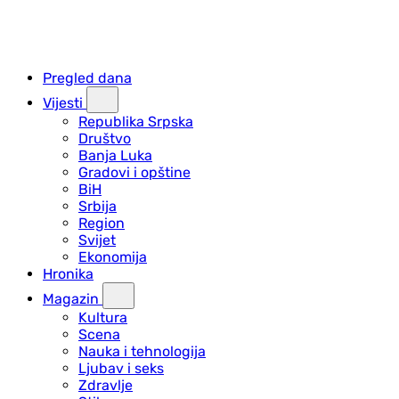
Pregled dana
Vijesti
Republika Srpska
Društvo
Banja Luka
Gradovi i opštine
BiH
Srbija
Region
Svijet
Ekonomija
Hronika
Magazin
Kultura
Scena
Nauka i tehnologija
Ljubav i seks
Zdravlje