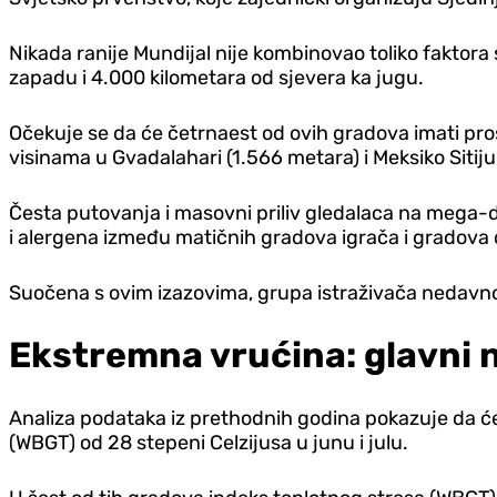
Nikada ranije Mundijal nije kombinovao toliko faktora
zapadu i 4.000 kilometara od sjevera ka jugu.
Očekuje se da će četrnaest od ovih gradova imati pro
visinama u Gvadalahari (1.566 metara) i Meksiko Sitij
Česta putovanja i masovni priliv gledalaca na mega-d
i alergena između matičnih gradova igrača i gradova
Suočena s ovim izazovima, grupa istraživača nedavno j
Ekstremna vrućina: glavni n
Analiza podataka iz prethodnih godina pokazuje da 
(WBGT) od 28 stepeni Celzijusa u junu i julu.