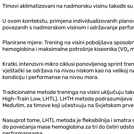
Timovi aklimatizovani na nadmorsku visinu takođe su
U ovom kontekstu, primjena individualizovanih planova 
povezanih s nadmorskom visinom i održavanje perfo
Planirane mjere: Trening na visini poboljšava sposob
hemoglobina i maksimalne potrošnje kiseonika (VO₂ ma
Kratki, intenzivni mikro ciklusi ponovljenog sprint tr
vještački se održava na nivou niskom kao na velikoj n
kondiciju i performanse na nivou mora.
Tradicionalne metode treninga na visini uključuju takoz
High–Train Low, LHTL). LHTH metoda podrazumijeva živ
Međutim, za timove koji učestvuju na Svjetskom prven
Nasuprot tome, LHTL metoda je fleksibilnija i smatra
do povećanja mase hemoglobina za tri do četiri odsto
performansama.