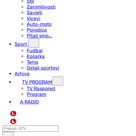
Stil
Zanimljivosti
Savjeti
Vicevi
Auto-moto
Porodica
Pitali smo...
Sport
Fudbal
Košarka
Tenis
Ostali sportovi
Arhiva
TV PROGRAM
ТV Raspored
Program
A RADIO
L