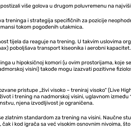
 postizali više golova u drugom poluvremenu na najviš
treninga i strategija specifičnih za pozicije neophodna
rmansi tokom pogođenih utakmica.
nost tijela da reaguje na trening. U takvim uslovima 
x) poboljšava transport kiseonika i aerobni kapacitet.
eninga u hipoksičnoj komori (u ovim prostorijama, koje s
admorskoj visini) takođe mogu izazvati pozitivne fiziol
vane pristupe „živi visoko – treniraj visoko“ (Live High–
ot i trening na nadmorskoj visini, uglavnom između 1.
stvu, njena izvodljivost je ograničena.
 se zlatnim standardom za trening na visini. Naučne s
, čak i kod igrača sa već visokim osnovnim nivoima, št