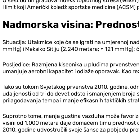
U šest od tih gradova indeks toplotnog stresa (WBGT) 
i limit koji Američki koledž sportske medicine (ACSM
Nadmorska visina: Prednost
Situacija: Utakmice koje će se igrati na umjerenoj nad
mmHg) i Meksiko Sitiju (2.240 metara; ≈ 121 mmHg): četi
Posljedice: Razmjena kiseonika u plućima prvenstven
umanjuje aerobni kapacitet i odlaže oporavak. Kao rez
Tako su tokom Svjetskog prvenstva 2010. godine, odr
udaljenosti od tri do devet odsto i smanjenjem broj
prilagođavanja tempa i manje efikasnih taktičkih strat
Suprotno tome, manja gustina vazduha može favorizova
visini od 1.000 metara daje domaćem timu prednost od
2010. godine udvostručili svoje šanse za pobjedu pro