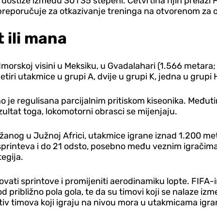
dostiže između 30 i 35 stepeni. Četvrtina njih prelazi 
) preporučuje za otkazivanje treninga na otvorenom za 
 ili mana
morskoj visini u Meksiku, u Gvadalahari (1.566 metara; 
ri utakmice u grupi A, dvije u grupi K, jedna u grupi H,
o je regulisana parcijalnim pritiskom kiseonika. Među
ultat toga, lokomotorni obrasci se mijenjaju.
žanog u Južnoj Africi, utakmice igrane iznad 1.200 m
a sprinteva i do 21 odsto, posebno među veznim igrač
egija.
ti sprintove i promijeniti aerodinamiku lopte. FIFA-in
 približno pola gola, te da su timovi koji se nalaze i
tiv timova koji igraju na nivou mora u utakmicama igra