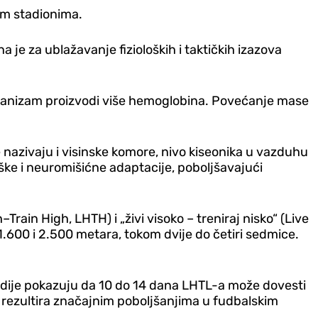
im stadionima.
 je za ublažavanje fizioloških i taktičkih izazova
organizam proizvodi više hemoglobina. Povećanje mase
e nazivaju i visinske komore, nivo kiseonika u vazduhu
oške i neuromišićne adaptacije, poboljšavajući
Train High, LHTH) i „živi visoko – treniraj nisko“ (Live
600 i 2.500 metara, tokom dvije do četiri sedmice.
tudije pokazuju da 10 do 14 dana LHTL-a može dovesti
o rezultira značajnim poboljšanjima u fudbalskim