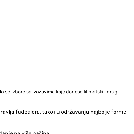
a se izbore sa izazovima koje donose klimatski i drugi
vlja fudbalera, tako i u održavanju najbolje forme
danje na više načina.