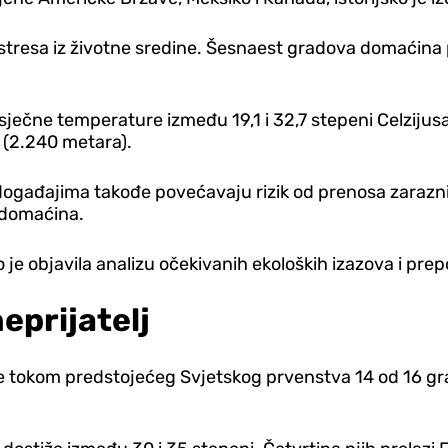
 stresa iz životne sredine. Šesnaest gradova domaćina 
sječne temperature između 19,1 i 32,7 stepeni Celzijus
u (2.240 metara).
ogađajima takođe povećavaju rizik od prenosa zaraznih
 domaćina.
e objavila analizu očekivanih ekoloških izazova i prep
eprijatelj
će tokom predstojećeg Svjetskog prvenstva 14 od 16 