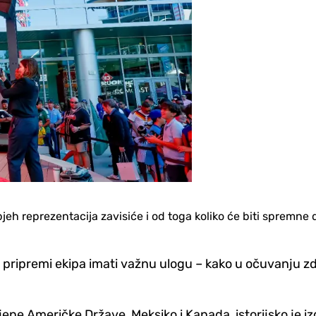
h reprezentacija zavisiće i od toga koliko će biti spremne d
ipremi ekipa imati važnu ulogu – kako u očuvanju zdra
ene Američke Države, Meksiko i Kanada, istorijsko je iz