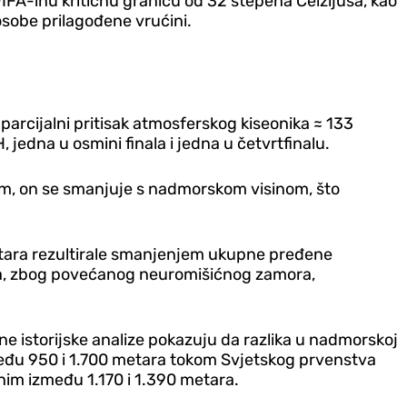
FIFA-inu kritičnu granicu od 32 stepena Celzijusa, kao
osobe prilagođene vrućini.
parcijalni pritisak atmosferskog kiseonika ≈ 133
 jedna u osmini finala i jedna u četvrtfinalu.
tim, on se smanjuje s nadmorskom visinom, što
etara rezultirale smanjenjem ukupne pređene
ima, zbog povećanog neuromišićnog zamora,
e istorijske analize pokazuju da razlika u nadmorskoj
zmeđu 950 i 1.700 metara tokom Svjetskog prvenstva
nim između 1.170 i 1.390 metara.