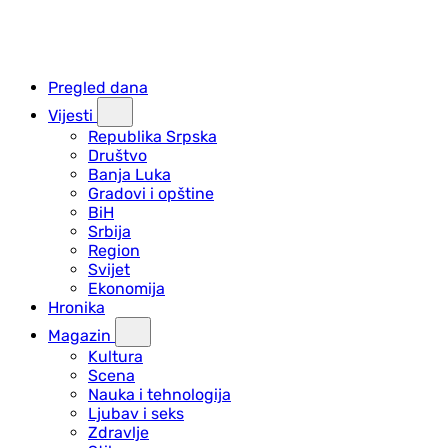
Pregled dana
Vijesti
Republika Srpska
Društvo
Banja Luka
Gradovi i opštine
BiH
Srbija
Region
Svijet
Ekonomija
Hronika
Magazin
Kultura
Scena
Nauka i tehnologija
Ljubav i seks
Zdravlje