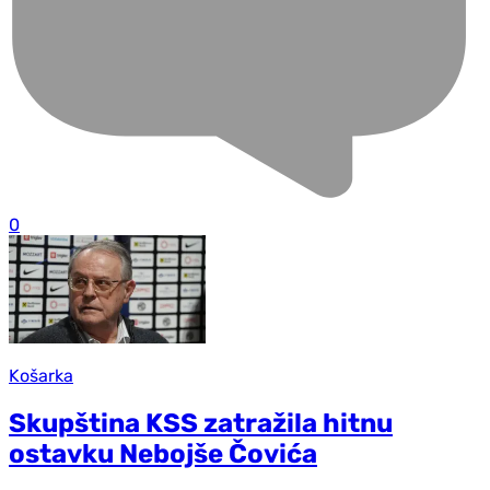
0
Košarka
Skupština KSS zatražila hitnu
ostavku Nebojše Čovića