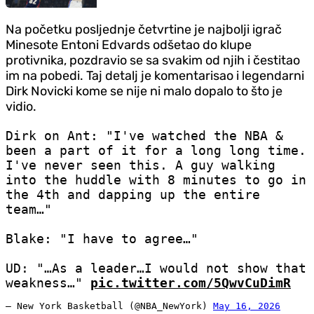
Na početku posljednje četvrtine je najbolji igrač
Minesote Entoni Edvards odšetao do klupe
protivnika, pozdravio se sa svakim od njih i čestitao
im na pobedi. Taj detalj je komentarisao i legendarni
Dirk Novicki kome se nije ni malo dopalo to što je
vidio.
Dirk on Ant: "I've watched the NBA &
been a part of it for a long long time.
I've never seen this. A guy walking
into the huddle with 8 minutes to go in
the 4th and dapping up the entire
team…"
Blake: "I have to agree…"
UD: "…As a leader…I would not show that
weakness…"
pic.twitter.com/5QwvCuDimR
— New York Basketball (@NBA_NewYork)
May 16, 2026