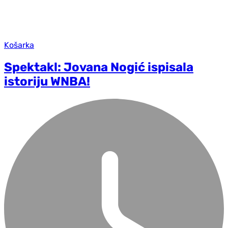
Košarka
Spektakl: Jovana Nogić ispisala
istoriju WNBA!