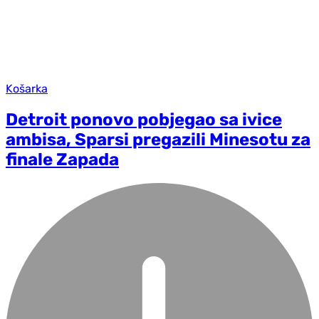
Košarka
Detroit ponovo pobjegao sa ivice
ambisa, Sparsi pregazili Minesotu za
finale Zapada