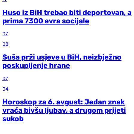
Huso iz BiH trebao biti deportovan, a
prima 7300 evra socijale
07
08
Suša prži usjeve u BiH, neizbježno
poskupljenje hrane
07
04
Horoskop za 6. avgust: Jedan znak
vraća bivšu ljubav, a drugom prijeti
sukob