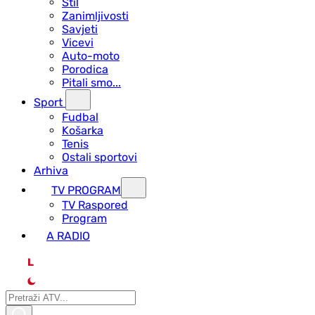
Stil
Zanimljivosti
Savjeti
Vicevi
Auto-moto
Porodica
Pitali smo...
Sport
Fudbal
Košarka
Tenis
Ostali sportovi
Arhiva
TV PROGRAM
ТV Raspored
Program
A RADIO
L