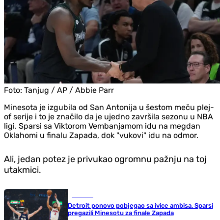
Foto:
Tanjug / AP / Abbie Parr
Minesota je izgubila od San Antonija u šestom meču plej-
of serije i to je značilo da je ujedno završila sezonu u NBA
ligi. Sparsi sa Viktorom Vembanjamom idu na megdan
Oklahomi u finalu Zapada, dok "vukovi" idu na odmor.
Ali, jedan potez je privukao ogromnu pažnju na toj
utakmici.
Košarka
Detroit ponovo pobjegao sa ivice ambisa, Sparsi
pregazili Minesotu za finale Zapada