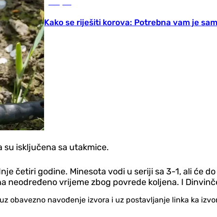
Savjeti
Kako se riješiti korova: Potrebna vam je sa
a su isključena sa utakmice.
nje četiri godine. Minesota vodi u seriji sa 3-1, ali će
na neodređeno vrijeme zbog povrede koljena. I Dinvinče
no uz obavezno navođenje izvora i uz postavljanje linka ka iz