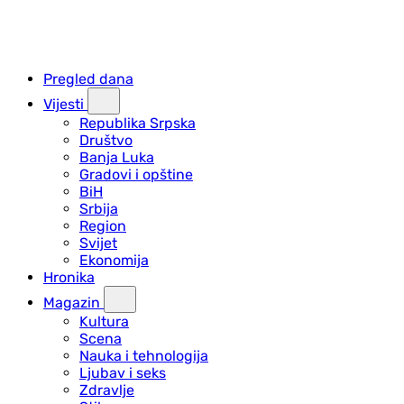
Pregled dana
Vijesti
Republika Srpska
Društvo
Banja Luka
Gradovi i opštine
BiH
Srbija
Region
Svijet
Ekonomija
Hronika
Magazin
Kultura
Scena
Nauka i tehnologija
Ljubav i seks
Zdravlje