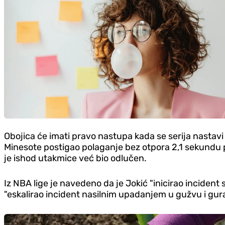
Obojica će imati pravo nastupa kada se serija nastav
Minesote postigao polaganje bez otpora 2,1 sekundu pr
je ishod utakmice već bio odlučen.
Iz NBA lige je navedeno da je Jokić "inicirao incident
"eskalirao incident nasilnim upadanjem u gužvu i gu