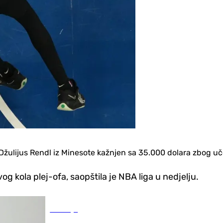
e Džulijus Rendl iz Minesote kažnjen sa 35.000 dolara zbog u
og kola plej-ofa, saopštila je NBA liga u nedjelju.
Zdravlje