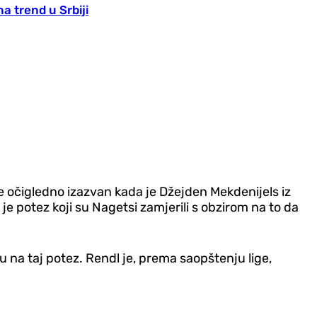
a trend u Srbiji
e očigledno izazvan kada je Džejden Mekdenijels iz
e potez koji su Nagetsi zamjerili s obzirom na to da
u na taj potez. Rendl je, prema saopštenju lige,