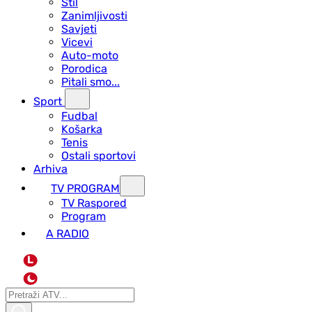
Stil
Zanimljivosti
Savjeti
Vicevi
Auto-moto
Porodica
Pitali smo...
Sport
Fudbal
Košarka
Tenis
Ostali sportovi
Arhiva
TV PROGRAM
ТV Raspored
Program
A RADIO
L