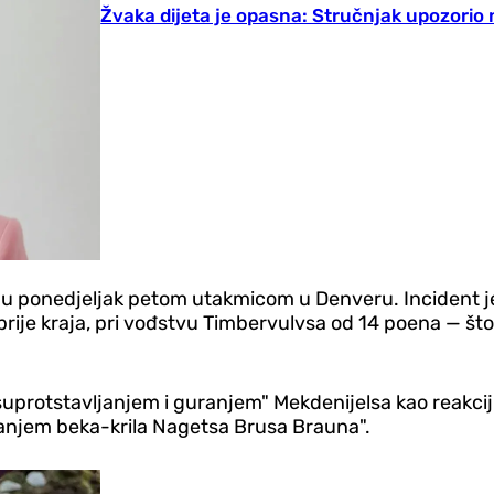
Žvaka dijeta je opasna: Stručnjak upozorio n
i u ponedjeljak petom utakmicom u Denveru. Incident j
ije kraja, pri vođstvu Timbervulvsa od 14 poena — što j
 suprotstavljanjem i guranjem" Mekdenijelsa kao reakcij
ranjem beka-krila Nagetsa Brusa Brauna".