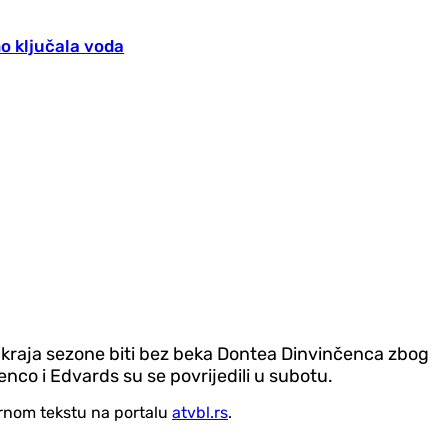
mo ključala voda
 do kraja sezone biti bez beka Dontea Dinvinčenca zbog
nco i Edvards su se povrijedili u subotu.
vornom tekstu na portalu
atvbl.rs
.