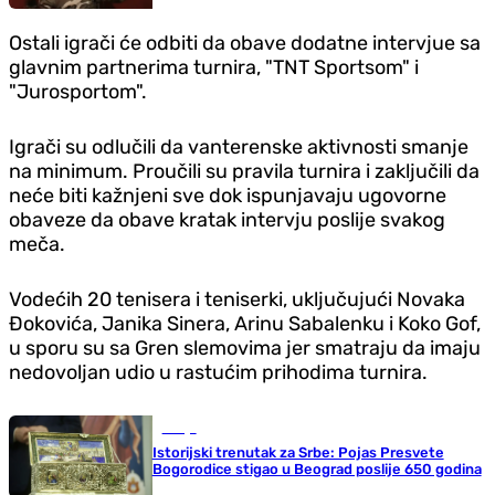
Ostali igrači će odbiti da obave dodatne intervjue sa
glavnim partnerima turnira, "TNT Sportsom" i
"Jurosportom".
Igrači su odlučili da vanterenske aktivnosti smanje
na minimum. Proučili su pravila turnira i zaključili da
neće biti kažnjeni sve dok ispunjavaju ugovorne
obaveze da obave kratak intervju poslije svakog
meča.
Vodećih 20 tenisera i teniserki, uključujući Novaka
Đokovića, Janika Sinera, Arinu Sabalenku i Koko Gof,
u sporu su sa Gren slemovima jer smatraju da imaju
nedovoljan udio u rastućim prihodima turnira.
Srbija
Istorijski trenutak za Srbe: Pojas Presvete
Bogorodice stigao u Beograd poslije 650 godina