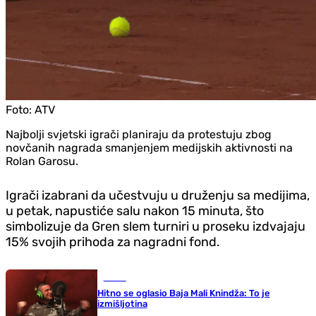
Foto:
ATV
Najbolji svjetski igrači planiraju da protestuju zbog
novčanih nagrada smanjenjem medijskih aktivnosti na
Rolan Garosu.
Igrači izabrani da učestvuju u druženju sa medijima,
u petak, napustiće salu nakon 15 minuta, što
simbolizuje da Gren slem turniri u proseku izdvajaju
15% svojih prihoda za nagradni fond.
Scena
Hitno se oglasio Baja Mali Knindža: To je
izmišljotina