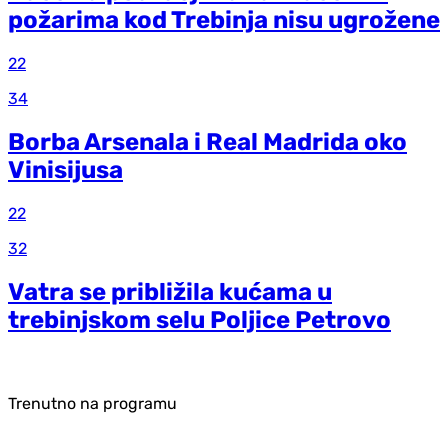
požarima kod Trebinja nisu ugrožene
22
34
Borba Arsenala i Real Madrida oko
Vinisijusa
22
32
Vatra se približila kućama u
trebinjskom selu Poljice Petrovo
Trenutno na programu