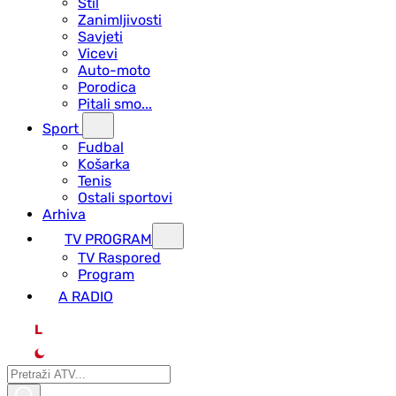
Stil
Zanimljivosti
Savjeti
Vicevi
Auto-moto
Porodica
Pitali smo...
Sport
Fudbal
Košarka
Tenis
Ostali sportovi
Arhiva
TV PROGRAM
ТV Raspored
Program
A RADIO
L