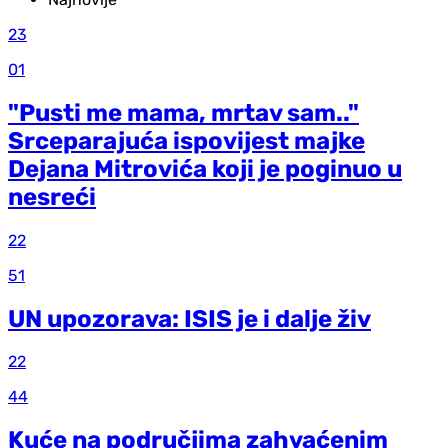
23
01
"Pusti me mama, mrtav sam.."
Srceparajuća ispovijest majke
Dejana Mitrovića koji je poginuo u
nesreći
22
51
UN upozorava: ISIS je i dalje živ
22
44
Kuće na područjima zahvaćenim