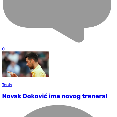
0
Tenis
Novak Đoković ima novog trenera!