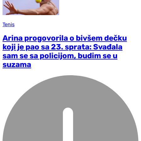
Tenis
Arina progovorila o bivšem dečku
koji je pao sa 23. sprata: Svađala
sam se sa policijom, budim se u
suzama