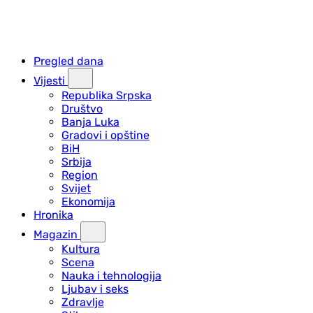
Pregled dana
Vijesti
Republika Srpska
Društvo
Banja Luka
Gradovi i opštine
BiH
Srbija
Region
Svijet
Ekonomija
Hronika
Magazin
Kultura
Scena
Nauka i tehnologija
Ljubav i seks
Zdravlje