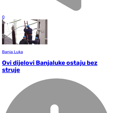
0
Banja Luka
Ovi dijelovi Banjaluke ostaju bez
struje