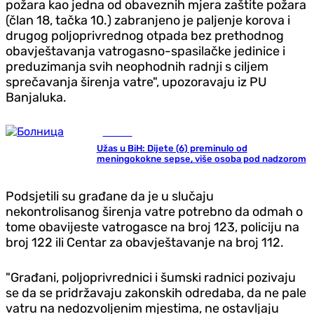
požara kao jedna od obaveznih mjera zaštite požara
(član 18, tačka 10.) zabranjeno je paljenje korova i
drugog poljoprivrednog otpada bez prethodnog
obavještavanja vatrogasno-spasilačke jedinice i
preduzimanja svih neophodnih radnji s ciljem
sprečavanja širenja vatre", upozoravaju iz PU
Banjaluka.
Hronika
Užas u BiH: Dijete (6) preminulo od
meningokokne sepse, više osoba pod nadzorom
Podsjetili su građane da je u slučaju
nekontrolisanog širenja vatre potrebno da odmah o
tome obavijeste vatrogasce na broj 123, policiju na
broj 122 ili Centar za obavještavanje na broj 112.
"Građani, poljoprivrednici i šumski radnici pozivaju
se da se pridržavaju zakonskih odredaba, da ne pale
vatru na nedozvoljenim mjestima, ne ostavljaju