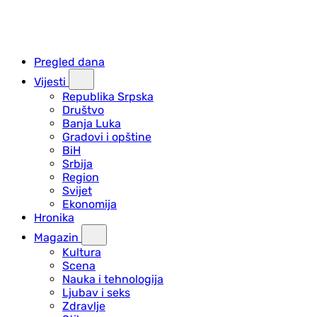
Pregled dana
Vijesti
Republika Srpska
Društvo
Banja Luka
Gradovi i opštine
BiH
Srbija
Region
Svijet
Ekonomija
Hronika
Magazin
Kultura
Scena
Nauka i tehnologija
Ljubav i seks
Zdravlje