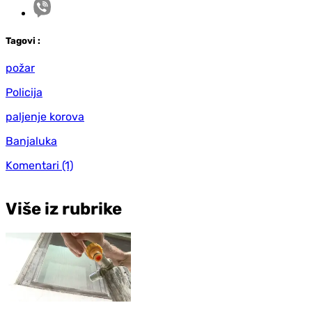
Tag
ovi
:
požar
Policija
paljenje korova
Banjaluka
Komentari
(1)
Više iz rubrike