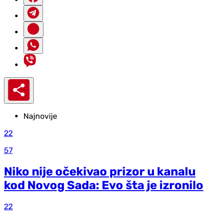
Najnovije
22
57
Niko nije očekivao prizor u kanalu
kod Novog Sada: Evo šta je izronilo
22