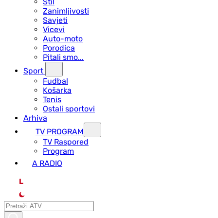
Stil
Zanimljivosti
Savjeti
Vicevi
Auto-moto
Porodica
Pitali smo...
Sport
Fudbal
Košarka
Tenis
Ostali sportovi
Arhiva
TV PROGRAM
ТV Raspored
Program
A RADIO
L