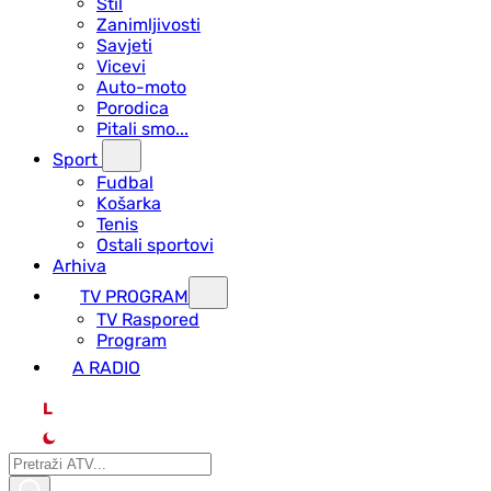
Stil
Zanimljivosti
Savjeti
Vicevi
Auto-moto
Porodica
Pitali smo...
Sport
Fudbal
Košarka
Tenis
Ostali sportovi
Arhiva
TV PROGRAM
ТV Raspored
Program
A RADIO
L