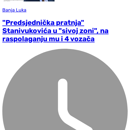
Banja Luka
"Predsjednička pratnja"
Stanivukovića u "sivoj zoni", na
raspolaganju mu i 4 vozača