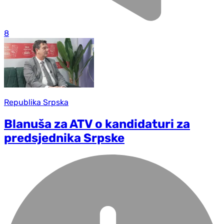
8
Republika Srpska
Blanuša za ATV o kandidaturi za
predsjednika Srpske