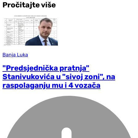
Pročitajte više
Banja Luka
"Predsjednička pratnja"
Stanivukovića u "sivoj zoni", na
raspolaganju mu i 4 vozača