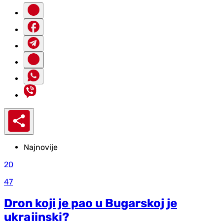
Najnovije
20
47
Dron koji je pao u Bugarskoj je
ukrajinski?