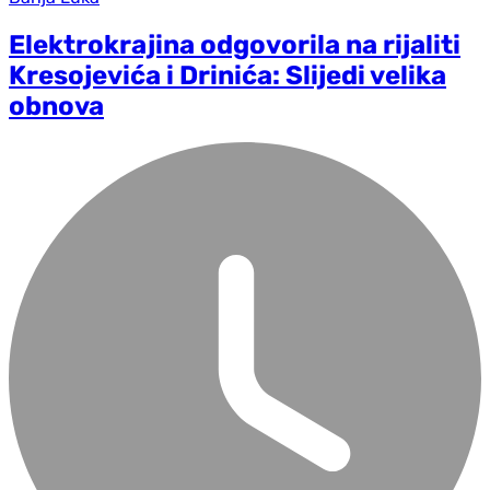
Elektrokrajina odgovorila na rijaliti
Kresojevića i Drinića: Slijedi velika
obnova