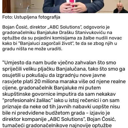
Foto:
Ustupljena fotografija
Bojan Ćosić, direktor „ABC Solutions“, odgovorio je
gradonačelniku Banjaluke Drašku Stanivukoviću na
optužbe da su pojedini komisijama za žalbe nudili novac
kako bi "Banjaluci zagorčali život“, te da se zbog njih u
gradu ništa ne može uraditi.
"Umjesto da nam bude vječno zahvalan što smo
spriječili veliku pljačku Banjalučana, tako što smo ga
osujetili u pokušaju da izgradnju nove javne
rasvjete plati 20 miliona maraka više od njene realne
cijene, gradonačelnik Banjaluke mi putem
skupštinske govornice imputira da sam nekakav
“profesionalni žalilac” iako u istoj rečenici i on sam
priznaje da neke od tih javnih nabavki uopšte nisu
bile ni predviđene budžetom grada - izjavio je
direktor kompanije „ABC Solutions“, Bojan Ćosić,
tumačeći gradonačelnikove najnovije optužbe