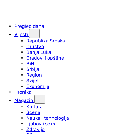
Pregled dana
Vijesti
Republika Srpska
Društvo
Banja Luka
Gradovi i opštine
BiH
Srbija
Region
Svijet
Ekonomija
Hronika
Magazin
Kultura
Scena
Nauka i tehnologija
Ljubav i seks
Zdravlje