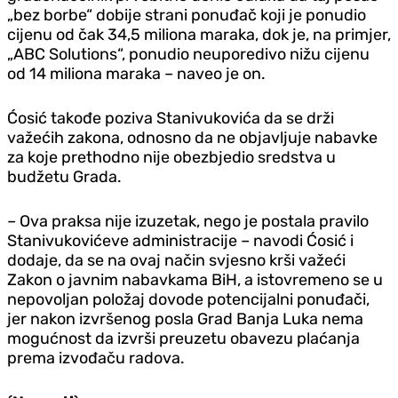
„bez borbe“ dobije strani ponuđač koji je ponudio
cijenu od čak 34,5 miliona maraka, dok je, na primjer,
„ABC Solutions“, ponudio neuporedivo nižu cijenu
od 14 miliona maraka – naveo je on.
Ćosić takođe poziva Stanivukovića da se drži
važećih zakona, odnosno da ne objavljuje nabavke
za koje prethodno nije obezbjedio sredstva u
budžetu Grada.
– Ova praksa nije izuzetak, nego je postala pravilo
Stanivukovićeve administracije – navodi Ćosić i
dodaje, da se na ovaj način svjesno krši važeći
Zakon o javnim nabavkama BiH, a istovremeno se u
nepovoljan položaj dovode potencijalni ponuđači,
jer nakon izvršenog posla Grad Banja Luka nema
mogućnost da izvrši preuzetu obavezu plaćanja
prema izvođaču radova.