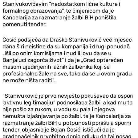
Stanivukovićevim “nedostatkom lične kulture i
formalnog obrazovanja”, te činjenicom da je
Kancelarija za razmatranje žalbi BiH poništila
pomenuti tender.
Ćosić podsjeća da Draško Stanivuković već mjesec
dana širi neistine da su kompanija i drugi ponuđač
„išli po onim komisijama i nudili lovu da se u
Banjaluci zagorča život“ i da je „Grad opterećen
masom ujedinjenih lažnih žalbenika koji se
profesionalno žale na sve, tako da se u ovom gradu
ne može ništa raditi“.
"Stanivuković je prvo nevješto pokušavao da ospori
'aktivnu legitimaciju“ podnosilaca žalbi, a kad mu to
nije pošlo za rukom, u vodu su pala i njegova
nemušta izjašnjavanja po žalbi, te je Kancelarija za
razmatranje žalbi BiH u potpunosti poništila sporni
tender, objasnio je Bojan Ćosić, ističući da je
gradonačelnik prvobitno donio odluku da taj posao