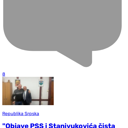
8
Republika Srpska
"Objave PSS i Stanivukovića čista