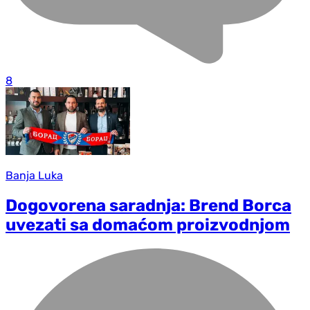
8
Banja Luka
Dogovorena saradnja: Brend Borca
uvezati sa domaćom proizvodnjom