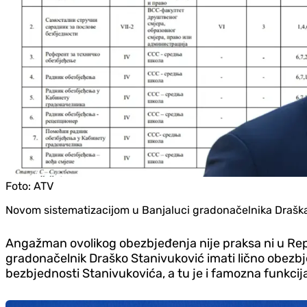
Foto:
ATV
Novom sistematizacijom u Banjaluci gradonačelnika Draška
Angažman ovolikog obezbjeđenja nije praksa ni u Republ
gradonačelnik Draško Stanivuković imati lično obezbjeđ
bezbjednosti Stanivukovića, a tu je i famozna funkci