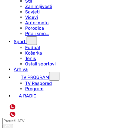
Stil
Zanimljivosti
Savjeti
Vicevi
Auto-moto
Porodica
Pitali smo...
Sport
Fudbal
Košarka
Tenis
Ostali sportovi
Arhiva
TV PROGRAM
ТV Raspored
Program
A RADIO
L