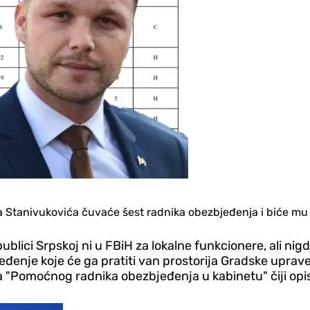
 Stanivukovića čuvaće šest radnika obezbjeđenja i biće mu 
ici Srpskoj ni u FBiH za lokalne funkcionere, ali nigdje
enje koje će ga pratiti van prostorija Gradske uprave. 
ja "Pomoćnog radnika obezbjeđenja u kabinetu" čiji opi