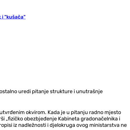
 i "kušača"
stalno uredi pitanje strukture i unutrašnje
m utvrđenim okvirom. Kada je u pitanju radno mjesto
ši „fizičko obezbjeđenje Kabineta gradonačelnika i
opisi iz nadležnosti i djelokruga ovog ministarstva ne