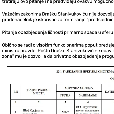
tretiraju ovo pitanje i ne predviđaju ovakvu mogućnos
Važećim zakonima Drašku Stanivukoviću nije dozvoljen
gradonačelnik je iskoristio za formiranje "predsjednič
Pitanje obezbjeđenja ličnosti primarno spada u sferu 
Obično se radi o visokim funkcionerima poput predsje
ministra pravde. Pošto Draško Stanivuković ne obavlj
zona" mu je dozvolila da privatno obezbjeđenje prog