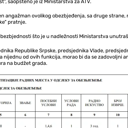
t", saopšteno je iz Ministarstva za ATV.
 angažman ovolikog obezbjeđenja, sa druge strane, nije
ke" pratnje.
bezbjednosti što je u nadležnosti Ministarstva unutraš
dnika Republike Srpske, predsjednika Vlade, predsjedn
a nijednu od ovih funkcija, morao bi da se zadovoljni 
ura na budžet grada.