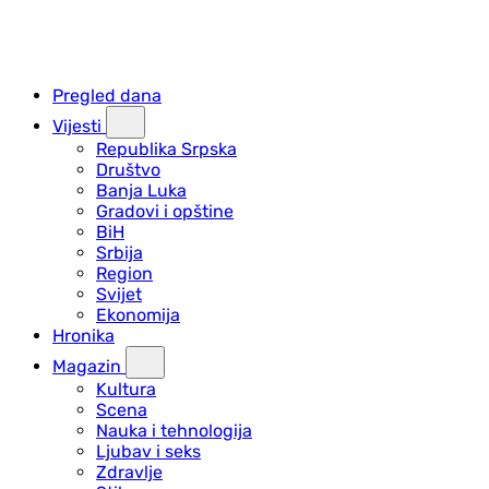
Pregled dana
Vijesti
Republika Srpska
Društvo
Banja Luka
Gradovi i opštine
BiH
Srbija
Region
Svijet
Ekonomija
Hronika
Magazin
Kultura
Scena
Nauka i tehnologija
Ljubav i seks
Zdravlje