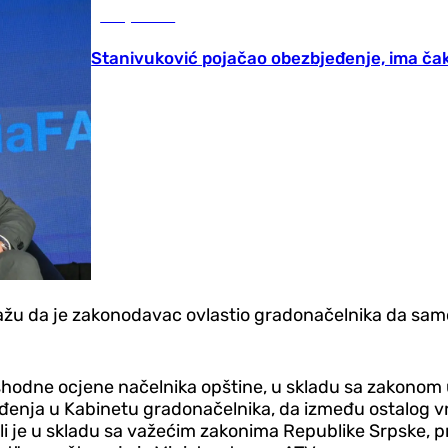
Banja Luka
Stanivuković pojačao obezbjeđenje, ima čak
ažu da je zakonodavac ovlastio gradonačelnika da samo
elishodne ocjene načelnika opštine, u skladu sa zakono
eđenja u Kabinetu gradonačelnika, da između ostalog vr
li je u skladu sa važećim zakonima Republike Srpske, pr