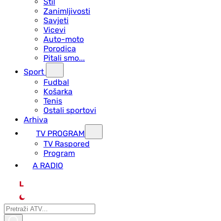
Stil
Zanimljivosti
Savjeti
Vicevi
Auto-moto
Porodica
Pitali smo...
Sport
Fudbal
Košarka
Tenis
Ostali sportovi
Arhiva
TV PROGRAM
ТV Raspored
Program
A RADIO
L