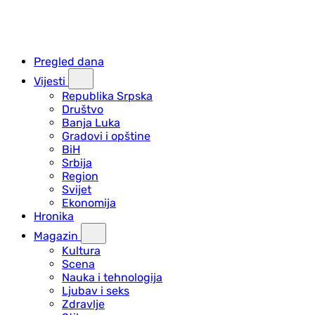
Pregled dana
Vijesti
Republika Srpska
Društvo
Banja Luka
Gradovi i opštine
BiH
Srbija
Region
Svijet
Ekonomija
Hronika
Magazin
Kultura
Scena
Nauka i tehnologija
Ljubav i seks
Zdravlje