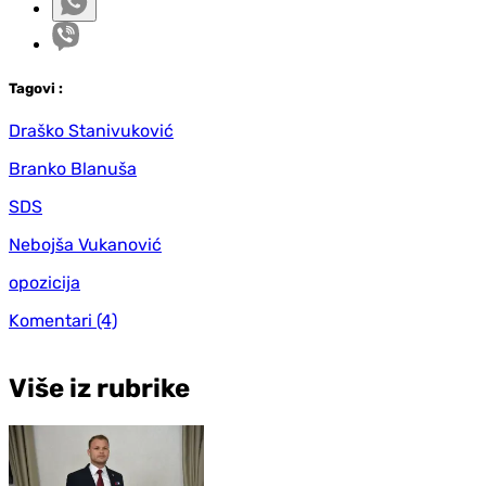
Tag
ovi
:
Draško Stanivuković
Branko Blanuša
SDS
Nebojša Vukanović
opozicija
Komentari
(4)
Više iz rubrike