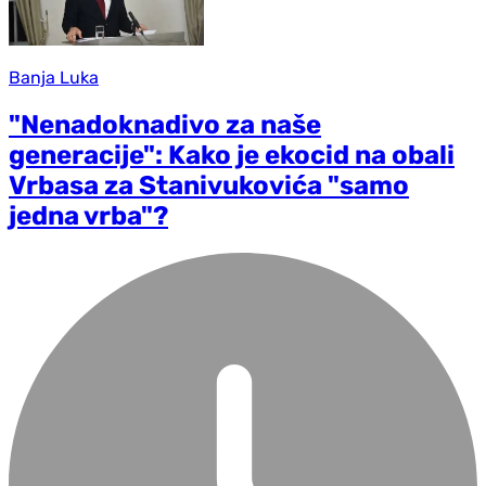
Banja Luka
"Nenadoknadivo za naše
generacije": Kako je ekocid na obali
Vrbasa za Stanivukovića "samo
jedna vrba"?