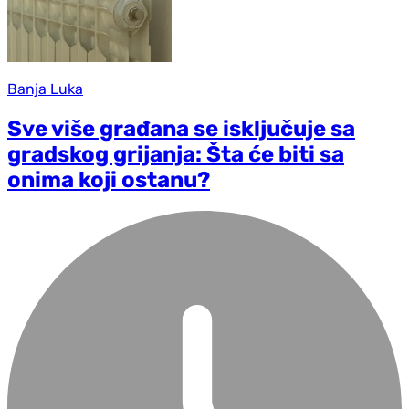
Banja Luka
Sve više građana se isključuje sa
gradskog grijanja: Šta će biti sa
onima koji ostanu?