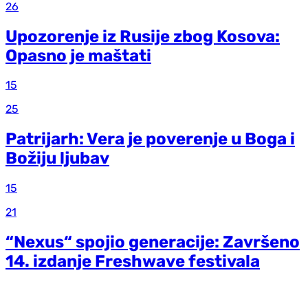
26
Upozorenje iz Rusije zbog Kosova:
Opasno je maštati
15
25
Patrijarh: Vera je poverenje u Boga i
Božiju ljubav
15
21
“Nexus“ spojio generacije: Završeno
14. izdanje Freshwave festivala