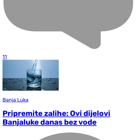
11
Banja Luka
Pripremite zalihe: Ovi dijelovi
Banjaluke danas bez vode