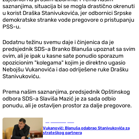
saznanjima, situacija bi se mogla drastično okrenuti
u korist Draška Stanivukovića, jer odbornici Srpske
demokratske stranke vode pregovore o pristupanju
PSS-u.
Dodatnu težinu svemu daje i činjenica da je
predsjednik SDS-a Branko Blanuša upoznat sa svim
ovim, ali je ipak u kasne sate ponudio sporazum
opozicionim "kolegama" kojim je direktno ugasio
Nebojšu Vukanovića i dao odriješene ruke Drašku
Stanivukoviću.
Prema našim saznanjima, predsjednik Opštinskog
odbora SDS-a Slaviša Mazić je za sada odbio
ponudu, ali je ostavljen prostor za dalje pregovore.
Republika Srpska
Vukanović: Blanuša odabrao Stanivukovića za
strateškog partnera