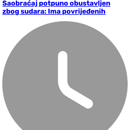
Saobraćaj potpuno obustavljen
zbog sudara: Ima povrijeđenih