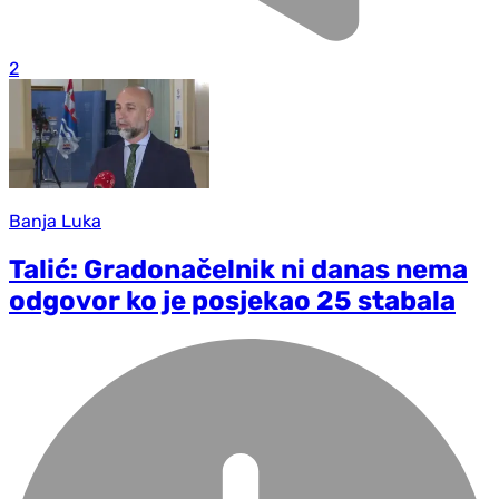
2
Banja Luka
Talić: Gradonačelnik ni danas nema
odgovor ko je posjekao 25 stabala