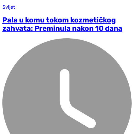
Svijet
Pala u komu tokom kozmetičkog
zahvata: Preminula nakon 10 dana