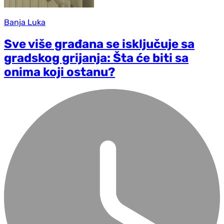
Banja Luka
Sve više građana se isključuje sa
gradskog grijanja: Šta će biti sa
onima koji ostanu?