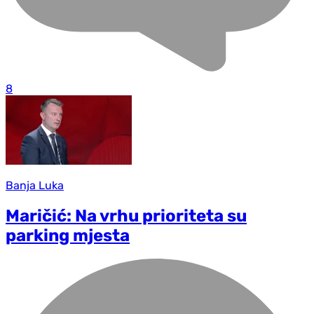
8
Banja Luka
Maričić: Na vrhu prioriteta su
parking mjesta