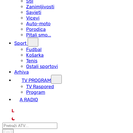
Stil
Zanimljivosti
Savjeti
Vicevi
Auto-moto
Porodica
Pitali smo...
Sport
Fudbal
Košarka
Tenis
Ostali sportovi
Arhiva
TV PROGRAM
ТV Raspored
Program
A RADIO
L