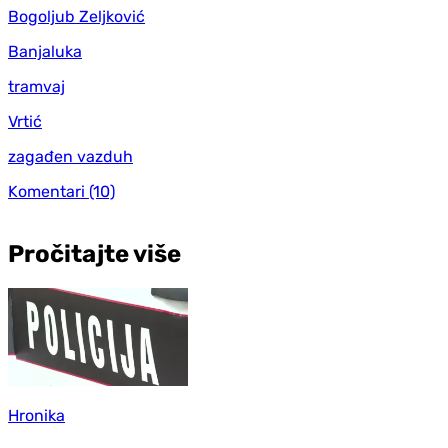
Bogoljub Zeljković
Banjaluka
tramvaj
Vrtić
zagađen vazduh
Komentari
(10)
Pročitajte više
Hronika