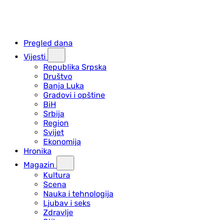
Pregled dana
Vijesti
Republika Srpska
Društvo
Banja Luka
Gradovi i opštine
BiH
Srbija
Region
Svijet
Ekonomija
Hronika
Magazin
Kultura
Scena
Nauka i tehnologija
Ljubav i seks
Zdravlje