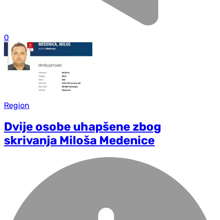
0
Region
Dvije osobe uhapšene zbog
skrivanja Miloša Medenice