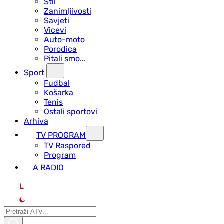
Stil
Zanimljivosti
Savjeti
Vicevi
Auto-moto
Porodica
Pitali smo...
Sport
Fudbal
Košarka
Tenis
Ostali sportovi
Arhiva
TV PROGRAM
ТV Raspored
Program
A RADIO
L