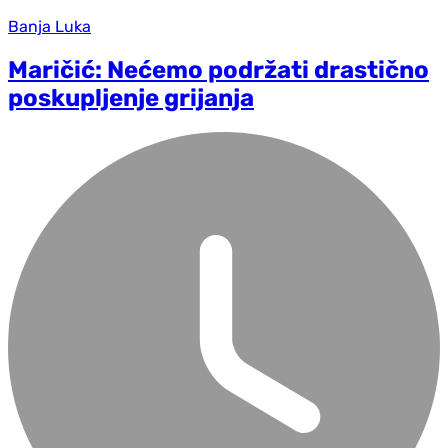
Banja Luka
Maričić: Nećemo podržati drastično
poskupljenje grijanja