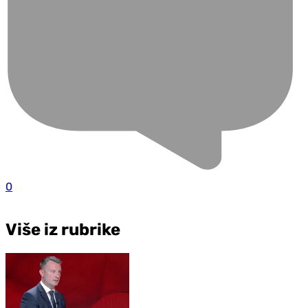
0
Više iz rubrike