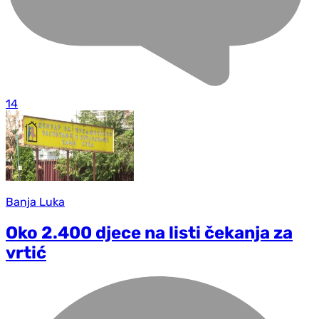
14
Banja Luka
Oko 2.400 djece na listi čekanja za
vrtić