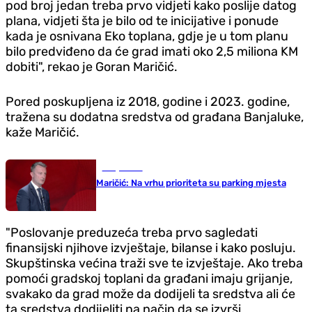
pod broj jedan treba prvo vidjeti kako poslije datog
plana, vidjeti šta je bilo od te inicijative i ponude
kada je osnivana Eko toplana, gdje je u tom planu
bilo predviđeno da će grad imati oko 2,5 miliona KM
dobiti", rekao je Goran Maričić.
Pored poskupljena iz 2018, godine i 2023. godine,
tražena su dodatna sredstva od građana Banjaluke,
kaže Maričić.
Banja Luka
Maričić: Na vrhu prioriteta su parking mjesta
"Poslovanje preduzeća treba prvo sagledati
finansijski njihove izvještaje, bilanse i kako posluju.
Skupštinska većina traži sve te izvještaje. Ako treba
pomoći gradskoj toplani da građani imaju grijanje,
svakako da grad može da dodijeli ta sredstva ali će
ta sredstva dodijeliti na način da se izvrši