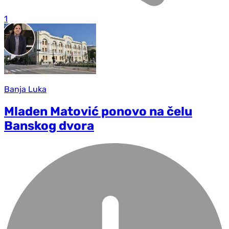
1
Banja Luka
Mladen Matović ponovo na čelu
Banskog dvora