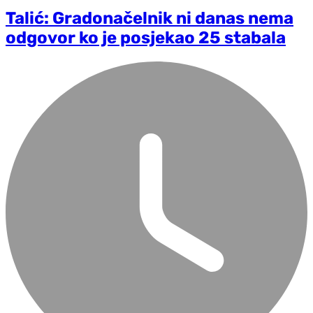
Talić: Gradonačelnik ni danas nema
odgovor ko je posjekao 25 stabala