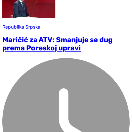
Republika Srpska
Maričić za ATV: Smanjuje se dug
prema Poreskoj upravi