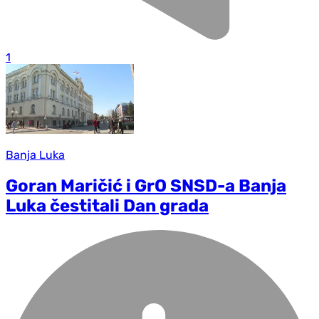
1
Banja Luka
Goran Maričić i GrO SNSD-a Banja
Luka čestitali Dan grada