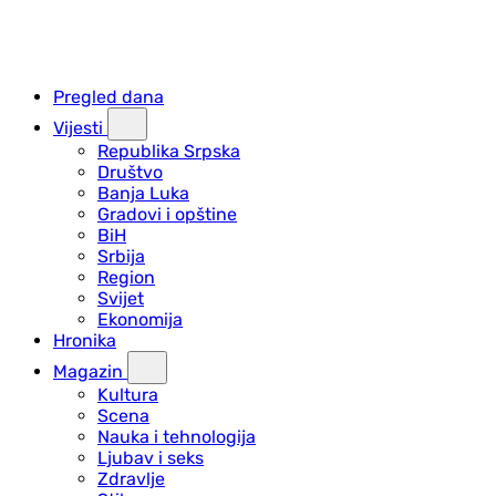
Pregled dana
Vijesti
Republika Srpska
Društvo
Banja Luka
Gradovi i opštine
BiH
Srbija
Region
Svijet
Ekonomija
Hronika
Magazin
Kultura
Scena
Nauka i tehnologija
Ljubav i seks
Zdravlje