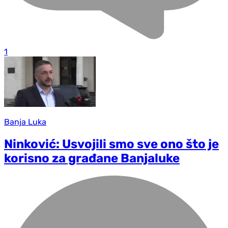
1
Banja Luka
Ninković: Usvojili smo sve ono što je
korisno za građane Banjaluke