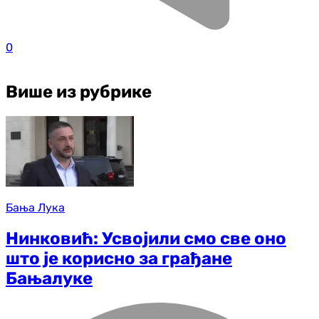
0
Више из рубрике
Бања Лука
Нинковић: Усвојили смо све оно
што је корисно за грађане
Бањалуке