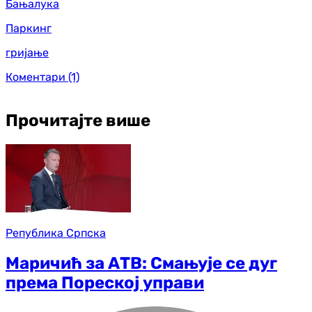
Бањалука
Паркинг
гријање
Коментари
(1)
Прочитајте више
Република Српска
Маричић за АТВ: Смањује се дуг
према Пореској управи