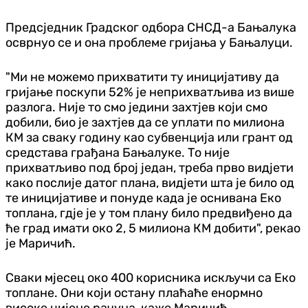
Предсједник Градског одбора СНСД-а Бањалука
осврнуо се и она проблеме гријања у Бањалуци.
"Ми не можемо прихватити ту иницијативу да
гријање поскупи 52% је неприхватљива из више
разлога. Није то смо једини захтјев који смо
добили, био је захтјев да се уплати по милиона
КМ за сваку годину као субвенција или грант од
средстава грађана Бањалуке. То није
прихватљиво под број један, треба прво видјети
како послије датог плана, видјети шта је било од
те иницијативе и понуде када је оснивана Еко
топлана, гдје је у том плану било предвиђено да
ће град имати око 2, 5 милиона КМ добити", рекао
је Маричић.
Сваки мјесец око 400 корисника искључи са Еко
топлане. Они који остану плаћаће енормно
високе цијене рачуна, каже Маричић.