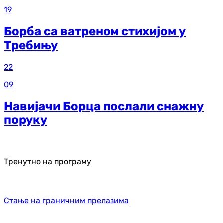
19
Борба са ватреном стихијом у
Требињу
22
09
Навијачи Борца послали снажну
поруку
Тренутно на програму
Стање на граничним прелазима