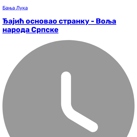
Бања Лука
Ђајић основао странку - Воља
народа Српске