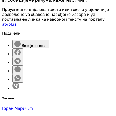
Преузимање дијелова текста или текста у цјелини је
дозвољено уз обавезно навођење извора и уз
постављање линка ка изворном тексту на порталу
atvbl.rs
.
Подијели:
Линк је копиран!
Таг
ови
:
Горан Маричић