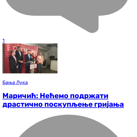
1
Бања Лука
Маричић: Нећемо подржати
драстично поскупљење гријања