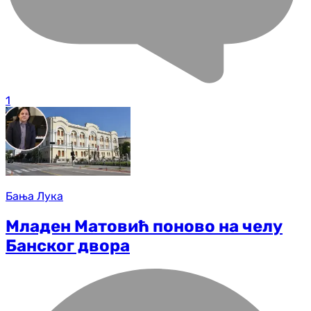
1
Бања Лука
Младен Матовић поново на челу
Банског двора