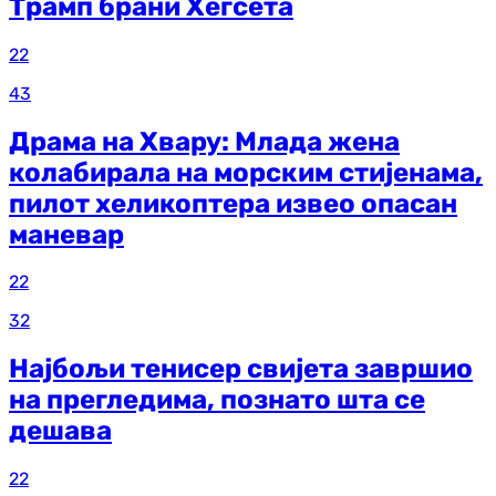
Трамп брани Хегсета
22
43
Драма на Хвару: Млада жена
колабирала на морским стијенама,
пилот хеликоптера извео опасан
маневар
22
32
Најбољи тенисер свијета завршио
на прегледима, познато шта се
дешава
22