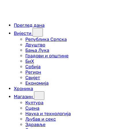
Преглед дана
Вијести
Република Српска
Друштво
Бања Лука
Градови и општине
БиХ
Србија
Регион
Свијет
Економија
Хроника
Магазин
Култура
Сцена
Наука и технологија
Љубав и секс
Здравље