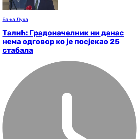
Бања Лука
Талић: Градоначелник ни данас
нема одговор ко је посјекао 25
стабала