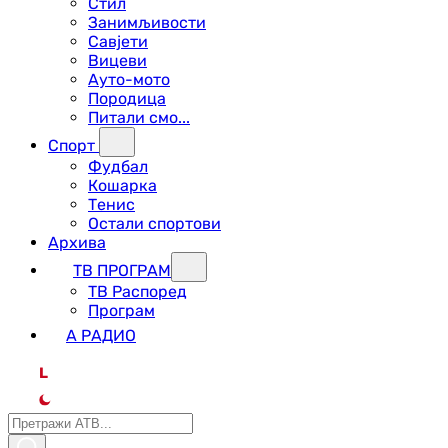
Стил
Занимљивости
Савјети
Вицеви
Ауто-мото
Породица
Питали смо...
Спорт
Фудбал
Кошарка
Тенис
Остали спортови
Архива
ТВ ПРОГРАМ
ТВ Распоред
Програм
А РАДИО
L