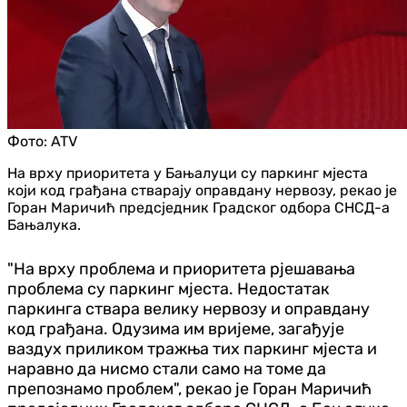
Фото:
ATV
На врху приоритета у Бањалуци су паркинг мјеста
који код грађана стварају оправдану нервозу, рекао је
Горан Маричић предсједник Градског одбора СНСД-а
Бањалука.
"На врху проблема и приоритета рјешавања
проблема су паркинг мјеста. Недостатак
паркинга ствара велику нервозу и оправдану
код грађана. Одузима им вријеме, загађује
ваздух приликом тражња тих паркинг мјеста и
наравно да нисмо стали само на томе да
препознамо проблем", рекао је Горан Маричић