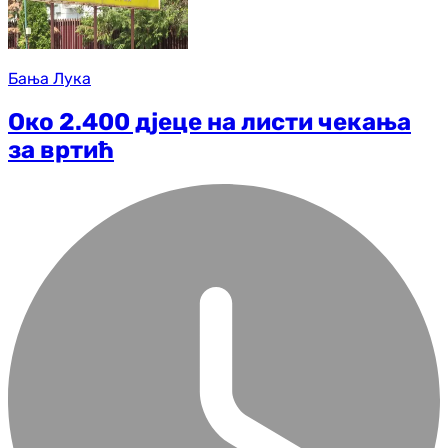
Бања Лука
Око 2.400 дјеце на листи чекања
за вртић