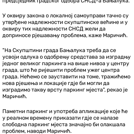
предсједник Градског одбора СНСД-а Бањалука.
У оквиру закона о локалној самоуправи тачно су
утврђене надлежности скупштинске већине и у
оквиру тих надлежности СНСД жели да
доприносе рјешавању проблема, каже Маричић.
"На Скупштини града Бањалука треба да се
усвоји одлука о одобрењу средстава за изградњу
једног великог паркинга на више нивоа у центру
града, што ће ријешити проблем ужег центра
града. Нећемо се зауставити на томе, тражићемо
нова рјешења и локације гдје би могли да
изградимо такву врсту паркинг мјеста", рекао је
Маричић.
Паметни паркинг и употреба апликације које ће
у реалном времену приказати гдје се налазе
слободна паркинг мјеста значајно би олакшала
проблем, наводи Маричић.