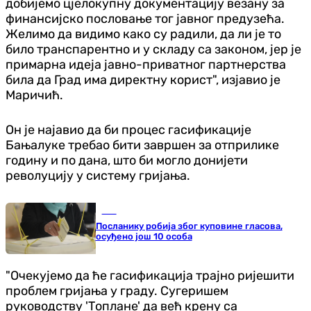
добијемо цјелокупну документацију везану за
финансијско пословање тог јавног предузећа.
Желимо да видимо како су радили, да ли је то
било транспарентно и у складу са законом, јер је
примарна идеја јавно-приватног партнерства
била да Град има директну корист", изјавио је
Маричић.
Он је најавио да би процес гасификације
Бањалуке требао бити завршен за отприлике
годину и по дана, што би могло донијети
револуцију у систему гријања.
БиХ
Посланику робија због куповине гласова,
осуђено још 10 особа
"Очекујемо да ће гасификација трајно ријешити
проблем гријања у граду. Сугеришем
руководству 'Топлане' да већ крену са