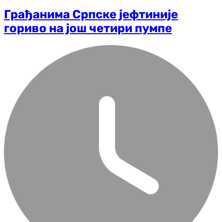
Грађанима Српске јефтиније
гориво на још четири пумпе