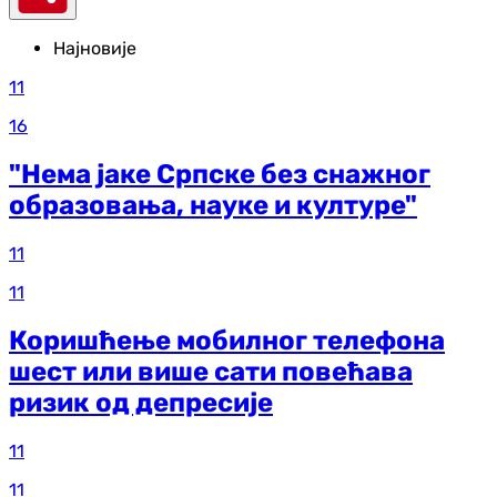
Најновије
11
16
"Нема јаке Српске без снажног
образовања, науке и културе"
11
11
Коришћење мобилног телефона
шест или више сати повећава
ризик од депресије
11
11