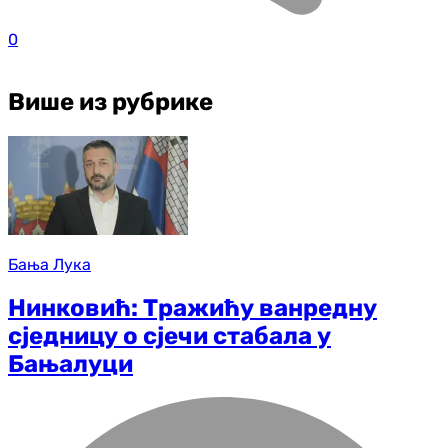
0
Више из рубрике
Бања Лука
Нинковић: Тражићу ванредну
сједницу о сјечи стабала у
Бањалуци