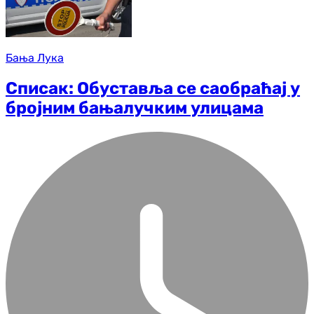
Бања Лука
Списак: Обуставља се саобраћај у
бројним бањалучким улицама