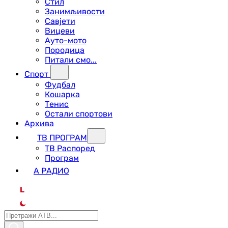
Стил
Занимљивости
Савјети
Вицеви
Ауто-мото
Породица
Питали смо...
Спорт
Фудбал
Кошарка
Тенис
Остали спортови
Архива
ТВ ПРОГРАМ
ТВ Распоред
Програм
А РАДИО
L