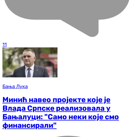
11
Бања Лука
Минић навео пројекте које је
Влада Српске реализовала у
Бањалуци: "Само неки које смо
финансирали"