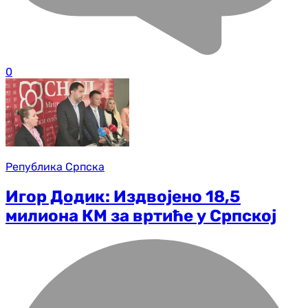
0
Република Српска
Игор Додик: Издвојено 18,5
милиона КМ за вртиће у Српској