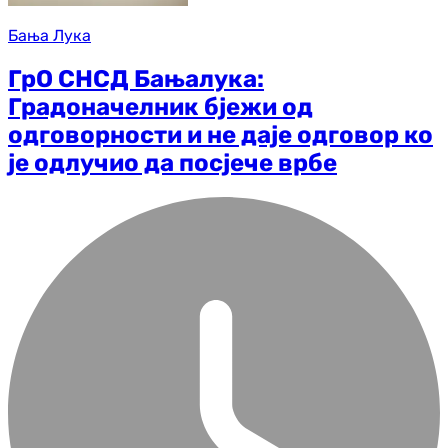
Бања Лука
ГрО СНСД Бањалука:
Градоначелник бјежи од
одговорности и не даје одговор ко
је одлучио да посјече врбе