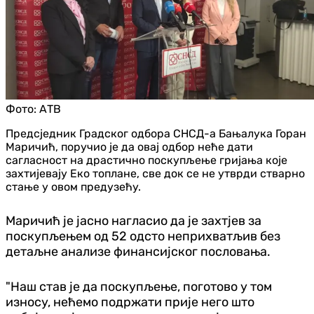
Фото:
АТВ
Предсједник Градског одбора СНСД-а Бањалука Горан
Маричић, поручио је да овај одбор неће дати
сагласност на драстично поскупљење гријања које
захтијевају Еко топлане, све док се не утврди стварно
стање у овом предузећу.
Маричић је јасно нагласио да је захтјев за
поскупљењем од 52 одсто неприхватљив без
детаљне анализе финансијског пословања.
"Наш став је да поскупљење, поготово у том
износу, нећемо подржати прије него што