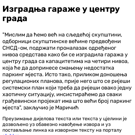
Изградња гараже у центру
града
"Мислим да ћемо већ на сљедећој скупштини,
одборници скупштинске већине предвођени
СНСД-ом, подржати проналазак одређеног
нивоа средстава како би се изградила гаража у
центру града са капацитетима на четири нивоа,
која ће да допринесе смањењу недостатка
паркинг мјеста. Исто тако, приликом доношења
регулационих планова, прије него што се ријеши
системски план који треба да ријеши овако једну
хаотичну ситуацију, инсистираћемо да сваки
грађевински пројекат има што већи број паркинг
мјеста", закључио је Маричић
Преузимање дијелова текста или текста у цјелини је
дозвољено уз обавезно навођење извора и уз
постављање линка ка изворном тексту на порталу