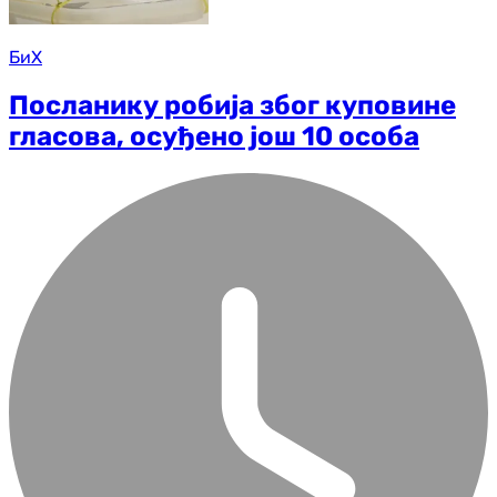
БиХ
Посланику робија због куповине
гласова, осуђено још 10 особа