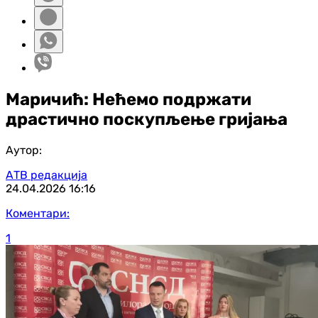
Маричић: Нећемо подржати
драстично поскупљење гријања
Аутор:
АТВ редакција
24.04.2026
16:16
Коментари:
1