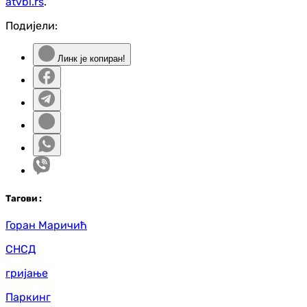
atvbl.rs
.
Подијели:
Линк је копиран!
Таг
ови
:
Горан Маричић
СНСД
гријање
Паркинг