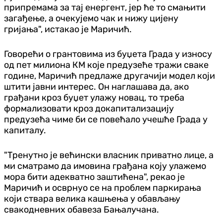
припремама за тај енергент, јер ће то смањити
загађење, а очекујемо чак и нижу цијену
гријања", истакао је Маричић.
Говорећи о грантовима из буџета Града у износу
од пет милиона КМ које предузеће тражи сваке
године, Маричић предлаже другачији модел који
штити јавни интерес. Он наглашава да, ако
грађани кроз буџет улажу новац, то треба
формализовати кроз докапитализацију
предузећа чиме би се повећало учешће Града у
капиталу.
"Тренутно је већински власник приватно лице, а
ми сматрамо да имовина грађана коју улажемо
мора бити адекватно заштићена", рекао је
Маричић и осврнуо се на проблем паркирања
који ствара велика кашњења у обављању
свакодневних обавеза Бањалучана.