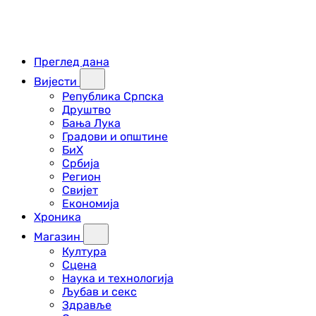
Преглед дана
Вијести
Република Српска
Друштво
Бања Лука
Градови и општине
БиХ
Србија
Регион
Свијет
Економија
Хроника
Магазин
Култура
Сцена
Наука и технологија
Љубав и секс
Здравље