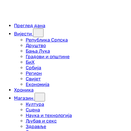
Преглед дана
Вијести
Република Српска
Друштво
Бања Лука
Градови и општине
БиХ
Србија
Регион
Свијет
Економија
Хроника
Магазин
Култура
Сцена
Наука и технологија
Љубав и секс
Здравље