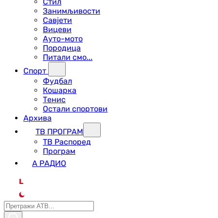
Стил
Занимљивости
Савјети
Вицеви
Ауто-мото
Породица
Питали смо...
Спорт
Фудбал
Кошарка
Тенис
Остали спортови
Архива
ТВ ПРОГРАМ
ТВ Распоред
Програм
А РАДИО
L