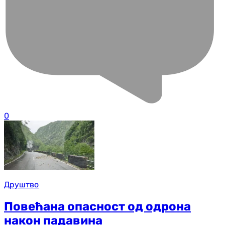
0
Друштво
Повећана опасност од одрона
након падавина