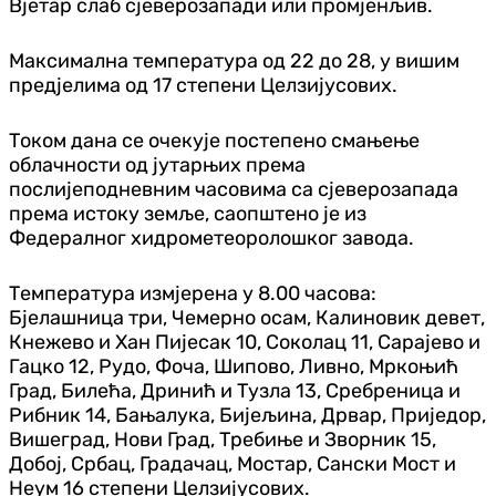
Вјетар слаб сјеверозапади или промјенљив.
Максимална температура од 22 до 28, у вишим
пред‌јелима од 17 степени Целзијусових.
Током дана се очекује постепено смањење
облачности од јутарњих према
послијеподневним часовима са сјеверозапада
према истоку земље, саопштено је из
Федералног хидрометеоролошког завода.
Температура измјерена у 8.00 часова:
Бјелашница три, Чемерно осам, Калиновик девет,
Кнежево и Хан Пијесак 10, Соколац 11, Сарајево и
Гацко 12, Рудо, Фоча, Шипово, Ливно, Мркоњић
Град, Билећа, Дринић и Тузла 13, Сребреница и
Рибник 14, Бањалука, Бијељина, Дрвар, Приједор,
Вишеград, Нови Град, Требиње и Зворник 15,
Добој, Србац, Градачац, Мостар, Сански Мост и
Неум 16 степени Целзијусових.