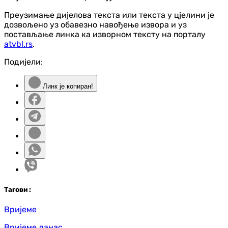
Преузимање дијелова текста или текста у цјелини је
дозвољено уз обавезно навођење извора и уз
постављање линка ка изворном тексту на порталу
atvbl.rs
.
Подијели:
Линк је копиран!
Таг
ови
:
Вријеме
Вријеме данас