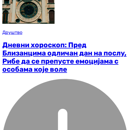
Друштво
Дневни хороскоп: Пред
Близанцима одличан дан на послу,
Рибе да се препусте емоцијама с
особама које воле