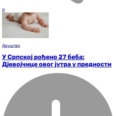
0
Друштво
У Српској рођено 27 беба:
Дјевојчице овог јутра у предности