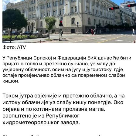
Фото:
ATV
У Републици Српској и Федерацији БиХ данас ће бити
пријатно топло и претежно сунчано, уз малу до
умјерену облачност, осим на југу и југоистоку, гд‌је
остаје промјенљиво облачно са повременом слабом
кишом.
Током јутра свјежије и претежно облачно, а на
истоку облачније уз слабу кишу понегд‌је. Око
ријека и по котлинама пролазна магла,
саопштено је из Републичког
хидрометеоролошког завода.