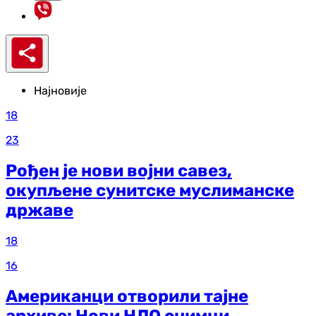
Најновије
18
23
Рођен је нови војни савез,
окупљене сунитске муслиманске
државе
18
16
Американци отворили тајне
архиве: Нови НЛО снимци