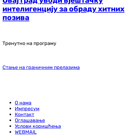
Овај град уводи вјештачку
интелигенцију за обраду хитних
позива
Тренутно на програму
Стање на граничним прелазима
О нама
Импресум
Контакт
Оглашавање
Услови коришћења
WEBMAIL