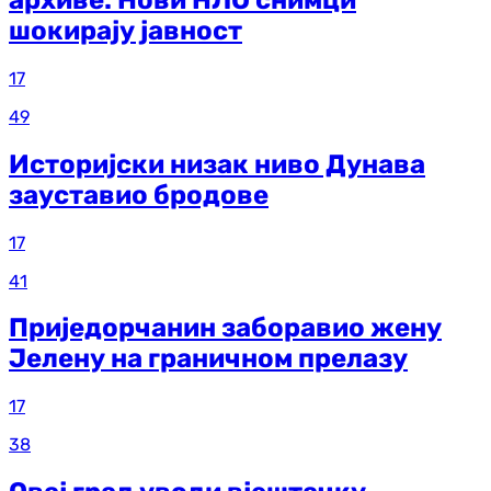
шокирају јавност
17
49
Историјски низак ниво Дунава
зауставио бродове
17
41
Приједорчанин заборавио жену
Јелену на граничном прелазу
17
38