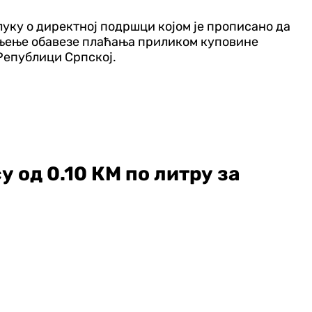
длуку о директној подршци којом је прописано да
ањење обавезе плаћања приликом куповине
 Републици Српској.
 од 0.10 КМ по литру за