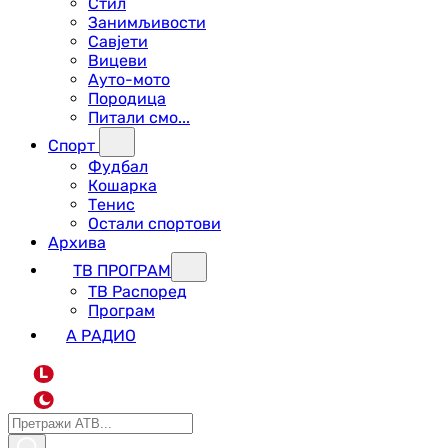
Стил
Занимљивости
Савјети
Вицеви
Ауто-мото
Породица
Питали смо...
Спорт
Фудбал
Кошарка
Тенис
Остали спортови
Архива
ТВ ПРОГРАМ
ТВ Распоред
Програм
А РАДИО
L