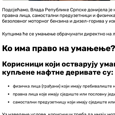
Подсјећамо, Влада Републике Српске донијела је н
правна лица, самостални предузетници и физичка
безоловног моторног бензина и дизел-горива у из
Купцима ће се умањење обрачунати директно на л
Ко има право на умањење
Корисници који остварују ума
купљене нафтне деривате су:
физичка лица (грађани) који имају пребивалиште 
правна лица које имају сједиште или пословну јед
самостални предузетницу који имају сједиште или
Уз наведене услове, корисници треба да имају мо