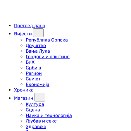
Преглед дана
Вијести
Република Српска
Друштво
Бања Лука
Градови и општине
БиХ
Србија
Регион
Свијет
Економија
Хроника
Магазин
Култура
Сцена
Наука и технологија
Љубав и секс
Здравље