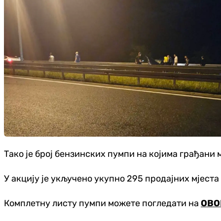
Тако је број бензинских пумпи на којима грађани 
У акцију је укључено укупно 295 продајних мјест
Комплетну листу пумпи можете погледати на
ОВО