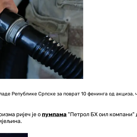
аде Републике Српске за поврат 10 фенинга од акциза, 
изма ријеч је о
пумпама
"Петрол БХ оил компани" д
Бијељина.