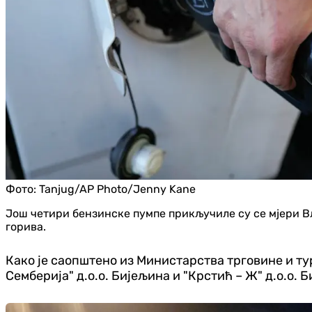
Фото:
Tanjug/AP Photo/Jenny Kane
Још четири бензинске пумпе прикључиле су се мјери Вл
горива.
Како је саопштено из Министарства трговине и тур
Семберија" д.о.о. Бијељина и "Крстић – Ж" д.о.о. 