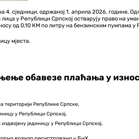
а 4. сједници, одржаној 1. априла 2026. године, О
 лица у Републици Српској остварују право на ум
носу од 0,10 КМ по литру на бензинским пумпама у
ицу мјеста.
?
њење обавезе плаћања у износу
на територији Републике Српске,
иницу у Републици Српској,
 издвојену јединицу у Републици Српској.
торно возило регистровано у БиХ.