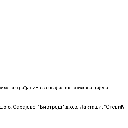
чиме се грађанима за овај износ снижава цијена
.о.о. Сарајево, "Биотрејд" д.о.о. Лакташи, "Стевић