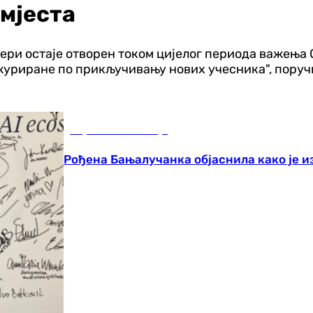
 мјеста
ери остаје отворен током цијелог периода важења Од
уриране по прикључивању нових учесника", поруч
Наука и технологија
Рођена Бањалучанка објаснила како је