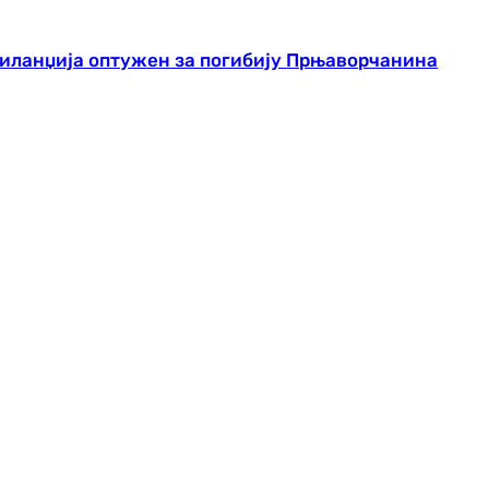
 Биланџија оптужен за погибију Прњаворчанина