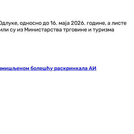
луке, односно до 16. маја 2026. године, а листе
или су из Министарства трговине и туризма
 измишљеном болешћу раскринкала АИ