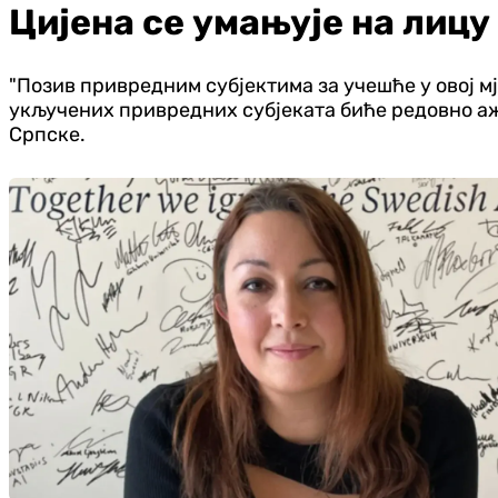
Цијена се умањује на лицу
"Позив привредним субјектима за учешће у овој мј
укључених привредних субјеката биће редовно аж
Српске.