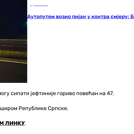
Хроника
Аутопутем возио пијан у контра смјеру:
могу сипати јефтиније гориво повећан на 47.
а широм Републике Српске.
М ЛИНКУ
.