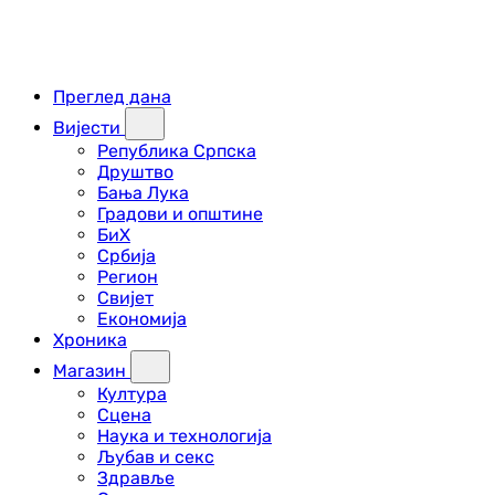
Преглед дана
Вијести
Република Српска
Друштво
Бања Лука
Градови и општине
БиХ
Србија
Регион
Свијет
Економија
Хроника
Магазин
Култура
Сцена
Наука и технологија
Љубав и секс
Здравље