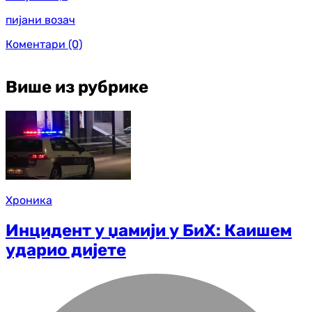
пијани возач
Коментари
(0)
Више из рубрике
Хроника
Инцидент у џамији у БиХ: Каишем
ударио дијете