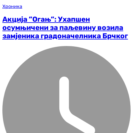
Хроника
Акција ”Огањ”: Ухапшен
осумњичени за паљевину возила
замјеника градоначелника Брчког