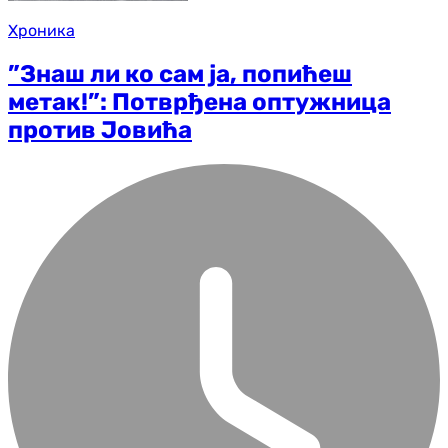
Хроника
”Знаш ли ко сам ја, попићеш
метак!”: Потврђена оптужница
против Јовића