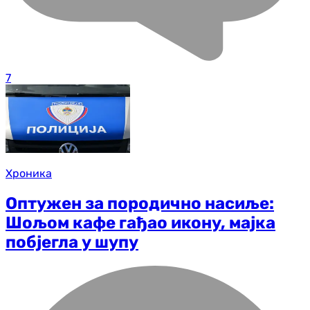
7
Хроника
Оптужен за породично насиље:
Шољом кафе гађао икону, мајка
побјегла у шупу