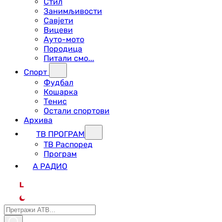
Стил
Занимљивости
Савјети
Вицеви
Ауто-мото
Породица
Питали смо...
Спорт
Фудбал
Кошарка
Тенис
Остали спортови
Архива
ТВ ПРОГРАМ
ТВ Распоред
Програм
А РАДИО
L