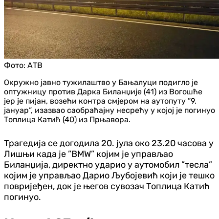
Фото:
АТВ
Окружно јавно тужилаштво у Бањалуци подигло је
оптужницу против Дарка Биланџије (41) из Вогошће
јер је пијан, возећи контра смјером на аутопуту ”9.
јануар”, изазвао саобраћајну несрећу у којој је погинуо
Топлица Катић (40) из Прњавора.
Трагедија се догодила 20. јула око 23.20 часова у
Лишњи када је ”BMW” којим је управљао
Биланџија, директно ударио у аутомобил ”тесла”
којим је управљао Дарио Љубојевић који је тешко
повријеђен, док је његов сувозач Топлица Катић
погинуо.