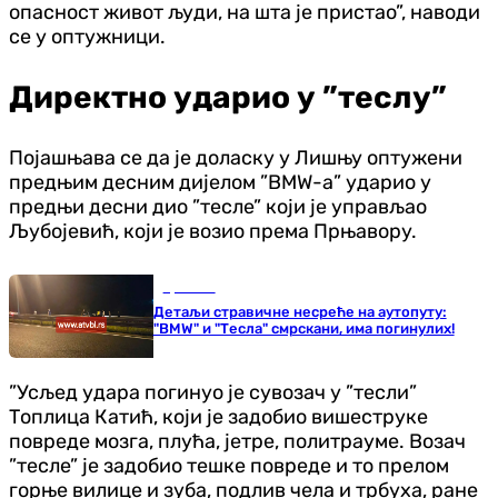
опасност живот људи, на шта је пристао”, наводи
се у оптужници.
Директно ударио у ”теслу”
Појашњава се да је доласку у Лишњу оптужени
предњим десним дијелом ”BMW-а” ударио у
предњи десни дио ”тесле” који је управљао
Љубојевић, који је возио према Прњавору.
Хроника
Детаљи стравичне несреће на аутопуту:
"BMW" и "Тесла" смрскани, има погинулих!
”Усљед удара погинуо је сувозач у ”тесли”
Топлица Катић, који је задобио вишеструке
повреде мозга, плућа, јетре, политрауме. Возач
”тесле” је задобио тешке повреде и то прелом
горње вилице и зуба, подлив чела и трбуха, ране