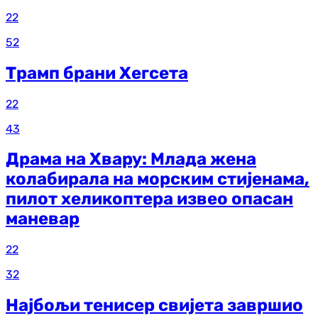
22
52
Трамп брани Хегсета
22
43
Драма на Хвару: Млада жена
колабирала на морским стијенама,
пилот хеликоптера извео опасан
маневар
22
32
Најбољи тенисер свијета завршио