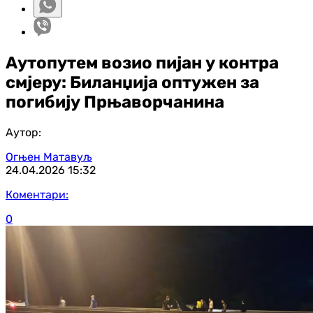
Аутопутем возио пијан у контра
смјеру: Биланџија оптужен за
погибију Прњаворчанина
Аутор:
Огњен Матавуљ
24.04.2026
15:32
Коментари:
0