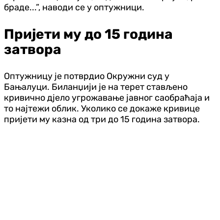
браде...”, наводи се у оптужници.
Пријети му до 15 година
затвора
Оптужницу је потврдио Окружни суд у
Бањалуци. Биланџији је на терет стављено
кривично дјело угрожавање јавног саобраћаја и
то најтежи облик. Уколико се докаже кривице
пријети му казна од три до 15 година затвора.