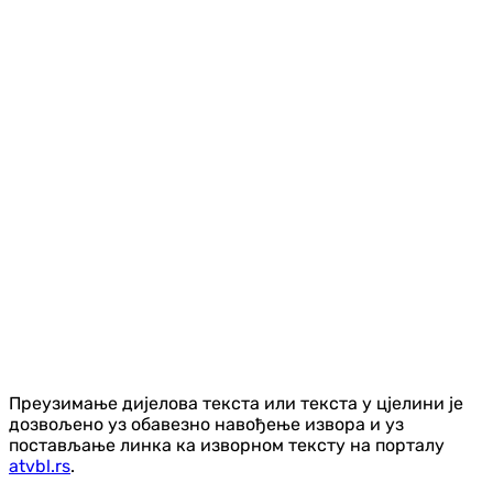
Преузимање дијелова текста или текста у цјелини је
дозвољено уз обавезно навођење извора и уз
постављање линка ка изворном тексту на порталу
atvbl.rs
.