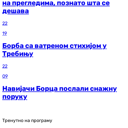
на прегледима, познато шта се
дешава
22
19
Борба са ватреном стихијом у
Требињу
22
09
Навијачи Борца послали снажну
поруку
Тренутно на програму