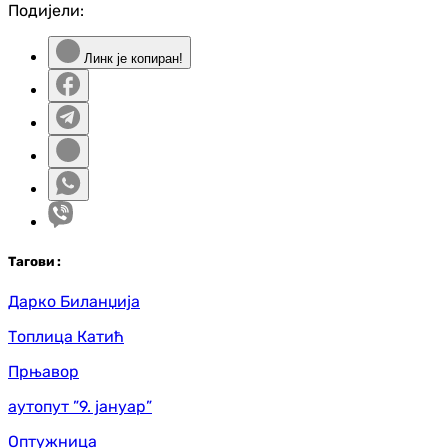
Подијели:
Линк је копиран!
Таг
ови
:
Дарко Биланџија
Топлица Катић
Прњавор
аутопут ”9. јануар”
Оптужница