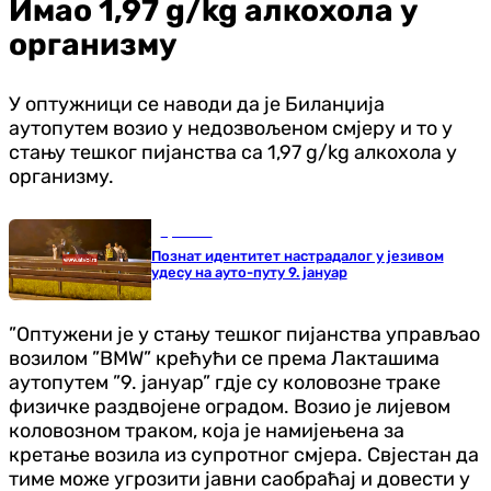
Имао 1,97 g/kg алкохола у
организму
У оптужници се наводи да је Биланџија
аутопутем возио у недозвољеном смјеру и то у
стању тешког пијанства са 1,97 g/kg алкохола у
организму.
Хроника
Познат идентитет настрадалог у језивом
удесу на ауто-путу 9. јануар
”Оптужени је у стању тешког пијанства управљао
возилом ”BMW” крећући се према Лакташима
аутопутем ”9. јануар” гдје су коловозне траке
физичке раздвојене оградом. Возио је лијевом
коловозном траком, која је намијењена за
кретање возила из супротног смјера. Свјестан да
тиме може угрозити јавни саобраћај и довести у