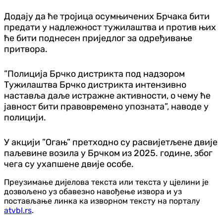
Додају да ће тројица осумњичених Брчака бити
предати у надлежност тужилаштва и против њих
ће бити поднесен приједлог за одређивање
притвора.
”Полиција Брчко дистрикта под надзором
Тужилаштва Брчко дистрикта интензивно
наставља даље истражне активности, о чему ће
јавност бити правовремено упозната”, наводе у
полицији.
У акцији ”Огањ” претходно су расвијетљене двије
паљевине возила у Брчком из 2025. године, због
чега су ухапшене двије особе.
Преузимање дијелова текста или текста у цјелини је
дозвољено уз обавезно навођење извора и уз
постављање линка ка изворном тексту на порталу
atvbl.rs
.