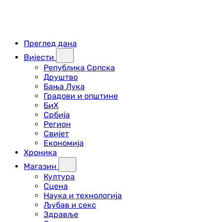
Преглед дана
Вијести
Република Српска
Друштво
Бања Лука
Градови и општине
БиХ
Србија
Регион
Свијет
Економија
Хроника
Магазин
Култура
Сцена
Наука и технологија
Љубав и секс
Здравље