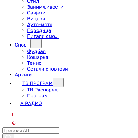
Стил
Занимљивости
Савјети
Вицеви
Ауто-мото
Породица
Питали смо...
Спорт
Фудбал
Кошарка
Тенис
Остали спортови
Архива
ТВ ПРОГРАМ
ТВ Распоред
Програм
А РАДИО
L