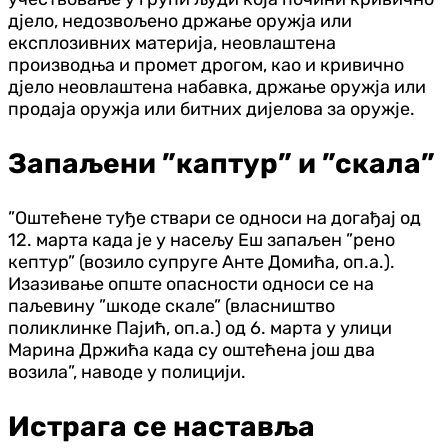
дјело, недозвољено држање оружја или
експлозивних материја, неовлаштена
производња и промет дрогом, као и кривично
дјело неовлаштена набавка, држање оружја или
продаја оружја или битних дијелова за оружје.
Запаљени ”каптур” и ”скала”
”Оштећене туђе ствари се односи на догађај од
12. марта када је у насељу Еш запаљен ”рено
кептур” (возило супруге Анте Домића, оп.а.).
Изазивање опште опасности односи се на
паљевину ”шкоде скале” (власништво
поликлинке Пајић, оп.а.) од 6. марта у улици
Марина Држића када су оштећена још два
возила”, наводе у полицији.
Истрага се наставља