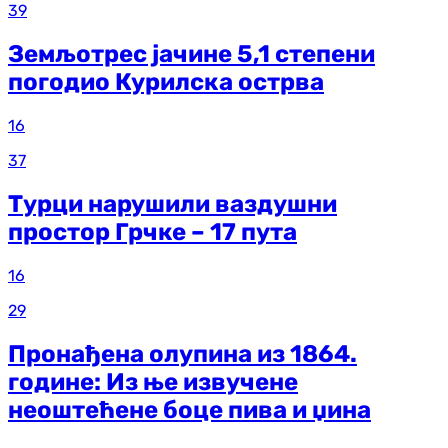
39
Земљотрес јачине 5,1 степени
погодио Курилска острва
16
37
Турци нарушили ваздушни
простор Грчке – 17 пута
16
29
Пронађена олупина из 1864.
године: Из ње извучене
неоштећене боце пива и џина