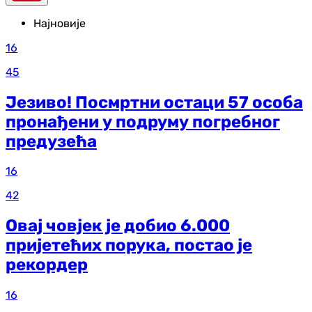
Најновије
16
45
Језиво! Посмртни остаци 57 особа
пронађени у подруму погребног
предузећа
16
42
Овај човјек је добио 6.000
пријетећих порука, постао је
рекордер
16