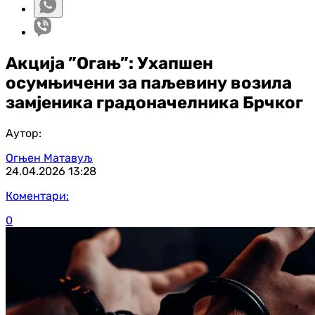
Акција ”Огањ”: Ухапшен
осумњичени за паљевину возила
замјеника градоначелника Брчког
Аутор:
Огњен Матавуљ
24.04.2026
13:28
Коментари:
0