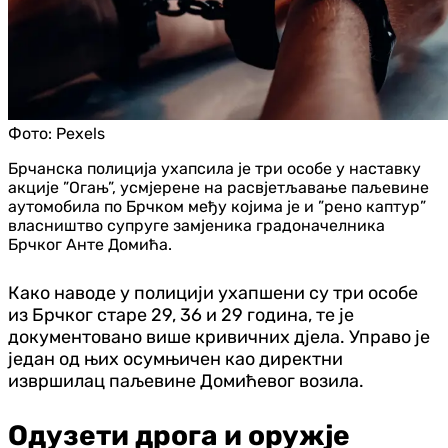
Фото:
Pexels
Брчанска полиција ухапсила је три особе у наставку
акције ”Огањ”, усмјерене на расвјетљавање паљевине
аутомобила по Брчком међу којима је и ”рено каптур”
власништво супруге замјеника градоначелника
Брчког Анте Домића.
Како наводе у полицији ухапшени су три особе
из Брчког старе 29, 36 и 29 година, те је
документовано више кривичних дјела. Управо је
један од њих осумњичен као директни
извршилац паљевине Домићевог возила.
Одузети дрога и оружје