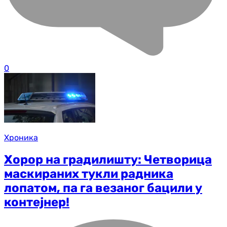
0
Хроника
Хорор на градилишту: Четворица
маскираних тукли радника
лопатом, па га везаног бацили у
контејнер!