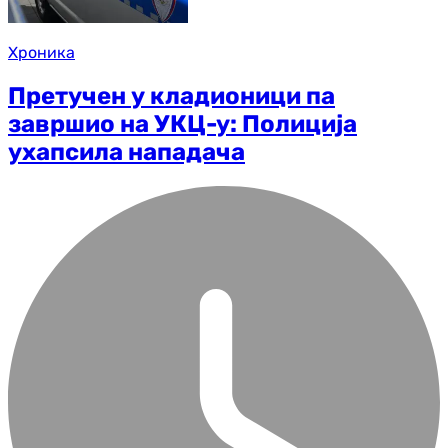
Хроника
Претучен у кладионици па
завршио на УКЦ-у: Полиција
ухапсила нападача