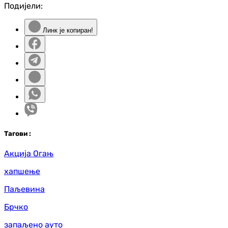
Подијели:
Линк је копиран!
Таг
ови
:
Акција Огањ
хапшење
Паљевина
Брчко
запаљено ауто