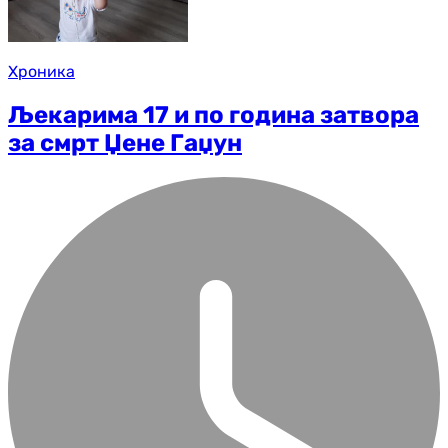
Хроника
Љекарима 17 и по година затвора
за смрт Џене Гаџун