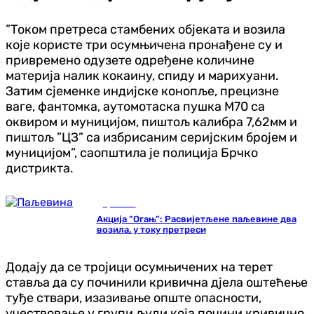
”Током претреса стамбених објеката и возила
које користе три осумњичена пронађене су и
привремено одузете одређене количине
материја налик кокаину, спиду и марихуани.
Затим сјеменке индијске конопље, прецизне
ваге, фантомка, аутомотаска пушка М70 са
оквиром и муницијом, пиштољ калибра 7,62мм и
пиштољ ”ЦЗ” са избрисаним серијским бројем и
муницијом”, саопштила је полиција Брчко
дистрикта.
Хроника
Акција ”Огањ”: Расвијетљене паљевине два
возила, у току претреси
Додају да се тројици осумњичених на терет
ставља да су починили кривична дјела оштећење
туђе ствари, изазивање опште опасности,
учествовање у групи људи која почини кривично