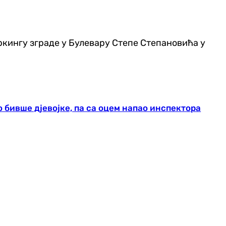
аркингу зграде у Булевару Степе Степановића у
 бивше дјевојке, па са оцем напао инспектора