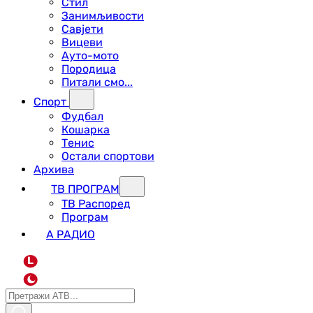
Стил
Занимљивости
Савјети
Вицеви
Ауто-мото
Породица
Питали смо...
Спорт
Фудбал
Кошарка
Тенис
Остали спортови
Архива
ТВ ПРОГРАМ
ТВ Распоред
Програм
А РАДИО
L