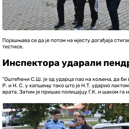
Појашњава се да је потом на мјесту догађаја стиг
тестисе.
Инспектора ударали пендр
”Оштећени С.Ш. је од ударца пао на кољена, да би 
Р. и Н. С. у хапшењу тако што је Н.Т. ударио лак
врата. Затим је пришао полицајцу Г.К. и шаком га 