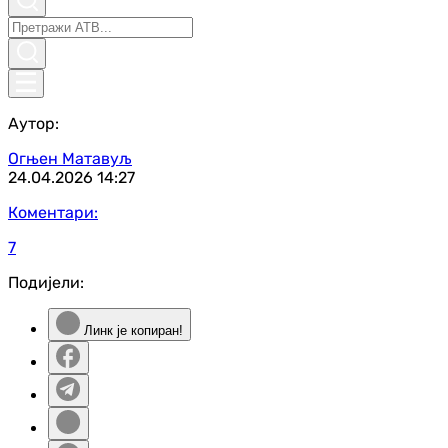
Аутор:
Огњен Матавуљ
24.04.2026
14:27
Коментари:
7
Подијели:
Линк је копиран!