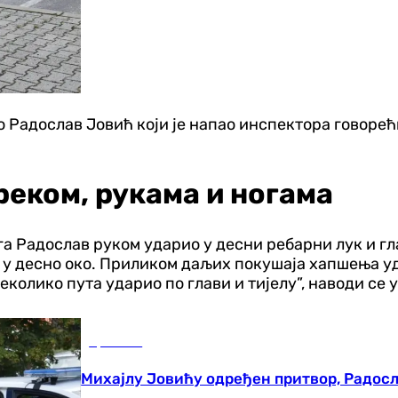
ао Радослав Јовић који је напао инспектора говорећ
еком, рукама и ногама
га Радослав руком ударио у десни ребарни лук и гл
том у десно око. Приликом даљих покушаја хапшења у
неколико пута ударио по глави и тијелу”, наводи се
Хроника
Михајлу Јовићу одређен притвор, Радосл