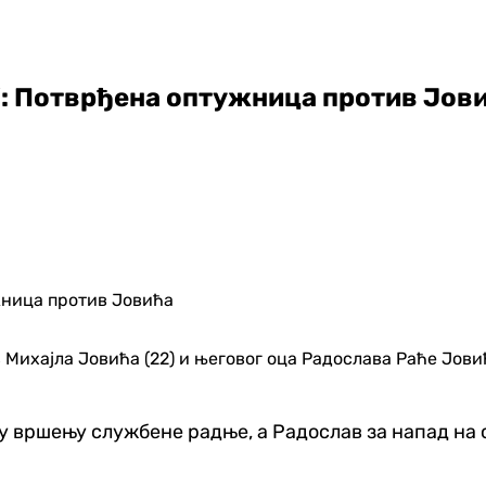
!”: Потврђена оптужница против Јов
Михајла Јовића (22) и његовог оца Радослава Раће Јовић
 у вршењу службене радње, а Радослав за напад на