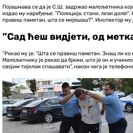
Појашњава се да је С.Ш. задржао малољетника кој
издао му наређење: ”Полиција, стани, лези доле!”
правиш паметан, шта се мијешаш?”. Инспектор му ј
”Сад ћеш видјети, од метк
”Рекао му је: ”Шта се правиш паметан. Знаш ли ко са
Малољетнику је рекао да бјежи, што је он и учинио
својим тијелом спашавати”, након чега је телефон