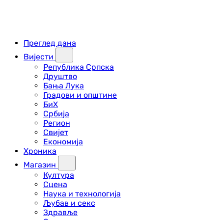
Преглед дана
Вијести
Република Српска
Друштво
Бања Лука
Градови и општине
БиХ
Србија
Регион
Свијет
Економија
Хроника
Магазин
Култура
Сцена
Наука и технологија
Љубав и секс
Здравље