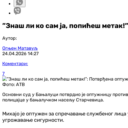
”Знаш ли ко сам ја, попићеш метак
Аутор:
Огњен Матавуљ
24.04.2026
14:27
Коментари:
7
Фото:
АТВ
Основни суд у Бањалуци потврдио је оптужницу против 
полицајце у бањалучком насељу Старчевица.
Михајо је оптужен за спречавање службеног лица
угрожавање сигурности.