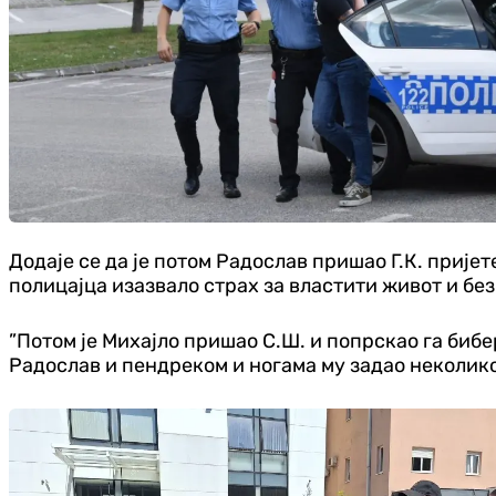
Додаје се да је потом Радослав пришао Г.К. пријете
полицајца изазвало страх за властити живот и без
”Потом је Михајло пришао С.Ш. и попрскао га бибер
Радослав и пендреком и ногама му задао неколико 