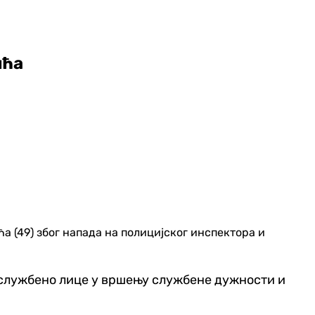
ића
а (49) због напада на полицијског инспектора и
 службено лице у вршењу службене дужности и