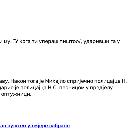
и му: ”У кога ти упераш пиштољ”, ударивши га у
аву. Након тога је Михајло спријечио полицајце Н.
дарио је полицајца Н.С. песницом у предјелу
 у оптужници.
ав пуштен уз мјере забране