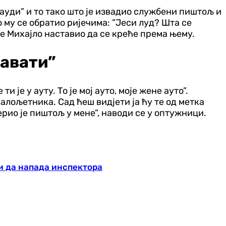
ауди” и то тако што је извадио службени пиштољ и
о му се обратио ријечима: ”Јеси луд? Шта се
је Михајло наставио да се креће према њему.
шавати”
 је у ауту. То је мој ауто, моје жене ауто”.
малољетника. Сад ћеш видјети ја ћу те од метка
ерио је пиштољ у мене”, наводи се у оптужници.
ћи да напада инспектора