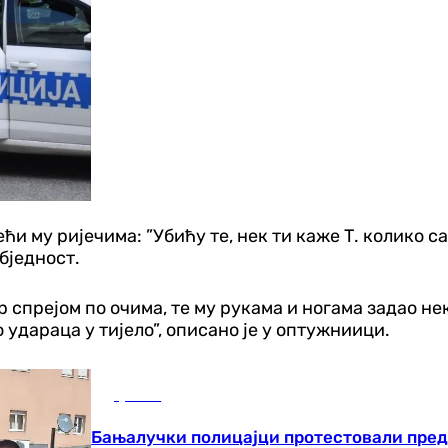
ћи му ријечима: ”Убићу те, нек ти каже Т. колико сам
бједност.
 спрејом по очима, те му рукама и ногама задао нек
удараца у тијело”, описано је у оптужниици.
Друштво
Бањалучки полицајци протестовали пред