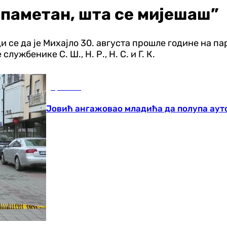
 паметан, шта се мијешаш”
ди се да је Михајло 30. августа прошле године на п
жбенике С. Ш., Н. Р., Н. С. и Г. К.
Хроника
Јовић ангажовао младића да полупа ауто