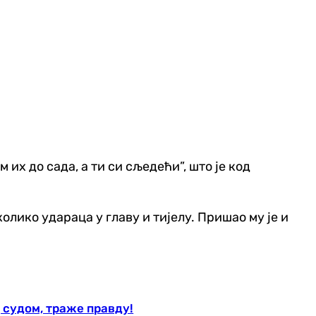
 их до сада, а ти си сљедећи”, што је код
олико удараца у главу и тијелу. Пришао му је и
 судом, траже правду!