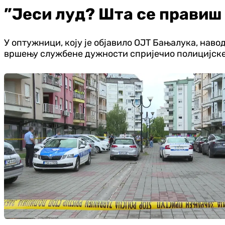
”Јеси луд? Шта се правиш
У оптужници, коју је објавило ОЈТ Бањалука, наво
вршењу службене дужности спријечио полицијске слу