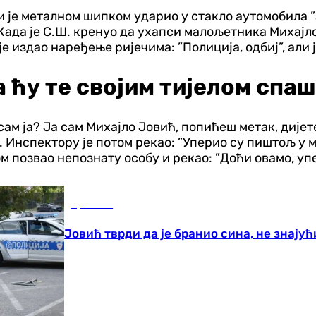
и је металном шипком ударио у стакло аутомобила ”
. Када је С.Ш. кренуо да ухапси малољетника Михајл
е издао наређење ријечима: ”Полиција, одбиј”, али 
а ћу те својим тијелом спа
м ја? Ја сам Михајло Јовић, попићеш метак, дијете ти
. Инспектору је потом рекао: ”Уперио су пиштољ у 
ом позвао непознату особу и рекао: ”Доћи овамо, уп
Хроника
Јовић тврди да је бранио сина, не знају