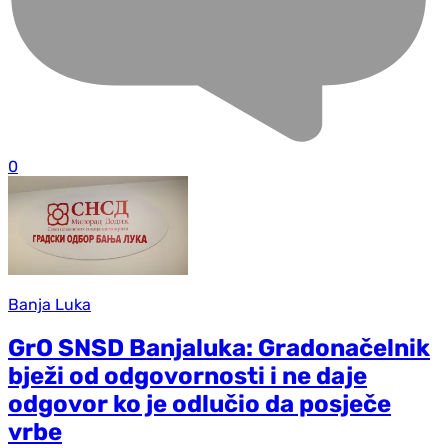
0
Banja Luka
GrO SNSD Banjaluka: Gradonačelnik
bježi od odgovornosti i ne daje
odgovor ko je odlučio da posječe
vrbe