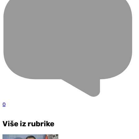
0
Više iz rubrike