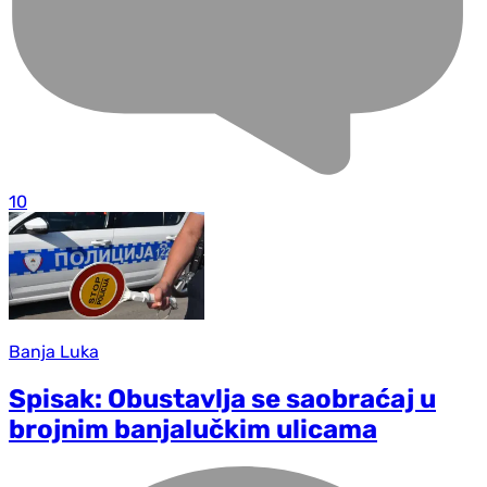
10
Banja Luka
Spisak: Obustavlja se saobraćaj u
brojnim banjalučkim ulicama