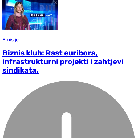
Emisije
Biznis klub: Rast euribora,
infrastrukturni projekti i zahtjevi
sindikata.