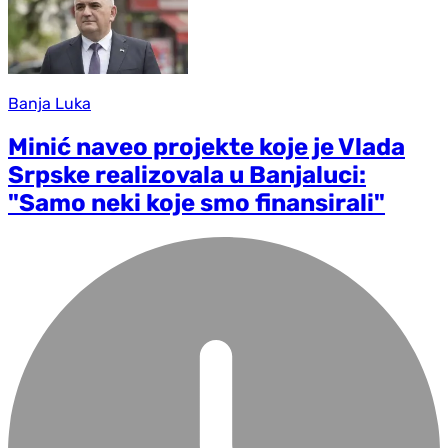
Banja Luka
Minić naveo projekte koje je Vlada
Srpske realizovala u Banjaluci:
"Samo neki koje smo finansirali"