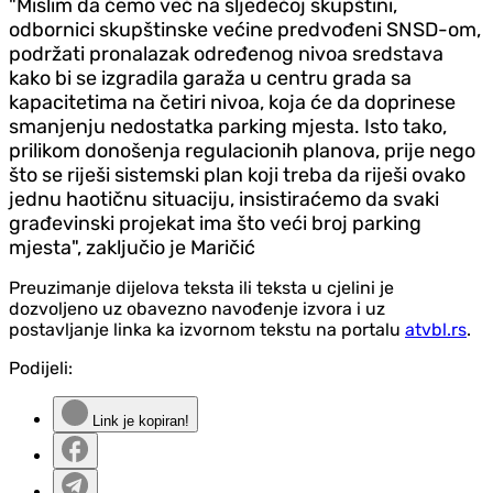
"Mislim da ćemo već na sljedećoj skupštini,
odbornici skupštinske većine predvođeni SNSD-om,
podržati pronalazak određenog nivoa sredstava
kako bi se izgradila garaža u centru grada sa
kapacitetima na četiri nivoa, koja će da doprinese
smanjenju nedostatka parking mjesta. Isto tako,
prilikom donošenja regulacionih planova, prije nego
što se riješi sistemski plan koji treba da riješi ovako
jednu haotičnu situaciju, insistiraćemo da svaki
građevinski projekat ima što veći broj parking
mjesta", zaključio je Maričić
Preuzimanje dijelova teksta ili teksta u cjelini je
dozvoljeno uz obavezno navođenje izvora i uz
postavljanje linka ka izvornom tekstu na portalu
atvbl.rs
.
Podijeli:
Link je kopiran!