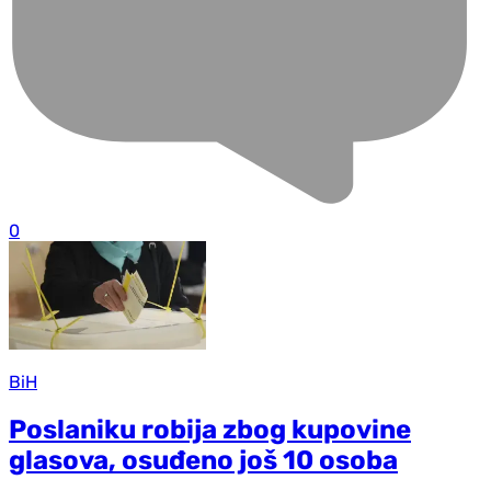
0
BiH
Poslaniku robija zbog kupovine
glasova, osuđeno još 10 osoba