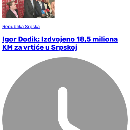
Republika Srpska
Igor Dodik: Izdvojeno 18,5 miliona
KM za vrtiće u Srpskoj