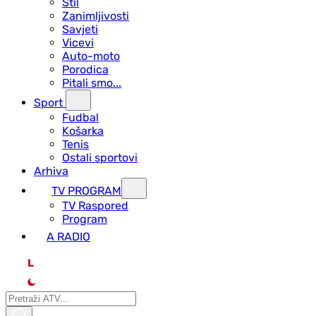
Stil
Zanimljivosti
Savjeti
Vicevi
Auto-moto
Porodica
Pitali smo...
Sport
Fudbal
Košarka
Tenis
Ostali sportovi
Arhiva
TV PROGRAM
ТV Raspored
Program
A RADIO
L