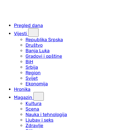
Pregled dana
Vijesti
Republika Srpska
Društvo
Banja Luka
Gradovi i opštine
BiH
Srbija
Region
Svijet
Ekonomija
Hronika
Magazin
Kultura
Scena
Nauka i tehnologija
Ljubav i seks
Zdravlje