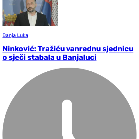
Banja Luka
Ninković: Tražiću vanrednu sjednicu
o sječi stabala u Banjaluci