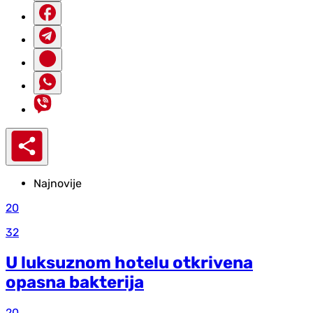
Najnovije
20
32
U luksuznom hotelu otkrivena
opasna bakterija
20