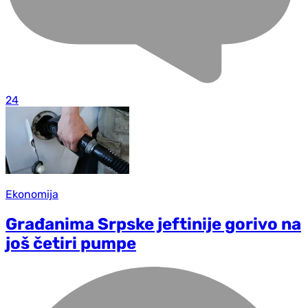
24
Ekonomija
Građanima Srpske jeftinije gorivo na
još četiri pumpe