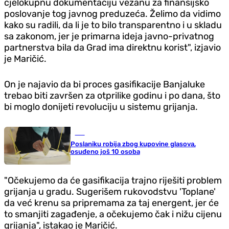
cjelokupnu dokumentaciju vezanu za finansijsko
poslovanje tog javnog preduzeća. Želimo da vidimo
kako su radili, da li je to bilo transparentno i u skladu
sa zakonom, jer je primarna ideja javno-privatnog
partnerstva bila da Grad ima direktnu korist", izjavio
je Maričić.
On je najavio da bi proces gasifikacije Banjaluke
trebao biti završen za otprilike godinu i po dana, što
bi moglo donijeti revoluciju u sistemu grijanja.
BiH
Poslaniku robija zbog kupovine glasova,
osuđeno još 10 osoba
"Očekujemo da će gasifikacija trajno riješiti problem
grijanja u gradu. Sugerišem rukovodstvu 'Toplane'
da već krenu sa pripremama za taj energent, jer će
to smanjiti zagađenje, a očekujemo čak i nižu cijenu
grijanja", istakao je Maričić.