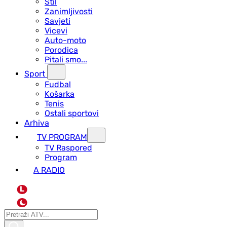
Stil
Zanimljivosti
Savjeti
Vicevi
Auto-moto
Porodica
Pitali smo...
Sport
Fudbal
Košarka
Tenis
Ostali sportovi
Arhiva
TV PROGRAM
ТV Raspored
Program
A RADIO
L