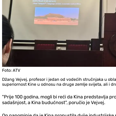
Foto:
ATV
Džang Vejvej, profesor i jedan od vodećih stručnjaka u obl
superiornost Kine u odnosu na druge zemlje svijeta, ali i dr
"Prije 100 godina, mogli bi reći da Kina predstavlja 
sadašnjost, a Kina budućnost", poručio je Vejvej.
On napominje da je Kina propustila dvije industrijske re