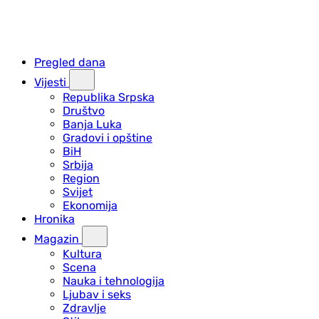
Pregled dana
Vijesti
Republika Srpska
Društvo
Banja Luka
Gradovi i opštine
BiH
Srbija
Region
Svijet
Ekonomija
Hronika
Magazin
Kultura
Scena
Nauka i tehnologija
Ljubav i seks
Zdravlje