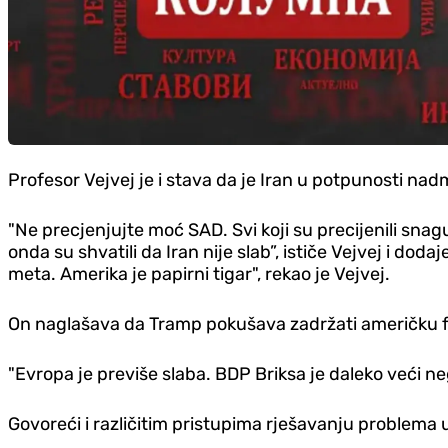
Profesor Vejvej je i stava da je Iran u potpunosti n
"Ne precjenjujte moć SAD. Svi koji su precijenili snagu 
onda su shvatili da Iran nije slab”, ističe Vejvej i d
meta. Amerika je papirni tigar", rekao je Vejvej.
On naglašava da Tramp pokušava zadržati američku fasa
"Evropa je previše slaba. BDP Briksa je daleko veći neg
Govoreći i različitim pristupima rješavanju problema u s