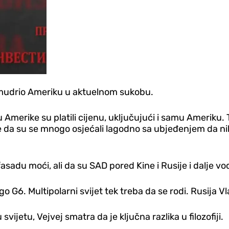
admudrio Ameriku u aktuelnom sukobu.
Amerike su platili cijenu, uključujući i samu Ameriku. Tr
odaje da su se mnogo osjećali lagodno sa ubjeđenjem da 
du moći, ali da su SAD pored Kine i Rusije i dalje vod
o G6. Multipolarni svijet tek treba da se rodi. Rusija V
vijetu, Vejvej smatra da je ključna razlika u filozofiji.