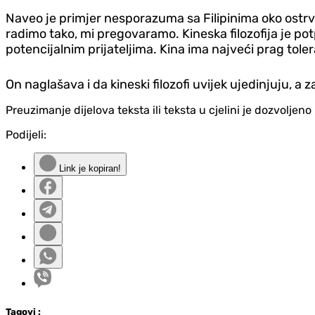
Naveo je primjer nesporazuma sa Filipinima oko ostrva: 
radimo tako, mi pregovaramo. Kineska filozofija je potp
potencijalnim prijateljima. Kina ima najveći prag tolera
On naglašava i da kineski filozofi uvijek ujedinjuju, a 
Preuzimanje dijelova teksta ili teksta u cjelini je dozvolje
Podijeli:
Link je kopiran!
Tag
ovi
: