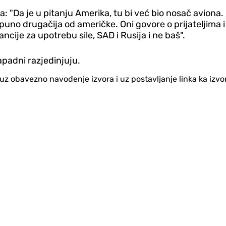
"Da je u pitanju Amerika, tu bi već bio nosač aviona. Mo
uno drugačija od američke. Oni govore o prijateljima i n
ncije za upotrebu sile, SAD i Rusija i ne baš".
zapadni razjedinjuju.
no uz obavezno navođenje izvora i uz postavljanje linka ka iz