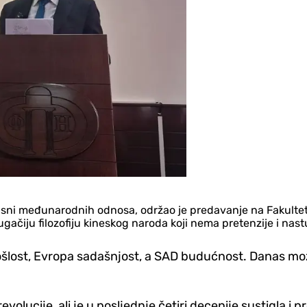
asni međunarodnih odnosa, održao je predavanje na Fakultetu
ugačiju filozofiju kineskog naroda koji nema pretenzije i nas
prošlost, Evropa sadašnjost, a SAD budućnost. Danas mo
volucije, ali je u posljednje četiri decenije sustigla i 