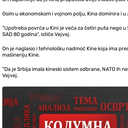
Osim u ekonomskom i vojnom polju, Kina dominira i u
"Upotreba povrća u Kini je veća za četiri puta nego u 
SAD 80 godina", ističe Vejvej.
On je naglasio i tehnološku nadmoć Kine koja ima pred
mašineriju Kine.
"Da je Srbija imala kineski sistem odbrane, NATO ih n
Vejvej.