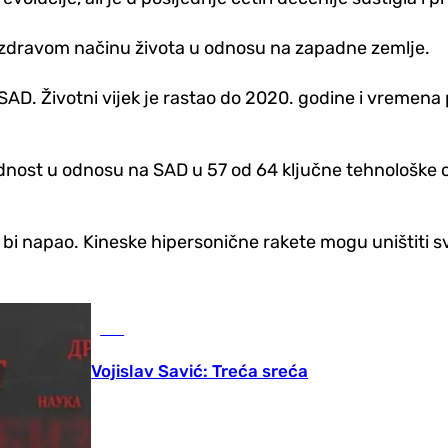
 zdravom načinu života u odnosu na zapadne zemlje.
SAD. Životni vijek je rastao do 2020. godine i vremena p
nost u odnosu na SAD u 57 od 64 ključne tehnološke obla
e bi napao. Kineske hipersonične rakete mogu uništiti 
BiH
Vojislav Savić: Treća sreća