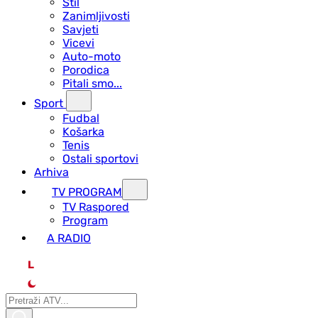
Stil
Zanimljivosti
Savjeti
Vicevi
Auto-moto
Porodica
Pitali smo...
Sport
Fudbal
Košarka
Tenis
Ostali sportovi
Arhiva
TV PROGRAM
ТV Raspored
Program
A RADIO
L