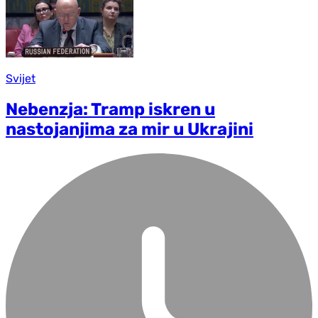
Svijet
Nebenzja: Tramp iskren u
nastojanjima za mir u Ukrajini