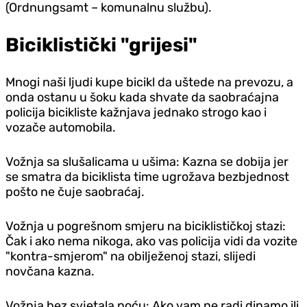
(Ordnungsamt – komunalnu službu).
Biciklistički "grijesi"
Mnogi naši ljudi kupe bicikl da uštede na prevozu, a
onda ostanu u šoku kada shvate da saobraćajna
policija bicikliste kažnjava jednako strogo kao i
vozače automobila.
Vožnja sa slušalicama u ušima: Kazna se dobija jer
se smatra da biciklista time ugrožava bezbjednost
pošto ne čuje saobraćaj.
Vožnja u pogrešnom smjeru na biciklističkoj stazi:
Čak i ako nema nikoga, ako vas policija vidi da vozite
"kontra-smjerom" na obilježenoj stazi, slijedi
novčana kazna.
Vožnja bez svjetala noću: Ako vam ne radi dinamo ili