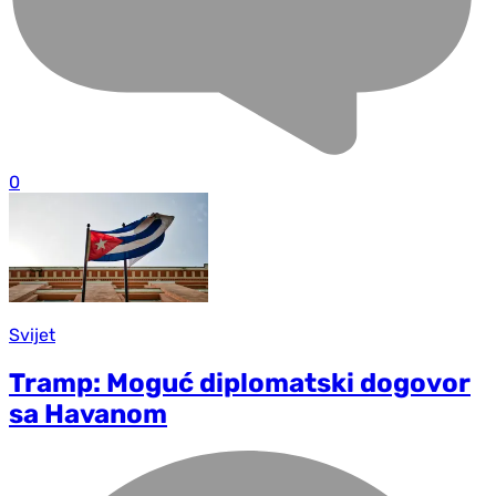
0
Svijet
Tramp: Moguć diplomatski dogovor
sa Havanom