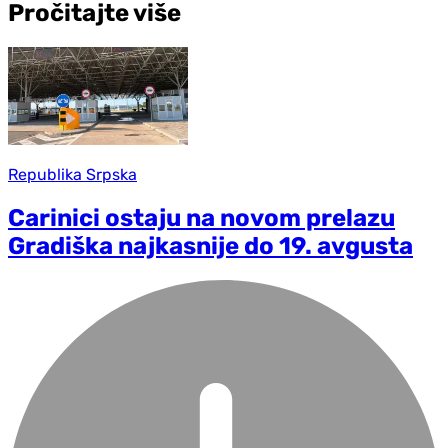
Pročitajte više
Republika Srpska
Carinici ostaju na novom prelazu
Gradiška najkasnije do 19. avgusta