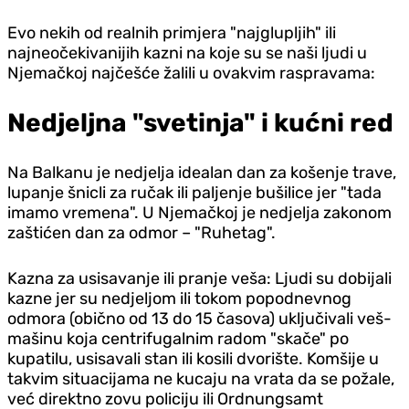
Evo nekih od realnih primjera "najglupljih" ili
najneočekivanijih kazni na koje su se naši ljudi u
Njemačkoj najčešće žalili u ovakvim raspravama:
Nedjeljna "svetinja" i kućni red
Na Balkanu je nedjelja idealan dan za košenje trave,
lupanje šnicli za ručak ili paljenje bušilice jer "tada
imamo vremena". U Njemačkoj je nedjelja zakonom
zaštićen dan za odmor – "Ruhetag".
Kazna za usisavanje ili pranje veša: Ljudi su dobijali
kazne jer su nedjeljom ili tokom popodnevnog
odmora (obično od 13 do 15 časova) uključivali veš-
mašinu koja centrifugalnim radom "skače" po
kupatilu, usisavali stan ili kosili dvorište. Komšije u
takvim situacijama ne kucaju na vrata da se požale,
već direktno zovu policiju ili Ordnungsamt