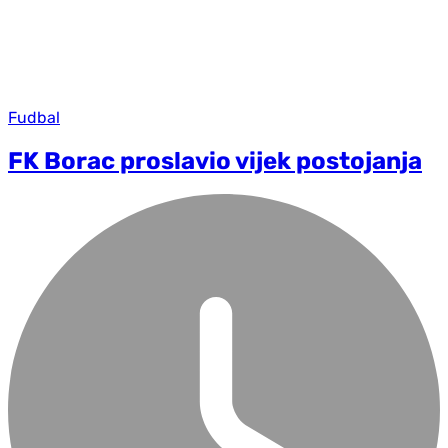
Fudbal
FK Borac proslavio vijek postojanja