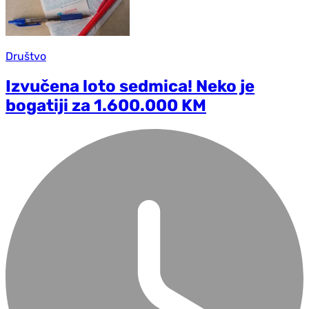
Društvo
Izvučena loto sedmica! Neko je
bogatiji za 1.600.000 KM