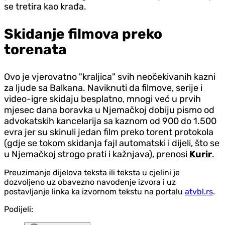
se tretira kao krađa.
Skidanje filmova preko
torenata
Ovo je vjerovatno "kraljica" svih neočekivanih kazni
za ljude sa Balkana. Naviknuti da filmove, serije i
video-igre skidaju besplatno, mnogi već u prvih
mjesec dana boravka u Njemačkoj dobiju pismo od
advokatskih kancelarija sa kaznom od 900 do 1.500
evra jer su skinuli jedan film preko torent protokola
(gdje se tokom skidanja fajl automatski i dijeli, što se
u Njemačkoj strogo prati i kažnjava), prenosi
Kurir
.
Preuzimanje dijelova teksta ili teksta u cjelini je
dozvoljeno uz obavezno navođenje izvora i uz
postavljanje linka ka izvornom tekstu na portalu
atvbl.rs
.
Podijeli: