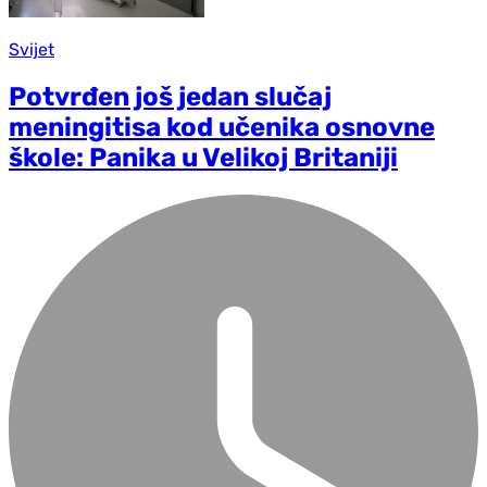
Svijet
Potvrđen još jedan slučaj
meningitisa kod učenika osnovne
škole: Panika u Velikoj Britaniji