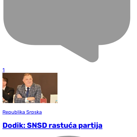
1
Republika Srpska
Dodik: SNSD rastuća partija