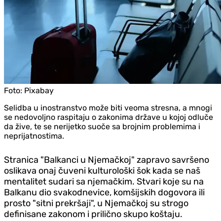
Foto:
Pixabay
Selidba u inostranstvo može biti veoma stresna, a mnogi
se nedovoljno raspitaju o zakonima države u kojoj odluče
da žive, te se nerijetko suoče sa brojnim problemima i
neprijatnostima.
Stranica "Balkanci u Njemačkoj" zapravo savršeno
oslikava onaj čuveni kulturološki šok kada se naš
mentalitet sudari sa njemačkim. Stvari koje su na
Balkanu dio svakodnevice, komšijskih dogovora ili
prosto "sitni prekršaji", u Njemačkoj su strogo
definisane zakonom i prilično skupo koštaju.