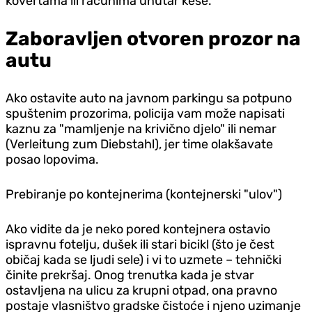
kovertama ili računima unutar kese.
Zaboravljen otvoren prozor na
autu
Ako ostavite auto na javnom parkingu sa potpuno
spuštenim prozorima, policija vam može napisati
kaznu za "mamljenje na krivično djelo" ili nemar
(Verleitung zum Diebstahl), jer time olakšavate
posao lopovima.
Prebiranje po kontejnerima (kontejnerski "ulov")
Ako vidite da je neko pored kontejnera ostavio
ispravnu fotelju, dušek ili stari bicikl (što je čest
običaj kada se ljudi sele) i vi to uzmete – tehnički
činite prekršaj. Onog trenutka kada je stvar
ostavljena na ulicu za krupni otpad, ona pravno
postaje vlasništvo gradske čistoće i njeno uzimanje