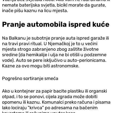
nemate baterijska svjetla, bicikl morate da gurate,
inače pišu kaznu na licu mjesta.
Pranje automobila ispred kuće
Na Balkanu je subotnje pranje auta ispred garaže ili
na travi pravi ritual. U Njemačkoj je to u većini
mjesta strogo zabranjeno zbog zaštite životne
sredine (da hemikalije i ulja ne bi otišli u podzemne
vode). Auto se pere isključivo u auto-perionicama.
Kazne za ovo mogu biti astronomske.
Pogrešno sortiranje smeća
Ako u kontejner za papir bacite plastiku ili organski
otpad, i to se ponovi, cijela zgrada može dobiti
opomenu ili kaznu. Komunalci preko računa i pisama
lako lociraju "krivca" po adresama na bačenim