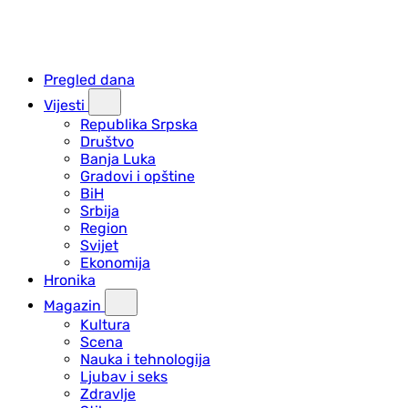
Pregled dana
Vijesti
Republika Srpska
Društvo
Banja Luka
Gradovi i opštine
BiH
Srbija
Region
Svijet
Ekonomija
Hronika
Magazin
Kultura
Scena
Nauka i tehnologija
Ljubav i seks
Zdravlje