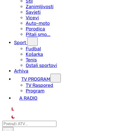
Stil
Zanimljivosti
Savjeti
Vicevi
Auto-moto
Porodica
Pitali smo...
Sport
Fudbal
Košarka
Tenis
Ostali sportovi
Arhiva
TV PROGRAM
ТV Raspored
Program
A RADIO
L