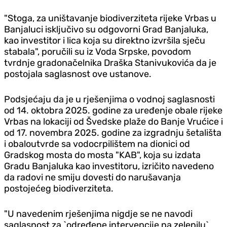
"Stoga, za uništavanje biodiverziteta rijeke Vrbas u
Banjaluci isključivo su odgovorni Grad Banjaluka,
kao investitor i lica koja su direktno izvršila sječu
stabala", poručili su iz Voda Srpske, povodom
tvrdnje gradonačelnika Draška Stanivukovića da je
postojala saglasnost ove ustanove.
Podsjećaju da je u rješenjima o vodnoj saglasnosti
od 14. oktobra 2025. godine za uređenje obale rijeke
Vrbas na lokaciji od Švedske plaže do Banje Vrućice i
od 17. novembra 2025. godine za izgradnju šetališta
i obaloutvrde sa vodocrpilištem na dionici od
Gradskog mosta do mosta "KAB", koja su izdata
Gradu Banjaluka kao investitoru, izričito navedeno
da radovi ne smiju dovesti do narušavanja
postojećeg biodiverziteta.
"U navedenim rješenjima nigdje se ne navodi
saglasnost za `određene intervencije na zelenilu`