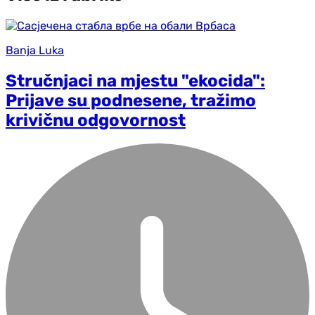
Banja Luka
Stručnjaci na mjestu "ekocida":
Prijave su podnesene, tražimo
krivičnu odgovornost