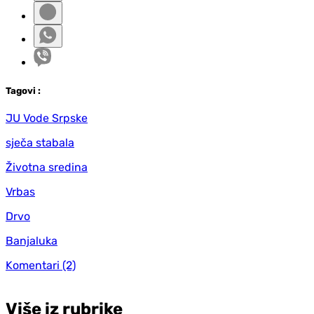
Tag
ovi
:
JU Vode Srpske
sječa stabala
Životna sredina
Vrbas
Drvo
Banjaluka
Komentari
(2)
Više iz rubrike