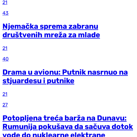
21
43
Njemačka sprema zabranu
društvenih mreža za mlade
21
40
Drama u avionu: Putnik nasrnuo na
stjuardesu i putnike
21
27
Potopljena treća barža na Dunavu:
Rumunija pokušava da sačuva dotok
vode do nuklearne elektrane