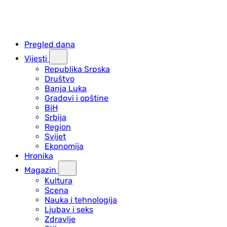
Pregled dana
Vijesti
Republika Srpska
Društvo
Banja Luka
Gradovi i opštine
BiH
Srbija
Region
Svijet
Ekonomija
Hronika
Magazin
Kultura
Scena
Nauka i tehnologija
Ljubav i seks
Zdravlje