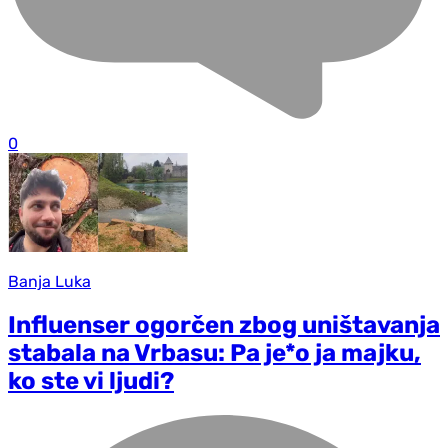
0
Banja Luka
Influenser ogorčen zbog uništavanja
stabala na Vrbasu: Pa je*o ja majku,
ko ste vi ljudi?