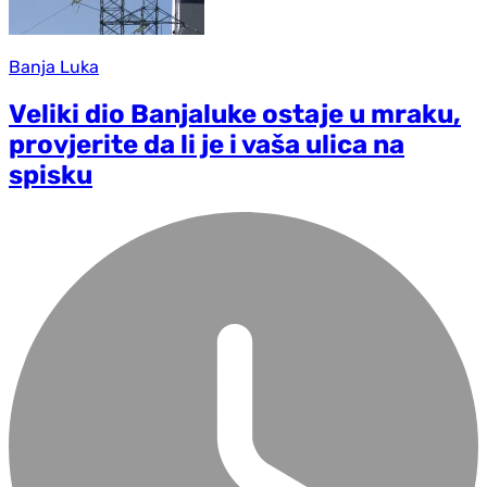
Banja Luka
Veliki dio Banjaluke ostaje u mraku,
provjerite da li je i vaša ulica na
spisku