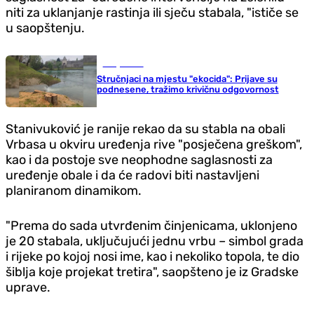
niti za uklanjanje rastinja ili sječu stabala, "ističe se
u saopštenju.
Banja Luka
Stručnjaci na mjestu "ekocida": Prijave su
podnesene, tražimo krivičnu odgovornost
Stanivuković je ranije rekao da su stabla na obali
Vrbasa u okviru uređenja rive "posječena greškom",
kao i da postoje sve neophodne saglasnosti za
uređenje obale i da će radovi biti nastavljeni
planiranom dinamikom.
"Prema do sada utvrđenim činjenicama, uklonjeno
je 20 stabala, uključujući jednu vrbu – simbol grada
i rijeke po kojoj nosi ime, kao i nekoliko topola, te dio
šiblja koje projekat tretira", saopšteno je iz Gradske
uprave.