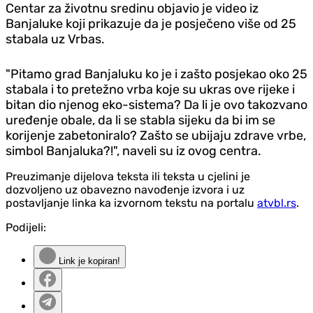
Centar za životnu sredinu objavio je video iz
Banjaluke koji prikazuje da je posječeno više od 25
stabala uz Vrbas.
"Pitamo grad Banjaluku ko je i zašto posjekao oko 25
stabala i to pretežno vrba koje su ukras ove rijeke i
bitan dio njenog eko-sistema? ️Da li je ovo takozvano
uređenje obale, da li se stabla sijeku da bi im se
korijenje zabetoniralo? Zašto se ubijaju zdrave vrbe,
simbol Banjaluka?!", naveli su iz ovog centra.
Preuzimanje dijelova teksta ili teksta u cjelini je
dozvoljeno uz obavezno navođenje izvora i uz
postavljanje linka ka izvornom tekstu na portalu
atvbl.rs
.
Podijeli:
Link je kopiran!