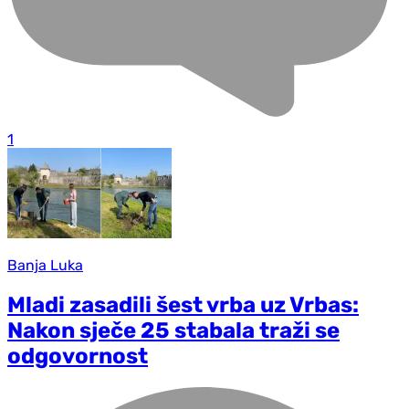
1
Banja Luka
Mladi zasadili šest vrba uz Vrbas:
Nakon sječe 25 stabala traži se
odgovornost