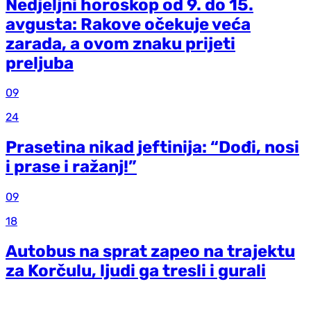
Nedjeljni horoskop od 9. do 15.
avgusta: Rakove očekuje veća
zarada, a ovom znaku prijeti
preljuba
09
24
Prasetina nikad jeftinija: “Dođi, nosi
i prase i ražanj!”
09
18
Autobus na sprat zapeo na trajektu
za Korčulu, ljudi ga tresli i gurali