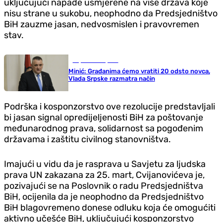
uključujući napade usmjerene na više država koje
nisu strane u sukobu, neophodno da Predsjedništvo
BiH zauzme jasan, nedvosmislen i pravovremen
stav.
Republika Srpska
Minić: Građanima ćemo vratiti 20 odsto novca,
Vlada Srpske razmatra način
Podrška i kosponzorstvo ove rezolucije predstavljali
bi jasan signal opredijeljenosti BiH za poštovanje
međunarodnog prava, solidarnost sa pogođenim
državama i zaštitu civilnog stanovništva.
Imajući u vidu da je rasprava u Savjetu za ljudska
prava UN zakazana za 25. mart, Cvijanovićeva je,
pozivajući se na Poslovnik o radu Predsjedništva
BiH, ocijenila da je neophodno da Predsjedništvo
BiH blagovremeno donese odluku koja će omogućiti
aktivno učešće BiH, uključujući kosponzorstvo