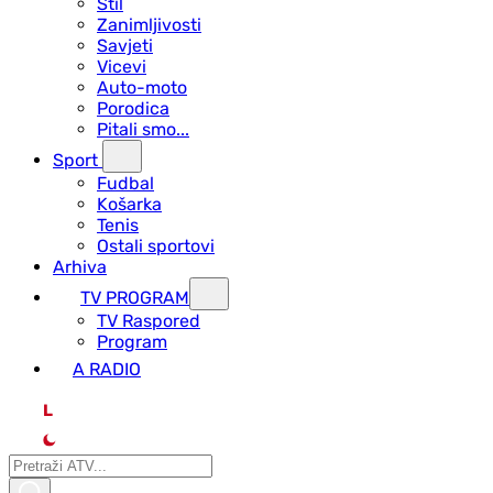
Stil
Zanimljivosti
Savjeti
Vicevi
Auto-moto
Porodica
Pitali smo...
Sport
Fudbal
Košarka
Tenis
Ostali sportovi
Arhiva
TV PROGRAM
ТV Raspored
Program
A RADIO
L