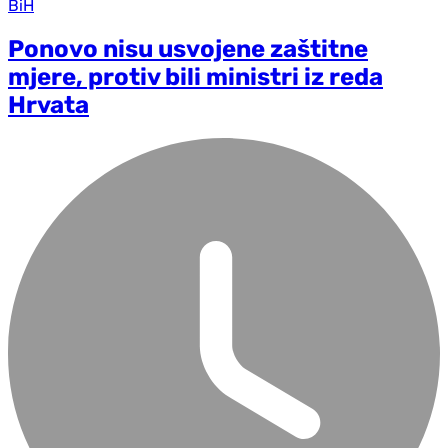
BiH
Ponovo nisu usvojene zaštitne
mjere, protiv bili ministri iz reda
Hrvata