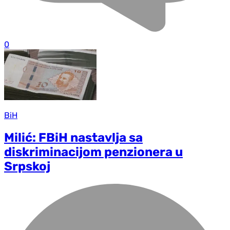
0
BiH
Milić: FBiH nastavlja sa
diskriminacijom penzionera u
Srpskoj