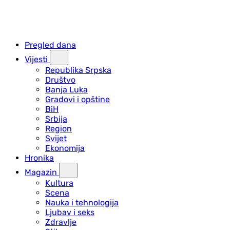
Pregled dana
Vijesti
Republika Srpska
Društvo
Banja Luka
Gradovi i opštine
BiH
Srbija
Region
Svijet
Ekonomija
Hronika
Magazin
Kultura
Scena
Nauka i tehnologija
Ljubav i seks
Zdravlje