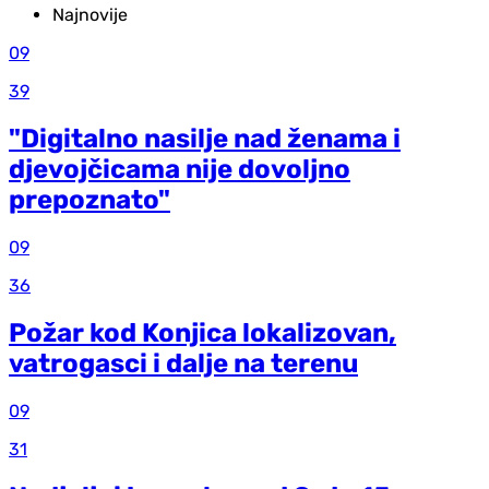
Najnovije
09
39
"Digitalno nasilje nad ženama i
djevojčicama nije dovoljno
prepoznato"
09
36
Požar kod Konjica lokalizovan,
vatrogasci i dalje na terenu
09
31