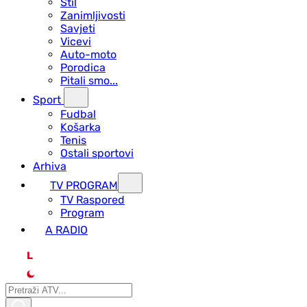
Stil
Zanimljivosti
Savjeti
Vicevi
Auto-moto
Porodica
Pitali smo...
Sport
Fudbal
Košarka
Tenis
Ostali sportovi
Arhiva
TV PROGRAM
ТV Raspored
Program
A RADIO
L