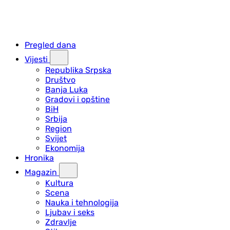
Pregled dana
Vijesti
Republika Srpska
Društvo
Banja Luka
Gradovi i opštine
BiH
Srbija
Region
Svijet
Ekonomija
Hronika
Magazin
Kultura
Scena
Nauka i tehnologija
Ljubav i seks
Zdravlje