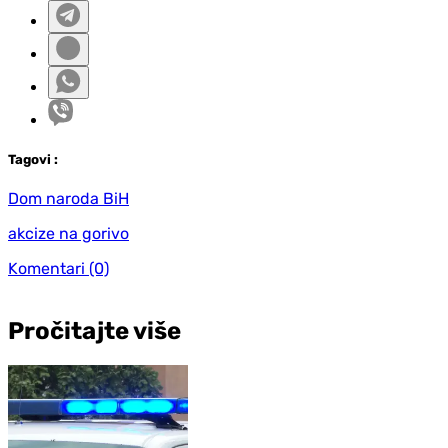
Tag
ovi
:
Dom naroda BiH
akcize na gorivo
Komentari
(0)
Pročitajte više