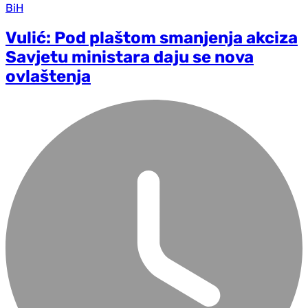
BiH
Vulić: Pod plaštom smanjenja akciza
Savjetu ministara daju se nova
ovlaštenja