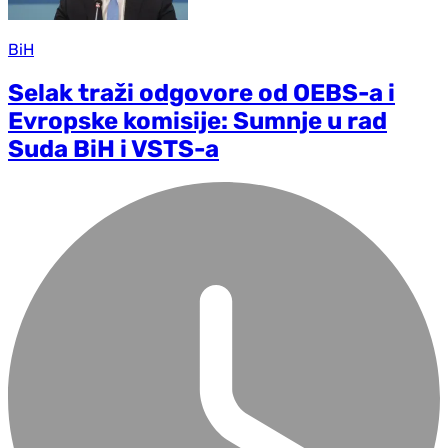
BiH
Selak traži odgovore od OEBS-a i
Evropske komisije: Sumnje u rad
Suda BiH i VSTS-a