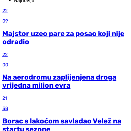
Najnovije
22
09
Majstor uzeo pare za posao koji nije
odradio
22
00
Na aerodromu zaplijenjena droga
vrijedna milion evra
21
38
Borac s lakoćom savladao Velež na
startu sezone