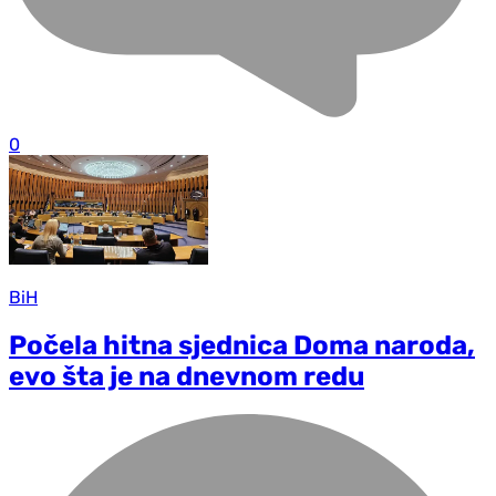
0
BiH
Počela hitna sjednica Doma naroda,
evo šta je na dnevnom redu