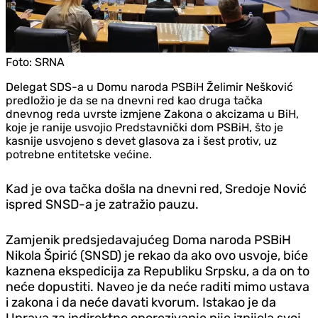
Foto:
SRNA
Delegat SDS-a u Domu naroda PSBiH Želimir Nešković
predložio je da se na dnevni red kao druga tačka
dnevnog reda uvrste izmjene Zakona o akcizama u BiH,
koje je ranije usvojio Predstavnički dom PSBiH, što je
kasnije usvojeno s devet glasova za i šest protiv, uz
potrebne entitetske većine.
Kad je ova tačka došla na dnevni red, Sredoje Nović
ispred SNSD-a je zatražio pauzu.
Zamjenik predsjedavajućeg Doma naroda PSBiH
Nikola Špirić (SNSD) je rekao da ako ovo usvoje, biće
kaznena ekspedicija za Republiku Srpsku, a da on to
neće dopustiti. Naveo je da neće raditi mimo ustava
i zakona i da neće davati kvorum. Istakao je da
Uprava za indirektno oporezivanje nije iznijela svoj