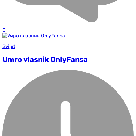
0
Svijet
Umro vlasnik OnlyFansa