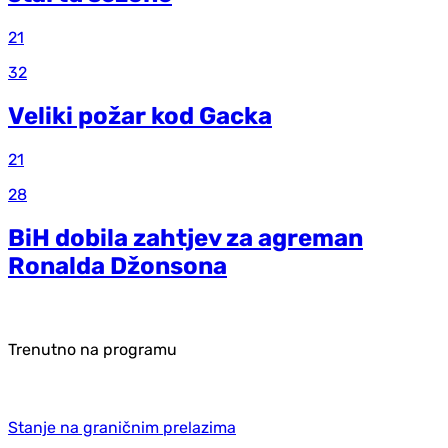
21
32
Veliki požar kod Gacka
21
28
BiH dobila zahtjev za agreman
Ronalda Džonsona
Trenutno na programu
Stanje na graničnim prelazima