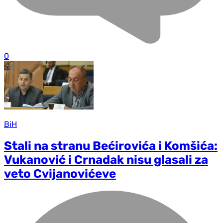
0
BiH
Stali na stranu Bećirovića i Komšića:
Vukanović i Crnadak nisu glasali za
veto Cvijanovićeve