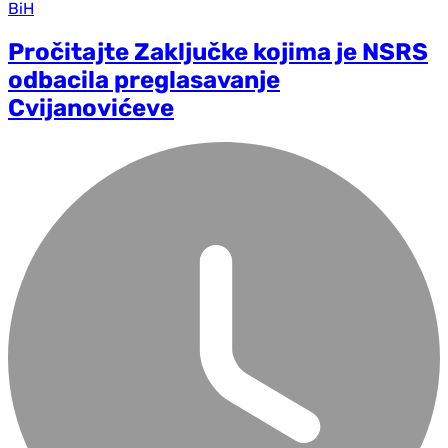
BiH
Pročitajte Zaključke kojima je NSRS
odbacila preglasavanje
Cvijanovićeve