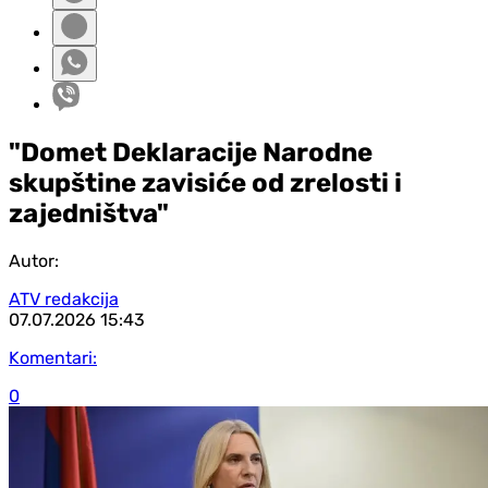
"Domet Deklaracije Narodne
skupštine zavisiće od zrelosti i
zajedništva"
Autor:
ATV redakcija
07.07.2026
15:43
Komentari:
0