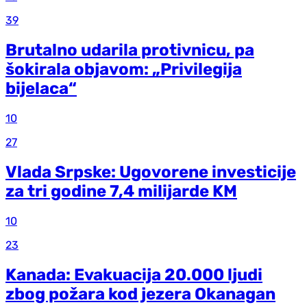
39
Brutalno udarila protivnicu, pa
šokirala objavom: „Privilegija
bijelaca“
10
27
Vlada Srpske: Ugovorene investicije
za tri godine 7,4 milijarde KM
10
23
Kanada: Evakuacija 20.000 ljudi
zbog požara kod jezera Okanagan