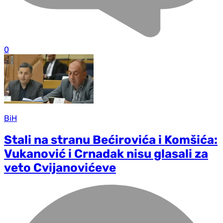
0
BiH
Stali na stranu Bećirovića i Komšića:
Vukanović i Crnadak nisu glasali za
veto Cvijanovićeve