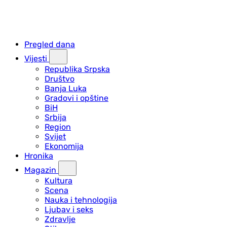
Pregled dana
Vijesti
Republika Srpska
Društvo
Banja Luka
Gradovi i opštine
BiH
Srbija
Region
Svijet
Ekonomija
Hronika
Magazin
Kultura
Scena
Nauka i tehnologija
Ljubav i seks
Zdravlje