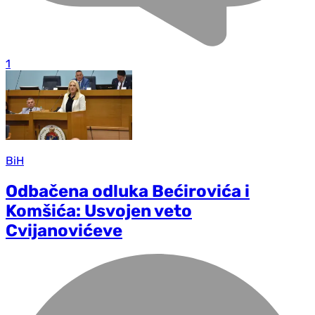
1
BiH
Odbačena odluka Bećirovića i
Komšića: Usvojen veto
Cvijanovićeve