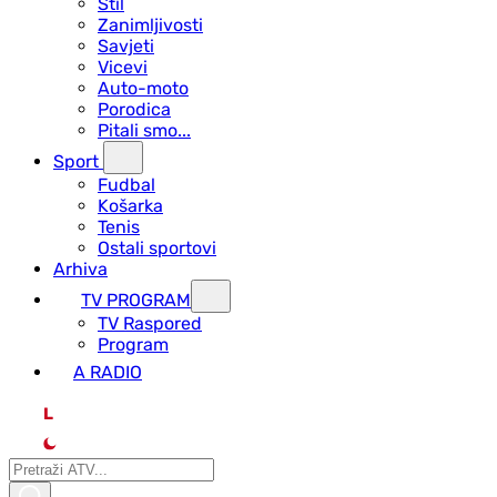
Stil
Zanimljivosti
Savjeti
Vicevi
Auto-moto
Porodica
Pitali smo...
Sport
Fudbal
Košarka
Tenis
Ostali sportovi
Arhiva
TV PROGRAM
ТV Raspored
Program
A RADIO
L