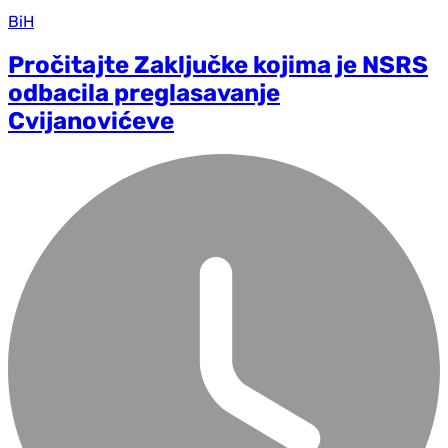
BiH
Pročitajte Zaključke kojima je NSRS
odbacila preglasavanje
Cvijanovićeve