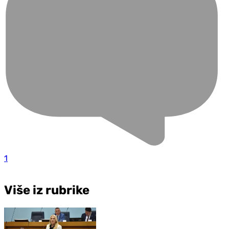
1
Više iz rubrike