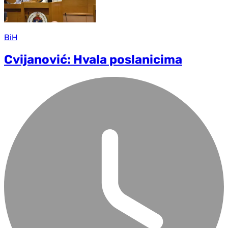
BiH
Cvijanović: Hvala poslanicima