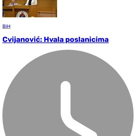
BiH
Cvijanović: Hvala poslanicima