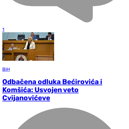
1
BiH
Odbačena odluka Bećirovića i
Komšića: Usvojen veto
Cvijanovićeve