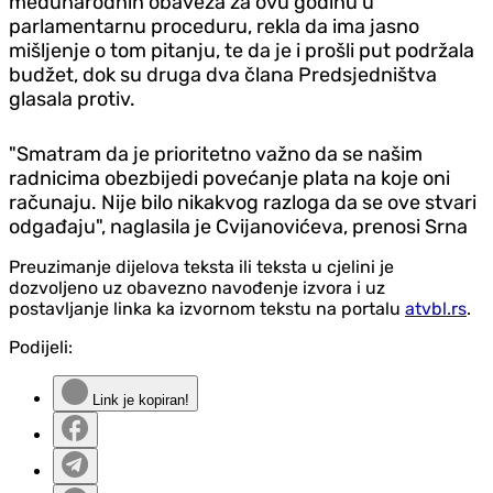
međunarodnih obaveza za ovu godinu u
parlamentarnu proceduru, rekla da ima jasno
mišljenje o tom pitanju, te da je i prošli put podržala
budžet, dok su druga dva člana Predsjedništva
glasala protiv.
"Smatram da je prioritetno važno da se našim
radnicima obezbijedi povećanje plata na koje oni
računaju. Nije bilo nikakvog razloga da se ove stvari
odgađaju", naglasila je Cvijanovićeva, prenosi Srna
Preuzimanje dijelova teksta ili teksta u cjelini je
dozvoljeno uz obavezno navođenje izvora i uz
postavljanje linka ka izvornom tekstu na portalu
atvbl.rs
.
Podijeli:
Link je kopiran!