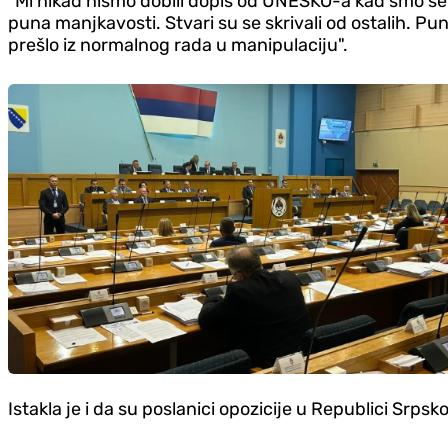
"Mi nikad nismo dobili dopis od UNESKO-a kad smo se
puna manjkavosti. Stvari su se skrivali od ostalih. P
prešlo iz normalnog rada u manipulaciju".
Istakla je i da su poslanici opozicije u Republici Srps