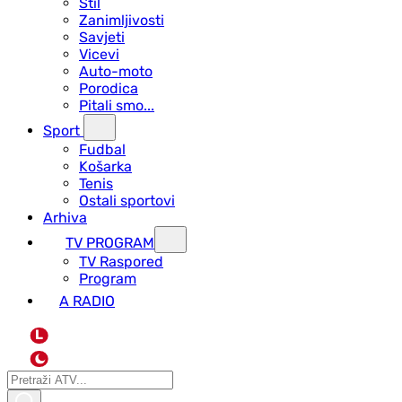
Stil
Zanimljivosti
Savjeti
Vicevi
Auto-moto
Porodica
Pitali smo...
Sport
Fudbal
Košarka
Tenis
Ostali sportovi
Arhiva
TV PROGRAM
ТV Raspored
Program
A RADIO
L