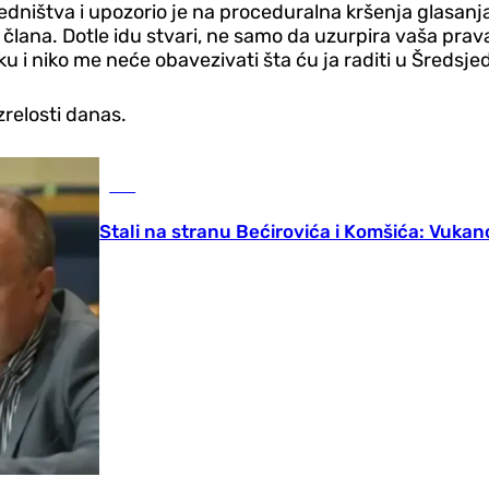
sjedništva i upozorio je na proceduralna kršenja glasa
lana. Dotle idu stvari, ne samo da uzurpira vaša prava
u i niko me neće obavezivati šta ću ja raditi u Šredsje
zrelosti danas.
BiH
Stali na stranu Bećirovića i Komšića: Vukan