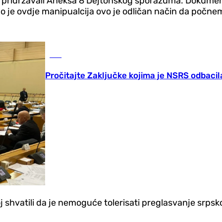
 pridržavali Aneksa 8 Dejtonskog sporazuma. Dokumenta
uno je ovdje manipualcija ovo je odličan način da počne
BiH
Pročitajte Zaključke kojima je NSRS odbaci
koj shvatili da je nemoguće tolerisati preglasvanje srpsk