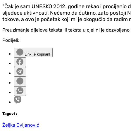
"Čak je sam UNESKO 2012. godine rekao i procijenio da
sljedece aktivnosti. Nećemo da ćutimo, zato postoji 
tokove, a ovo je početak koji mi je okogućio da radim 
Preuzimanje dijelova teksta ili teksta u cjelini je dozvolje
Podijeli:
Link je kopiran!
Tag
ovi
:
Željka Cvijanović