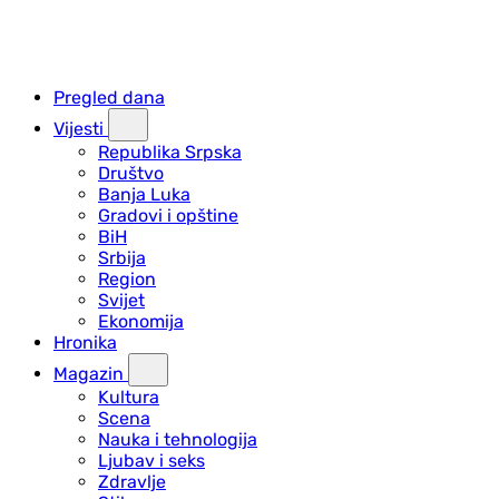
Pregled dana
Vijesti
Republika Srpska
Društvo
Banja Luka
Gradovi i opštine
BiH
Srbija
Region
Svijet
Ekonomija
Hronika
Magazin
Kultura
Scena
Nauka i tehnologija
Ljubav i seks
Zdravlje