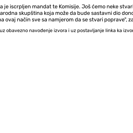
 je iscrpljen mandat te Komisije. Još ćemo neke stvari
Narodna skupština koja može da bude sastavni dio don
na ovaj način sve sa namjerom da se stvari poprave", zak
no uz obavezno navođenje izvora i uz postavljanje linka ka iz