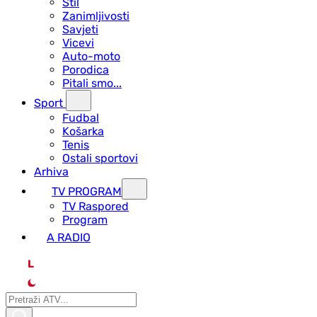
Stil
Zanimljivosti
Savjeti
Vicevi
Auto-moto
Porodica
Pitali smo...
Sport
Fudbal
Košarka
Tenis
Ostali sportovi
Arhiva
TV PROGRAM
ТV Raspored
Program
A RADIO
L