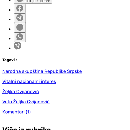
Link je kopiran!
Tag
ovi
:
Narodna skupština Republike Srpske
Vitalni nacionalni interes
Željka Cvijanović
Veto Željka Cvijanović
Komentari
(1)
Više iz rubrike