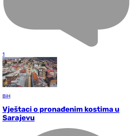
1
BiH
Vještaci o pronađenim kostima u
Sarajevu