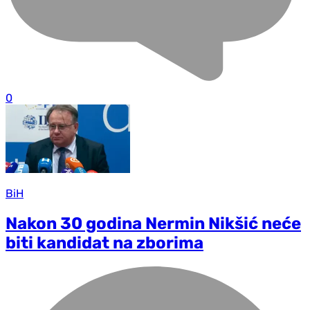
0
BiH
Nakon 30 godina Nermin Nikšić neće
biti kandidat na zborima