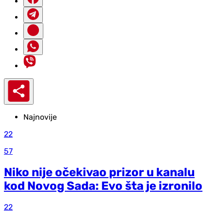
Najnovije
22
57
Niko nije očekivao prizor u kanalu
kod Novog Sada: Evo šta je izronilo
22