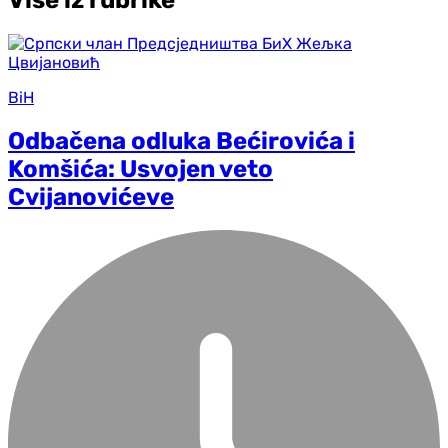
BiH
Odbačena odluka Bećirovića i
Komšića: Usvojen veto
Cvijanovićeve