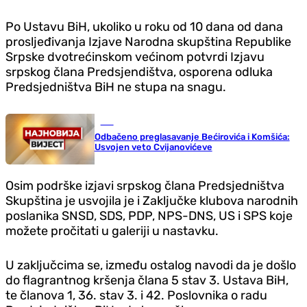
Po Ustavu BiH, ukoliko u roku od 10 dana od dana
prosljeđivanja Izjave Narodna skupština Republike
Srpske dvotrećinskom većinom potvrdi Izjavu
srpskog člana Predsjendištva, osporena odluka
Predsjedništva BiH ne stupa na snagu.
BiH
Odbačeno preglasavanje Bećirovića i Komšića:
Usvojen veto Cvijanovićeve
Osim podrške izjavi srpskog člana Predsjedništva
Skupština je usvojila je i Zaključke klubova narodnih
poslanika SNSD, SDS, PDP, NPS-DNS, US i SPS koje
možete pročitati u galeriji u nastavku.
U zaključcima se, između ostalog navodi da je došlo
do flagrantnog kršenja člana 5 stav 3. Ustava BiH,
te članova 1, 36. stav 3. i 42. Poslovnika o radu