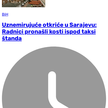
BiH
Uznemirujuće otkriće u Sarajevu:
Radnici pronašli kosti ispod taksi
štanda