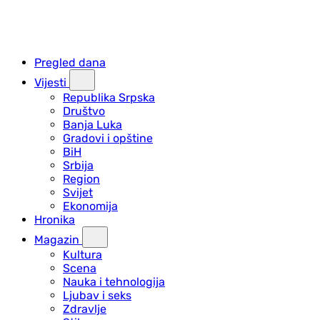
Pregled dana
Vijesti
Republika Srpska
Društvo
Banja Luka
Gradovi i opštine
BiH
Srbija
Region
Svijet
Ekonomija
Hronika
Magazin
Kultura
Scena
Nauka i tehnologija
Ljubav i seks
Zdravlje