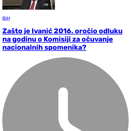
BiH
Zašto je Ivanić 2016. oročio odluku
na godinu o Komisiji za očuvanje
nacionalnih spomenika?