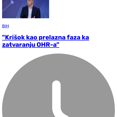
BiH
"Krišok kao prelazna faza ka
zatvaranju OHR-a"