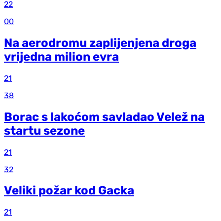
22
00
Na aerodromu zaplijenjena droga
vrijedna milion evra
21
38
Borac s lakoćom savladao Velež na
startu sezone
21
32
Veliki požar kod Gacka
21