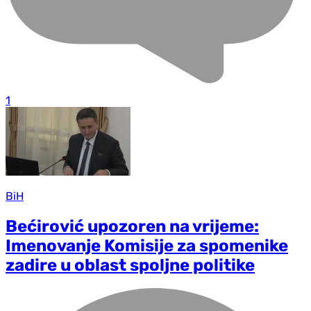
1
BiH
Bećirović upozoren na vrijeme:
Imenovanje Komisije za spomenike
zadire u oblast spoljne politike