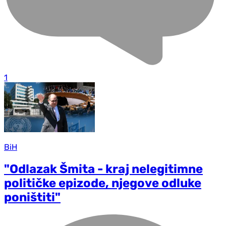
1
BiH
"Odlazak Šmita - kraj nelegitimne
političke epizode, njegove odluke
poništiti"