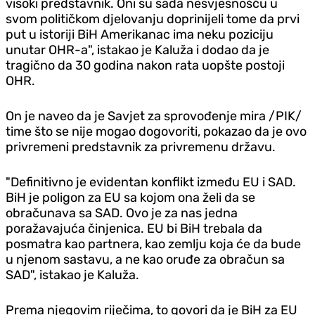
visoki predstavnik. Oni su sada nesvjesnošću u
svom političkom d‌jelovanju doprinijeli tome da prvi
put u istoriji BiH Amerikanac ima neku poziciju
unutar OHR-a", istakao je Kaluža i dodao da je
tragično da 30 godina nakon rata uopšte postoji
OHR.
On je naveo da je Savjet za sprovođenje mira /PIK/
time što se nije mogao dogovoriti, pokazao da je ovo
privremeni predstavnik za privremenu državu.
"Definitivno je evidentan konflikt između EU i SAD.
BiH je poligon za EU sa kojom ona želi da se
obračunava sa SAD. Ovo je za nas jedna
poražavajuća činjenica. EU bi BiH trebala da
posmatra kao partnera, kao zemlju koja će da bude
u njenom sastavu, a ne kao oruđe za obračun sa
SAD", istakao je Kaluža.
Prema njegovim riječima, to govori da je BiH za EU