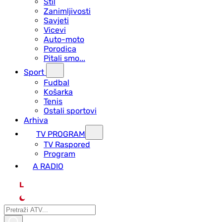
Stil
Zanimljivosti
Savjeti
Vicevi
Auto-moto
Porodica
Pitali smo...
Sport
Fudbal
Košarka
Tenis
Ostali sportovi
Arhiva
TV PROGRAM
ТV Raspored
Program
A RADIO
L