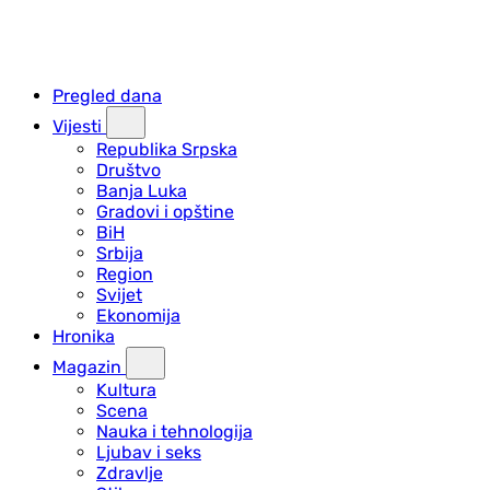
Pregled dana
Vijesti
Republika Srpska
Društvo
Banja Luka
Gradovi i opštine
BiH
Srbija
Region
Svijet
Ekonomija
Hronika
Magazin
Kultura
Scena
Nauka i tehnologija
Ljubav i seks
Zdravlje