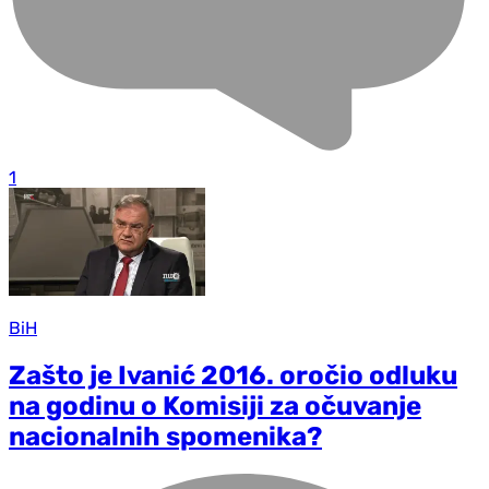
1
BiH
Zašto je Ivanić 2016. oročio odluku
na godinu o Komisiji za očuvanje
nacionalnih spomenika?