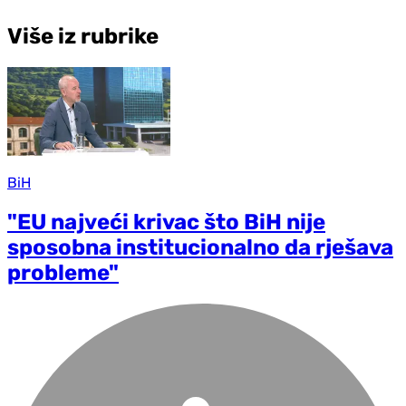
Više iz rubrike
BiH
"EU najveći krivac što BiH nije
sposobna institucionalno da rješava
probleme"