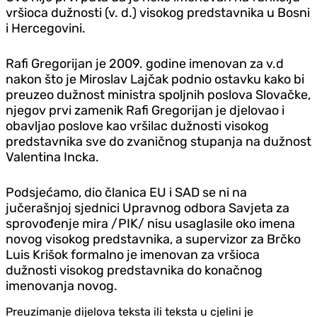
vršioca dužnosti (v. d.) visokog predstavnika u Bosni
i Hercegovini.
Rafi Gregorijan je 2009. godine imenovan za v.d
nakon što je Miroslav Lajčak podnio ostavku kako bi
preuzeo dužnost ministra spoljnih poslova Slovačke,
njegov prvi zamenik Rafi Gregorijan je djelovao i
obavljao poslove kao vršilac dužnosti visokog
predstavnika sve do zvaničnog stupanja na dužnost
Valentina Incka.
Podsjećamo, dio članica EU i SAD se ni na
jučerašnjoj sjednici Upravnog odbora Savjeta za
sprovođenje mira /PIK/ nisu usaglasile oko imena
novog visokog predstavnika, a supervizor za Brčko
Luis Krišok formalno je imenovan za vršioca
dužnosti visokog predstavnika do konačnog
imenovanja novog.
Preuzimanje dijelova teksta ili teksta u cjelini je