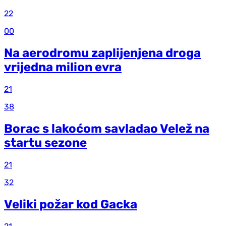
22
00
Na aerodromu zaplijenjena droga
vrijedna milion evra
21
38
Borac s lakoćom savladao Velež na
startu sezone
21
32
Veliki požar kod Gacka