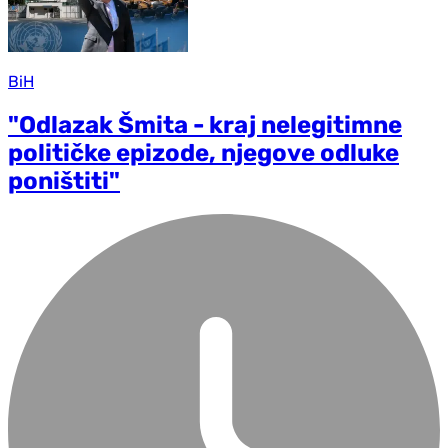
BiH
"Odlazak Šmita - kraj nelegitimne
političke epizode, njegove odluke
poništiti"