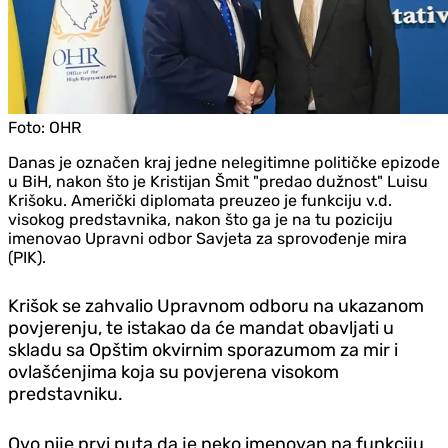
Foto:
OHR
Danas je označen kraj jedne nelegitimne političke epizode
u BiH, nakon što je Kristijan Šmit "predao dužnost" Luisu
Krišoku. Američki diplomata preuzeo je funkciju v.d.
visokog predstavnika, nakon što ga je na tu poziciju
imenovao Upravni odbor Savjeta za sprovođenje mira
(PIK).
Krišok se zahvalio Upravnom odboru na ukazanom
povjerenju, te istakao da će mandat obavljati u
skladu sa Opštim okvirnim sporazumom za mir i
ovlašćenjima koja su povjerena visokom
predstavniku.
Ovo nije prvi puta da je neko imenovan na funkciju