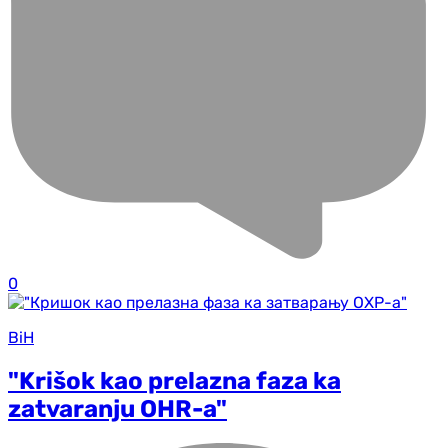
0
BiH
"Krišok kao prelazna faza ka
zatvaranju OHR-a"