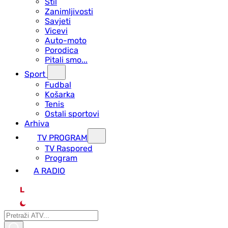
Stil
Zanimljivosti
Savjeti
Vicevi
Auto-moto
Porodica
Pitali smo...
Sport
Fudbal
Košarka
Tenis
Ostali sportovi
Arhiva
TV PROGRAM
ТV Raspored
Program
A RADIO
L