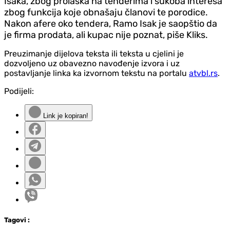
Isaka, zbog prolaska na tenderima i sukoba interesa
zbog funkcija koje obnašaju članovi te porodice.
Nakon afere oko tendera, Ramo Isak je saopštio da
je firma prodata, ali kupac nije poznat, piše Kliks.
Preuzimanje dijelova teksta ili teksta u cjelini je
dozvoljeno uz obavezno navođenje izvora i uz
postavljanje linka ka izvornom tekstu na portalu
atvbl.rs
.
Podijeli:
Link je kopiran!
Tag
ovi
: