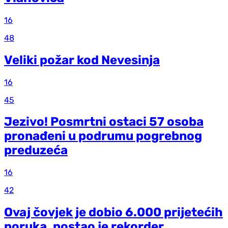
16
48
Veliki požar kod Nevesinja
16
45
Jezivo! Posmrtni ostaci 57 osoba
pronađeni u podrumu pogrebnog
preduzeća
16
42
Ovaj čovjek je dobio 6.000 prijetećih
poruka, postao je rekorder