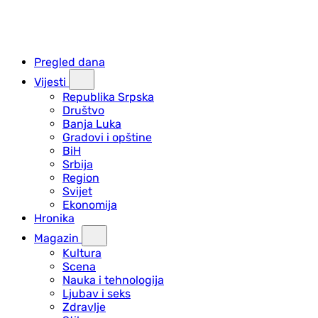
Pregled dana
Vijesti
Republika Srpska
Društvo
Banja Luka
Gradovi i opštine
BiH
Srbija
Region
Svijet
Ekonomija
Hronika
Magazin
Kultura
Scena
Nauka i tehnologija
Ljubav i seks
Zdravlje