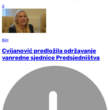
0
BiH
Cvijanović predložila održavanje
vanredne sjednice Predsjedništva