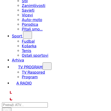
Stil
Zanimljivosti
Savjeti
Vicevi
Auto-moto
Porodica
Pitali smo...
Sport
Fudbal
Košarka
Tenis
Ostali sportovi
Arhiva
TV PROGRAM
ТV Raspored
Program
A RADIO
L