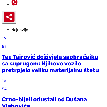
Najnovije
16
59
Tea Tairović doživjela saobraćajku
sa suprugom: Njihovo vozilo
pretrpjelo veliku materijalnu štetu
16
54
Crno-bijeli odustali od Dušana
Vlahovića