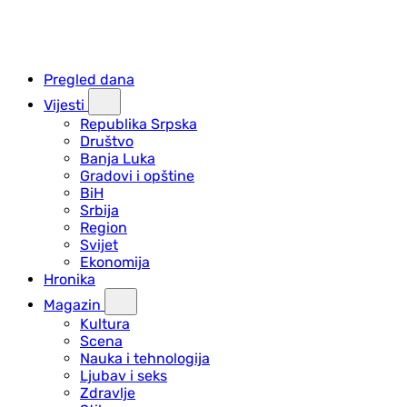
Pregled dana
Vijesti
Republika Srpska
Društvo
Banja Luka
Gradovi i opštine
BiH
Srbija
Region
Svijet
Ekonomija
Hronika
Magazin
Kultura
Scena
Nauka i tehnologija
Ljubav i seks
Zdravlje