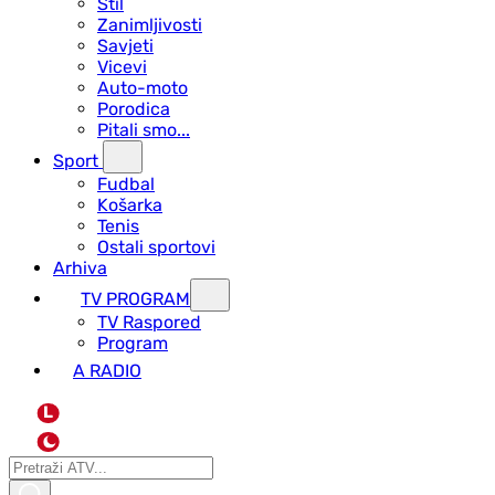
Stil
Zanimljivosti
Savjeti
Vicevi
Auto-moto
Porodica
Pitali smo...
Sport
Fudbal
Košarka
Tenis
Ostali sportovi
Arhiva
TV PROGRAM
ТV Raspored
Program
A RADIO
L