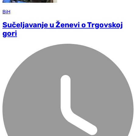
BiH
Sučeljavanje u Ženevi o Trgovskoj
gori