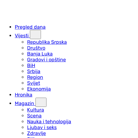
Pregled dana
Vijesti
Republika Srpska
Društvo
Banja Luka
Gradovi i opštine
BiH
Srbija
Region
Svijet
Ekonomija
Hronika
Magazin
Kultura
Scena
Nauka i tehnologija
Ljubav i seks
Zdravlje