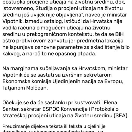
postupka procjene uticaja na životnu sredinu, dok,
istovremeno, Studija o procjeni uticaja na životnu
sredinu još uvijek nije objavljena", naveo je ministar
Vipotnik, između ostalog, ističući da Hrvatska nije
vodila računa o mogućem uticaju na životnu
sredinu u prekograničnom kontekstu, te da se BiH
oštro protivi ovom zahvatu jer predmetna lokacija
ne ispunjava osnovne parametre za skladištenje bilo
kakvog, a naročito ne opasnog otpada.
Na marginama sučeljavanja sa Hrvatskom, ministar
Vipotnik će se sastati sa izvršnim sekretarom
Ekonomske komisije Ujedinjenih nacija za Evropu,
Tatjanom Molčean.
Očekuje se da će sastanku prisustvovati i Elena
Santer, sekretar ESPOO Konvencije i Protokola o
strateškoj procjeni uticaja na životnu sredinu (SEA).
Preuzimanje dijelova teksta ili teksta u cjelini je
dozvoljeno uz obavezno navođenje izvora i uz