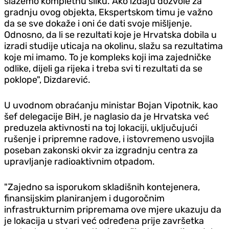
slažemo kompletnu sliku. Ako izdaju dozvole za
gradnju ovog objekta, Ekspertskom timu je važno
da se sve dokaže i oni će dati svoje mišljenje.
Odnosno, da li se rezultati koje je Hrvatska dobila u
izradi studije uticaja na okolinu, slažu sa rezultatima
koje mi imamo. To je kompleks koji ima zajedničke
odlike, dijeli ga rijeka i treba svi ti rezultati da se
poklope", Dizdarević.
U uvodnom obraćanju ministar Bojan Vipotnik, kao
šef delegacije BiH, je naglasio da je Hrvatska već
preduzela aktivnosti na toj lokaciji, uključujući
rušenje i pripremne radove, i istovremeno usvojila
poseban zakonski okvir za izgradnju centra za
upravljanje radioaktivnim otpadom.
"Zajedno sa isporukom skladišnih kontejenera,
finansijskim planiranjem i dugoročnim
infrastrukturnim pripremama ove mjere ukazuju da
je lokacija u stvari već određena prije završetka