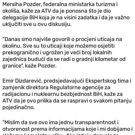
Mersiha Pozder, federalna ministarka turizma i
okoliša, kaže za ATV da je ponosna što je dio
delegacije BiH koja je na visini zadatka i da je važno
uključiti sve u ovu diskusiju.
"Danas smo najviše govorili o procjeni uticaja na
okolinu. Sve su to uticaji koje možemo osjetiti
prekogranično i ugrožen je veći broj lokalnih
zajednica budući da se radi o gradnji kilometar od
granice", kaže Pozder.
Emir Dizdarević, predsjedavajući Ekspertskog tima i
zamjenik direktora Regulatorne agencije za
radijacionu i nuklearnu bezbjednost BiH, kaže za
ATV da je ovo prilika da se raspravi o svakom pitanju
pojedinačno.
"Mislim da sve ovo ima jednu transparentnost i
otvorenost prema informacijama koje i mi dobijamo i