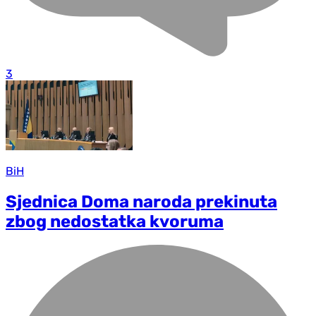
3
BiH
Sjednica Doma naroda prekinuta
zbog nedostatka kvoruma