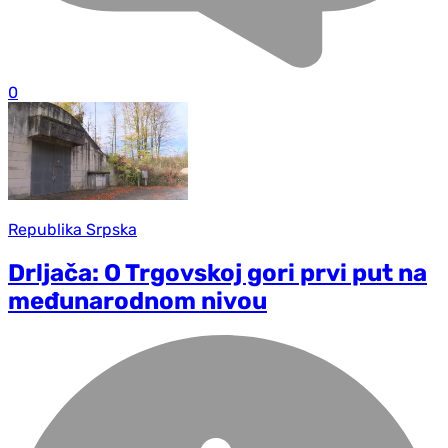
0
Republika Srpska
Drljača: O Trgovskoj gori prvi put na
međunarodnom nivou