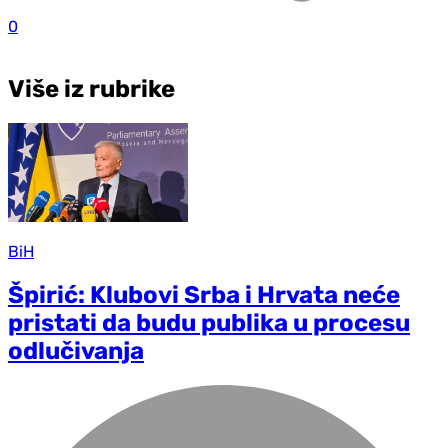
0
Više iz rubrike
BiH
Špirić: Klubovi Srba i Hrvata neće
pristati da budu publika u procesu
odlučivanja