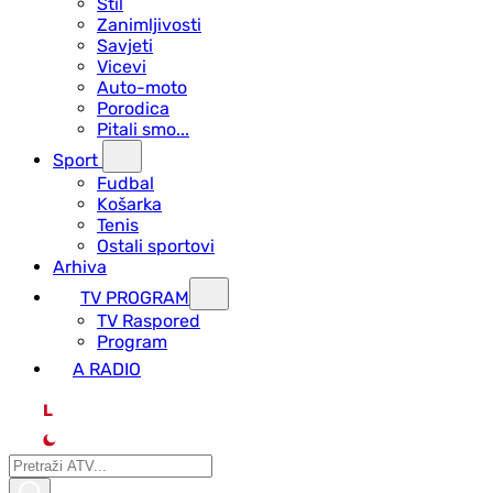
Stil
Zanimljivosti
Savjeti
Vicevi
Auto-moto
Porodica
Pitali smo...
Sport
Fudbal
Košarka
Tenis
Ostali sportovi
Arhiva
TV PROGRAM
ТV Raspored
Program
A RADIO
L