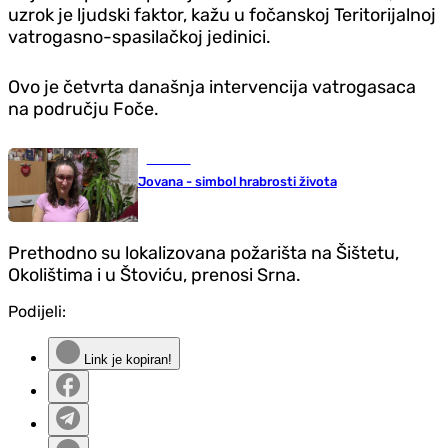
uzrok je ljudski faktor, kažu u fočanskoj Teritorijalnoj
vatrogasno-spasilačkoj jedinici.
Ovo je četvrta današnja intervencija vatrogasaca
na području Foče.
Društvo
Jovana - simbol hrabrosti života
Prethodno su lokalizovana požarišta na Šištetu,
Okolištima i u Štoviću, prenosi Srna.
Podijeli:
Link je kopiran!