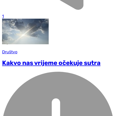
1
Društvo
Kakvo nas vrijeme očekuje sutra