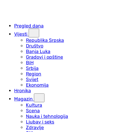
Pregled dana
Vijesti
Republika Srpska
Društvo
Banja Luka
Gradovi i opštine
BiH
Srbija
Region
Svijet
Ekonomija
Hronika
Magazin
Kultura
Scena
Nauka i tehnologija
Ljubav i seks
Zdravlje