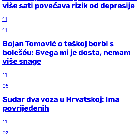
više sati povećava rizik od depresije
11
11
Bojan Tomović o teškoj borbi s
bolešću: Svega mi je dosta, nemam
više snage
11
05
Sudar dva voza u Hrvatskoj: Ima
povrijeđenih
11
02