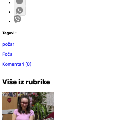
Tag
ovi
:
požar
Foča
Komentari
(0)
Više iz rubrike