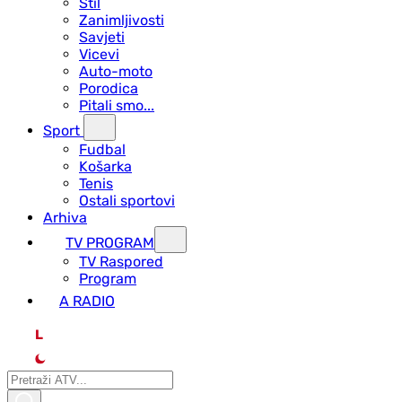
Stil
Zanimljivosti
Savjeti
Vicevi
Auto-moto
Porodica
Pitali smo...
Sport
Fudbal
Košarka
Tenis
Ostali sportovi
Arhiva
TV PROGRAM
ТV Raspored
Program
A RADIO
L