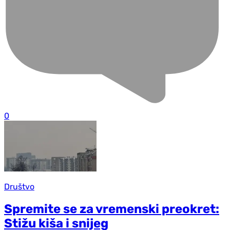
0
Društvo
Spremite se za vremenski preokret:
Stižu kiša i snijeg