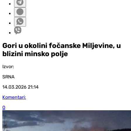
Gori u okolini fočanske Miljevine, u
blizini minsko polje
Izvor:
SRNA
14.03.2026
21:14
Komentari:
0