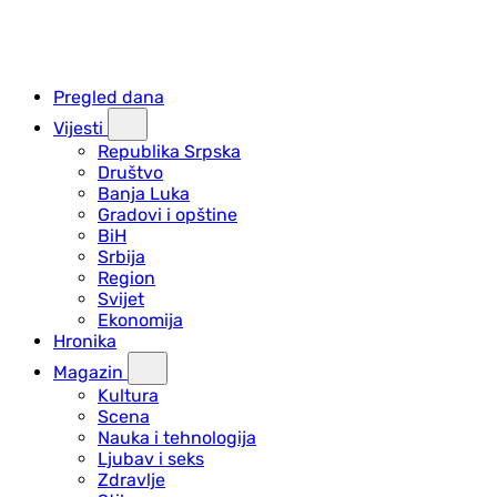
Pregled dana
Vijesti
Republika Srpska
Društvo
Banja Luka
Gradovi i opštine
BiH
Srbija
Region
Svijet
Ekonomija
Hronika
Magazin
Kultura
Scena
Nauka i tehnologija
Ljubav i seks
Zdravlje