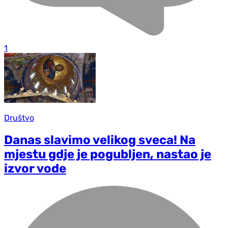
1
Društvo
Danas slavimo velikog sveca! Na
mjestu gdje je pogubljen, nastao je
izvor vode