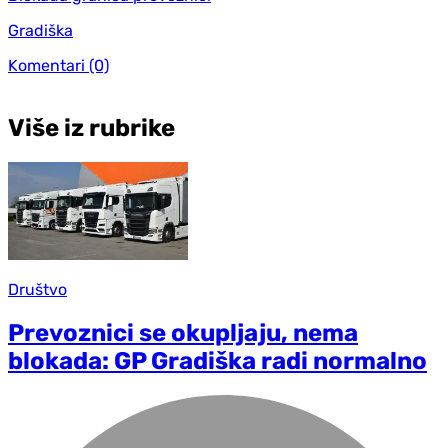
Gradiška
Komentari
(0)
Više iz rubrike
Društvo
Prevoznici se okupljaju, nema
blokada: GP Gradiška radi normalno