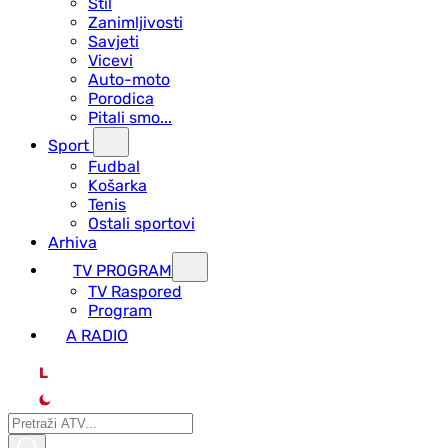
Stil
Zanimljivosti
Savjeti
Vicevi
Auto-moto
Porodica
Pitali smo...
Sport
Fudbal
Košarka
Tenis
Ostali sportovi
Arhiva
TV PROGRAM
ТV Raspored
Program
A RADIO
L