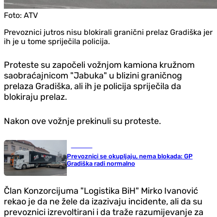
Foto:
ATV
Prevoznici jutros nisu blokirali granični prelaz Gradiška jer
ih je u tome spriječila policija.
Proteste su započeli vožnjom kamiona kružnom
saobraćajnicom "Jabuka" u blizini graničnog
prelaza Gradiška, ali ih je policija spriječila da
blokiraju prelaz.
Nakon ove vožnje prekinuli su proteste.
Društvo
Prevoznici se okupljaju, nema blokada: GP
Gradiška radi normalno
Član Konzorcijuma "Logistika BiH" Mirko Ivanović
rekao je da ne žele da izazivaju incidente, ali da su
prevoznici izrevoltirani i da traže razumijevanje za