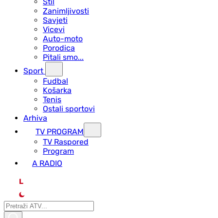
Stil
Zanimljivosti
Savjeti
Vicevi
Auto-moto
Porodica
Pitali smo...
Sport
Fudbal
Košarka
Tenis
Ostali sportovi
Arhiva
TV PROGRAM
ТV Raspored
Program
A RADIO
L