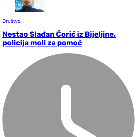
Društvo
Nestao Slađan Ćorić iz Bijeljine,
policija moli za pomoć