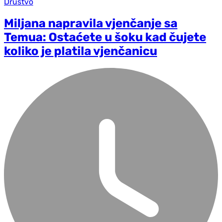
Društvo
Miljana napravila vjenčanje sa
Temua: Ostaćete u šoku kad čujete
koliko je platila vjenčanicu