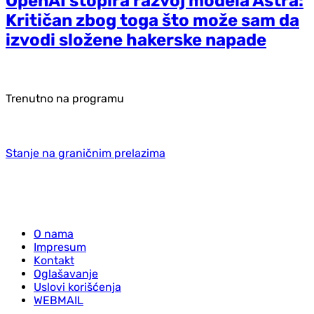
OpenAI stopira razvoj modela Astra:
Kritičan zbog toga što može sam da
izvodi složene hakerske napade
Trenutno na programu
Stanje na graničnim prelazima
O nama
Impresum
Kontakt
Oglašavanje
Uslovi korišćenja
WEBMAIL