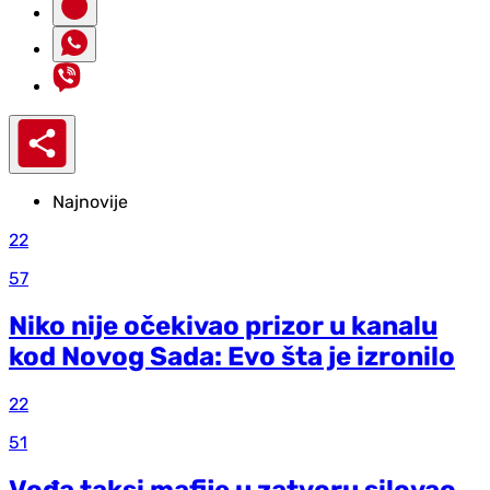
Najnovije
22
57
Niko nije očekivao prizor u kanalu
kod Novog Sada: Evo šta je izronilo
22
51
Vođa taksi mafije u zatvoru silovao