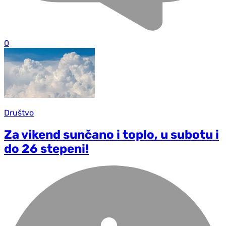
0
Društvo
Za vikend sunčano i toplo, u subotu i
do 26 stepeni!