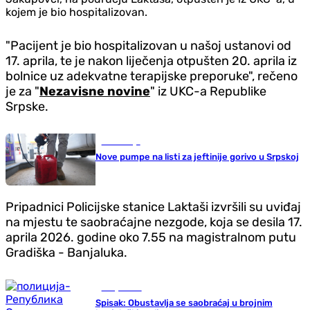
kojem je bio hospitalizovan.
"Pacijent je bio hospitalizovan u našoj ustanovi od
17. aprila, te je nakon liječenja otpušten 20. aprila iz
bolnice uz adekvatne terapijske preporuke", rečeno
je za "
Nezavisne novine
" iz UKC-a Republike
Srpske.
Ekonomija
Nove pumpe na listi za jeftinije gorivo u Srpskoj
Pripadnici Policijske stanice Laktaši izvršili su uviđaj
na mjestu te saobraćajne nezgode, koja se desila 17.
aprila 2026. godine oko 7.55 na magistralnom putu
Gradiška - Banjaluka.
Banja Luka
Spisak: Obustavlja se saobraćaj u brojnim