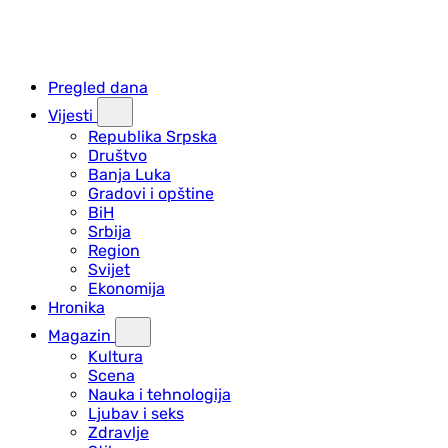
Pregled dana
Vijesti
Republika Srpska
Društvo
Banja Luka
Gradovi i opštine
BiH
Srbija
Region
Svijet
Ekonomija
Hronika
Magazin
Kultura
Scena
Nauka i tehnologija
Ljubav i seks
Zdravlje