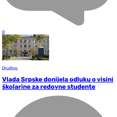
0
Društvo
Vlada Srpske donijela odluku o visini
školarine za redovne studente